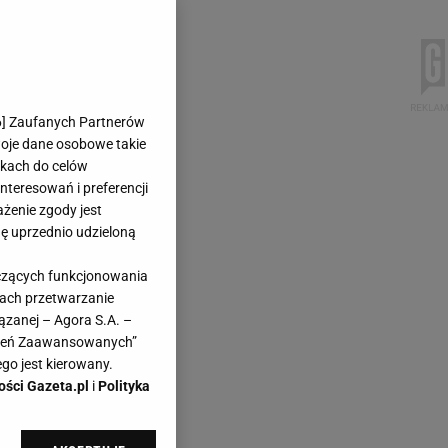
6
] Zaufanych Partnerów
woje dane osobowe takie
likach do celów
teresowań i preferencji
ażenie zgody jest
dę uprzednio udzieloną
yczących funkcjonowania
kach przetwarzanie
ązanej – Agora S.A. –
awień Zaawansowanych”
go jest kierowany.
ości Gazeta.pl
i
Polityka