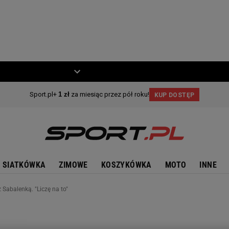
ZIECKO
MOTO
SIATKÓWKA
ZIMOWE
KOSZYKÓWKA
MOTO
INNE
 Sabalenką. "Liczę na to"