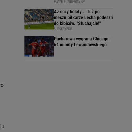
MATERIAŁ PROMOCYJNY
Aż oczy bolały... Tuż po
meczu piłkarze Lecha podeszli
do kibiców. "Słuchajcie!"
SUBSKRYPCJA
Pucharowa wygrana Chicago.
64 minuty Lewandowskiego
ło
ju