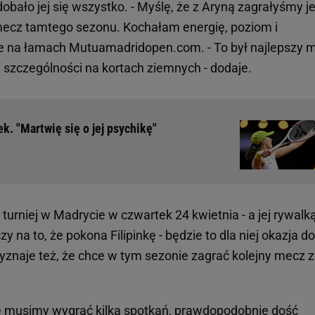
obało jej się wszystko. - Myślę, że z Aryną zagrałyśmy j
y mecz tamtego sezonu. Kochałam energię, poziom i
ie na łamach Mutuamadridopen.com. - To był najlepszy 
 szczególności na kortach ziemnych - dodaje.
. "Martwię się o jej psychikę"
turniej w Madrycie w czwartek 24 kwietnia - a jej rywalk
czy na to, że pokona Filipinkę - będzie to dla niej okazja do
znaje też, że chce w tym sezonie zagrać kolejny mecz z
 obie musimy wygrać kilka spotkań, prawdopodobnie dość