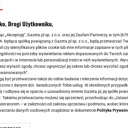
ko, Drogi Użytkowniku,
jąc „Akceptuję”, Gazeta.pl sp. z o.o. oraz jej Zaufani Partnerzy, w tym [
67
.A. będąca spółką powiązaną z Gazeta.pl sp. z o.o., będą przetwarzać T
ail czy identyfikatory plików cookie lub inne informacje zapisane w tych p
gólności na potrzeby wyświetlania reklam dopasowanych do Twoich zain
acjach i w Internecie lub personalizacji treści w nich wyświetlanych. Wyr
cesz wyrazić zgody, chcesz ograniczyć jej zakres lub chcesz wycofać zgo
aawansowanych”.
 być przetwarzane także do celów badania i mierzenia informacji dot
 łączone z danymi dot. świadczonych Tobie usług. W określonych przypad
i odbywa się w oparciu o uzasadniony interes Gazeta.pl, jej spółki powi
. Takiemu przetwarzaniu możesz się sprzeciwić, przechodząc do „Ust
nistratorem – w zależności od zakresu sprzeciwu i podmiotu, wobec które
etwarzaniu danych osobowych znajdziesz w dokumencie
Polityka Prywatn