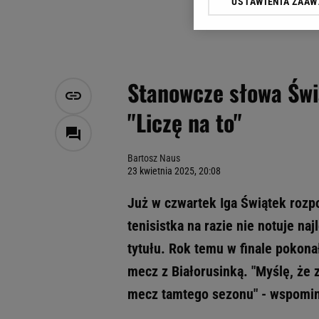
USTAWIENIA ZAA
Klikając „Akceptuję” wyra
Zaufanych Partnerów i A
dotyczące plików cookie,
odnośnik „Ustawienia pr
plików cookie możliwa je
Stanowcze słowa Świą
My, nasi Zaufani Partne
"Liczę na to"
Użycie dokładnych danych
Przechowywanie informacji
badnie odbiorców i uleps
Bartosz Naus
23 kwietnia 2025, 20:08
Już w czwartek Iga Świątek rozp
tenisistka na razie nie notuje na
tytułu. Rok temu w finale pokonał
mecz z Białorusinką. "Myślę, że z
mecz tamtego sezonu" - wspomin