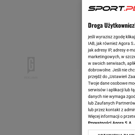
Droga Użytkownicz
jeśli wyrazisz zgodę klika
IAB, jak również Agora S
jak adresy IP, adresy e-m
marketingowych, w szcze
w swoich serwisach, aplik
dobrowolne. Jeśli nie ch
przejdź do „Ustawień Z
Twoje dane osobowe mogą
serwisów i aplikacji lub
danych nie wymaga zgody 
lub Zaufanych Partnerów
lub przez kontakt z admi
Więcej informacji o prz
Prywatności Agora S.A.