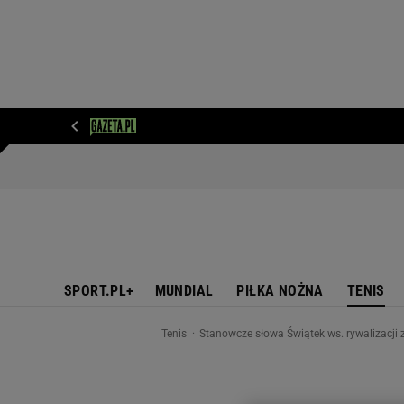
WIADOMOŚCI
NEXT
SPORT
PLOTEK
D
SPORT.PL+
MUNDIAL
PIŁKA NOŻNA
TENIS
Tenis
Stanowcze słowa Świątek ws. rywalizacji z