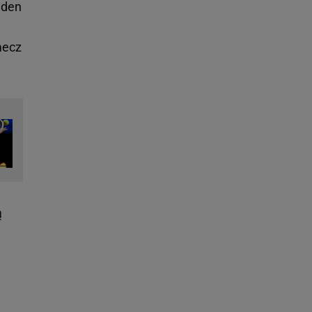
eden
mecz
ą