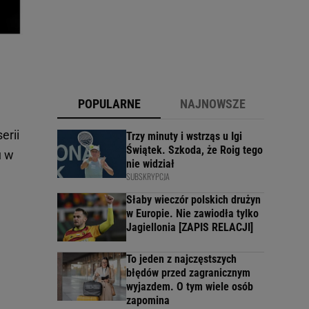
POPULARNE
NAJNOWSZE
erii
Trzy minuty i wstrząs u Igi
Świątek. Szkoda, że Roig tego
u w
nie widział
SUBSKRYPCJA
Słaby wieczór polskich drużyn
w Europie. Nie zawiodła tylko
Jagiellonia [ZAPIS RELACJI]
To jeden z najczęstszych
błędów przed zagranicznym
wyjazdem. O tym wiele osób
zapomina