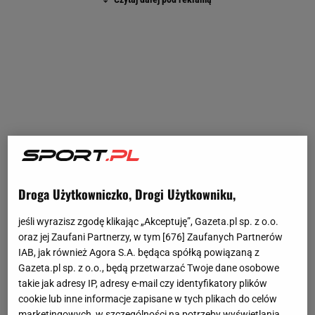
Droga Użytkowniczko, Drogi Użytkowniku,
jeśli wyrazisz zgodę klikając „Akceptuję”, Gazeta.pl sp. z o.o.
oraz jej Zaufani Partnerzy, w tym [
676
] Zaufanych Partnerów
IAB, jak również Agora S.A. będąca spółką powiązaną z
Gazeta.pl sp. z o.o., będą przetwarzać Twoje dane osobowe
takie jak adresy IP, adresy e-mail czy identyfikatory plików
cookie lub inne informacje zapisane w tych plikach do celów
marketingowych, w szczególności na potrzeby wyświetlania