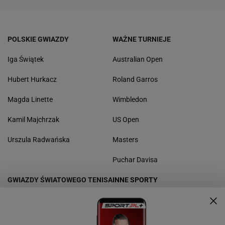
POLSKIE GWIAZDY
WAŻNE TURNIEJE
Iga Świątek
Australian Open
Hubert Hurkacz
Roland Garros
Magda Linette
Wimbledon
Kamil Majchrzak
US Open
Urszula Radwańska
Masters
Puchar Davisa
GWIAZDY ŚWIATOWEGO TENISA
INNE SPORTY
Aryna Sabalenka
Boks
Paula Badosa
Kolarstwo