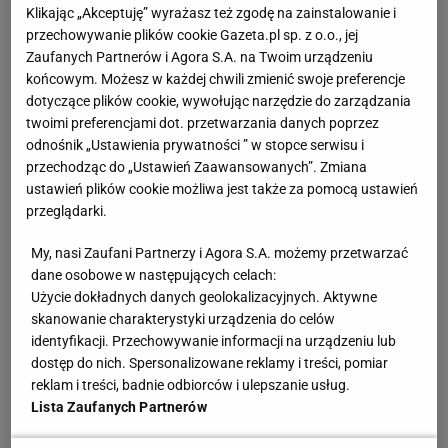
sezonie do finału, przegrywając w bezpośrednim
Klikając „Akceptuję” wyrażasz też zgodę na zainstalowanie i
meczu o tytuł w Miami z Jakubem Mensikiem.
przechowywanie plików cookie Gazeta.pl sp. z o.o., jej
Zaufanych Partnerów i Agora S.A. na Twoim urządzeniu
końcowym. Możesz w każdej chwili zmienić swoje preferencje
Przed startem turnieju w Monako Djoković
dotyczące plików cookie, wywołując narzędzie do zarządzania
tłumaczył, dlaczego nie kończy kariery, mimo że w
twoimi preferencjami dot. przetwarzania danych poprzez
maju będzie miał już 38 lat. - Czuję, że wciąż mam
odnośnik „Ustawienia prywatności ” w stopce serwisu i
przechodząc do „Ustawień Zaawansowanych”. Zmiana
trochę energii. Australian Open i Miami pokazały, że
ustawień plików cookie możliwa jest także za pomocą ustawień
nadal potrafię grać na wysokim poziomie (w
przeglądarki.
Melbourne dotarł do półfinału - przyp. red.). A
My, nasi Zaufani Partnerzy i Agora S.A. możemy przetwarzać
możliwość bycia na korcie i rywalizacji wciąż
dane osobowe w następujących celach:
sprawia mi radość.
Użycie dokładnych danych geolokalizacyjnych. Aktywne
skanowanie charakterystyki urządzenia do celów
Finał w Miami i druga runda w Monako
identyfikacji. Przechowywanie informacji na urządzeniu lub
dostęp do nich. Spersonalizowane reklamy i treści, pomiar
Przejście z kortów twardych na Florydzie na
reklam i treści, badnie odbiorców i ulepszanie usług.
Lista Zaufanych Partnerów
europejską mączkę okazało się dla Novaka
Djokovicia wyjątkowe trudne. Po przegranej z