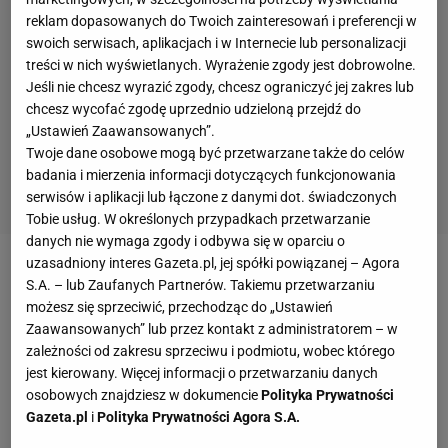
reklam dopasowanych do Twoich zainteresowań i preferencji w
swoich serwisach, aplikacjach i w Internecie lub personalizacji
treści w nich wyświetlanych. Wyrażenie zgody jest dobrowolne.
Jeśli nie chcesz wyrazić zgody, chcesz ograniczyć jej zakres lub
chcesz wycofać zgodę uprzednio udzieloną przejdź do
„Ustawień Zaawansowanych”.
Twoje dane osobowe mogą być przetwarzane także do celów
badania i mierzenia informacji dotyczących funkcjonowania
serwisów i aplikacji lub łączone z danymi dot. świadczonych
Tobie usług. W określonych przypadkach przetwarzanie
danych nie wymaga zgody i odbywa się w oparciu o
uzasadniony interes Gazeta.pl, jej spółki powiązanej – Agora
Zobacz wideo
Kamery są prawie wszędzie. "Świątek
S.A. – lub Zaufanych Partnerów. Takiemu przetwarzaniu
będzie musiała się tłumaczyć"
możesz się sprzeciwić, przechodząc do „Ustawień
Zaawansowanych” lub przez kontakt z administratorem – w
zależności od zakresu sprzeciwu i podmiotu, wobec którego
Przegrana byłego lidera rankingu jest o tyle
jest kierowany. Więcej informacji o przetwarzaniu danych
zaskakująca, że wydawało się, iż wraca do dobrej
osobowych znajdziesz w dokumencie
Polityka Prywatności
Gazeta.pl
i
Polityka Prywatności Agora S.A.
formy. Niedawno doszedł pierwszy raz w tym