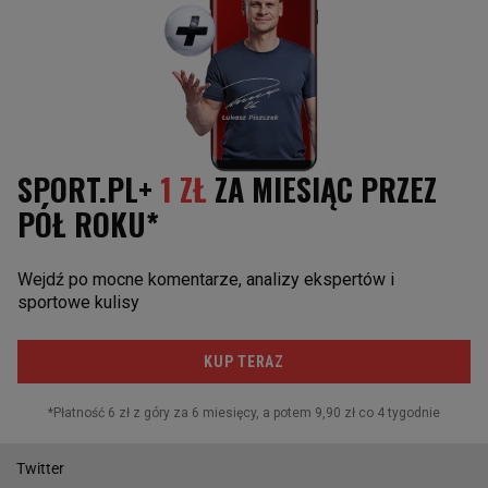
Maria Sakkari
Koszykówka
Rafael Nadal
Sporty motorowe
Daniił Miedwiediew
Skoki narciarskie
Novak Djoković
Piłka nożna
Sporty walki
Żużel
Siatkówka
Piłka ręczna
SOCIAL MEDIA
Facebook
Twitter