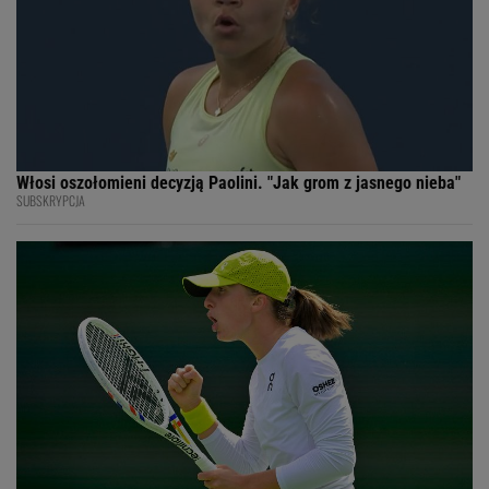
Włosi oszołomieni decyzją Paolini. "Jak grom z jasnego nieba"
SUBSKRYPCJA