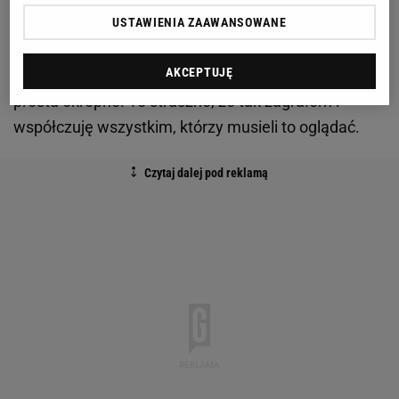
Alejandro Tabilo brzmiał już inaczej. - Miałem
USTAWIENIA ZAAWANSOWANE
nadzieję, że to się nie stanie, ale istniało duże
AKCEPTUJĘ
prawdopodobieństwo, że będę tak grał. To jest po
prostu okropne. To straszne, że tak zagrałem i
współczuję wszystkim, którzy musieli to oglądać.