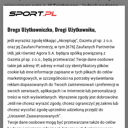
pierwszego seta z Jil Teichmann. Jednak podczas
turnieju
WTA
250 w Bogocie niejedna rywalka
przekonała się, że Polka płuca ma jak miechy i
Droga Użytkowniczko, Drogi Użytkowniku,
maratony tenisowe to jej specjalność. Kawa
odwróciła losy
meczu
i zwłaszcza w trzecim secie
jeśli wyrazisz zgodę klikając „Akceptuję”, Gazeta.pl sp. z o.o.
dała prawdziwe show, wygrywając ostatecznie 5:7,
oraz jej Zaufani Partnerzy, w tym [
676
] Zaufanych Partnerów
IAB, jak również Agora S.A. będąca spółką powiązaną z
6:4, 6:2.
Gazeta.pl sp. z o.o., będą przetwarzać Twoje dane osobowe
takie jak adresy IP, adresy e-mail czy identyfikatory plików
cookie lub inne informacje zapisane w tych plikach do celów
marketingowych, w szczególności na potrzeby wyświetlania
reklam dopasowanych do Twoich zainteresowań i preferencji w
swoich serwisach, aplikacjach i w Internecie lub personalizacji
treści w nich wyświetlanych. Wyrażenie zgody jest dobrowolne.
Jeśli nie chcesz wyrazić zgody, chcesz ograniczyć jej zakres lub
chcesz wycofać zgodę uprzednio udzieloną przejdź do
„Ustawień Zaawansowanych”.
Twoje dane osobowe mogą być przetwarzane także do celów