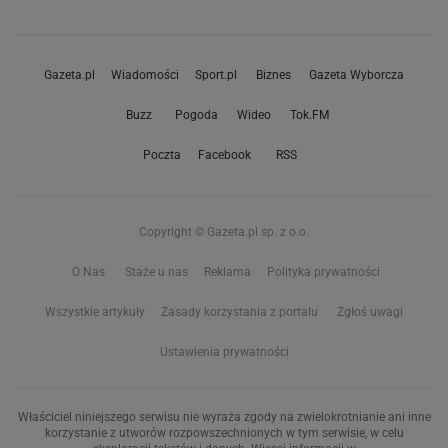
Gazeta.pl
Wiadomości
Sport.pl
Biznes
Gazeta Wyborcza
Buzz
Pogoda
Wideo
Tok.FM
Poczta
Facebook
RSS
Copyright © Gazeta.pl sp. z o.o.
O Nas
Staże u nas
Reklama
Polityka prywatności
Wszystkie artykuły
Zasady korzystania z portalu
Zgłoś uwagi
Ustawienia prywatności
Właściciel niniejszego serwisu nie wyraża zgody na zwielokrotnianie ani inne
korzystanie z utworów rozpowszechnionych w tym serwisie, w celu