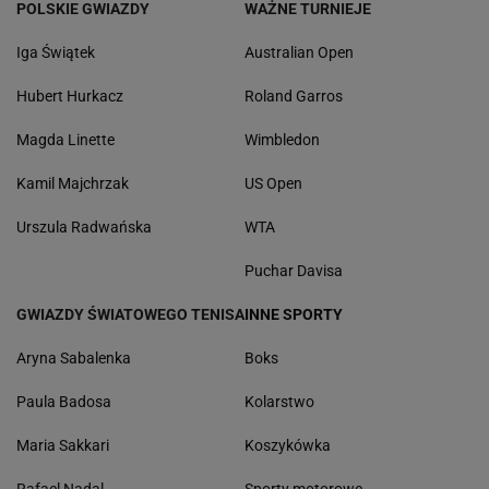
POLSKIE GWIAZDY
WAŻNE TURNIEJE
Iga Świątek
Australian Open
Hubert Hurkacz
Roland Garros
Magda Linette
Wimbledon
Kamil Majchrzak
US Open
Urszula Radwańska
WTA
Puchar Davisa
GWIAZDY ŚWIATOWEGO TENISA
INNE SPORTY
Aryna Sabalenka
Boks
Paula Badosa
Kolarstwo
Maria Sakkari
Koszykówka