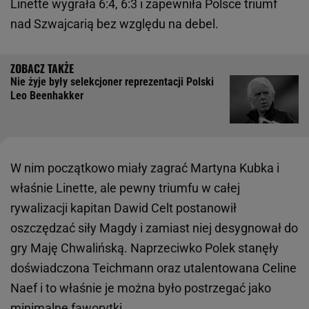
Linette wygrała 6:4, 6:3 i zapewniła Polsce triumf
nad Szwajcarią bez względu na debel.
Nie żyje były selekcjoner reprezentacji Polski
Leo Beenhakker
W nim początkowo miały zagrać Martyna Kubka i
właśnie Linette, ale pewny triumfu w całej
rywalizacji kapitan Dawid Celt postanowił
oszczędzać siły Magdy i zamiast niej desygnował do
gry Maję Chwalińską. Naprzeciwko Polek stanęły
doświadczona Teichmann oraz utalentowana Celine
Naef i to właśnie je można było postrzegać jako
minimalne faworytki.