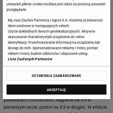
ustawień plików cookie możliwa jest także za pomocą ustawień
przeglądarki.
Zobacz wideo
Siatkówka zgarnia wszystko! Andrzej
Wrona ocenia szanse reprezentacji
My, nasi Zaufani Partnerzy i Agora S.A. możemy przetwarzać
dane osobowe w następujących celach:
Użycie dokładnych danych geolokalizacyjnych. Aktywne
Linette i Kawa rozłożyły czerwony dywan
skanowanie charakterystyki urządzenia do celów
identyfikacji. Przechowywanie informacji na urządzeniu lub
dostęp do nich. Spersonalizowane reklamy i treści, pomiar
Jako druga na kort wyszła Magda Linette, która jako
reklam i treści, badnie odbiorców i ulepszanie usług.
liderka naszej kadry zmierzyła się z liderką
Lista Zaufanych Partnerów
Szwajcarek (pod nieobecność Belindy Bencić)
Viktoriją Golubić. Rywalka Polki nie zagrała
USTAWIENIA ZAAWANSOWANE
przesadnie słabego meczu, potrafiła nawet w
drugim secie odrobić straty z 3:0 na 3:3. Jednak
AKCEPTUJĘ
Magda miała talent do przełamywania jej w
paskudnych momentach. Najpierw na 6:4 w
pierwszym secie, potem na 5:3 w drugim. W efekcie