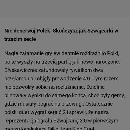
Nie denerwuj Polek. Skończysz jak Szwajcarki w
trzecim secie
Nagłe załamanie gry ewidentnie rozdrażniło Polki,
bo te wyszły na trzecią partię jak nowo narodzone.
Błyskawicznie zafundowały rywalkom dwa
przełamania i objęły prowadzenie 4:0. Tym razem
nie pozwoliły sobie na rozluźnienie. Dzielnie
pilnowały wyniku do samego końca, choć były gemy,
gdzie musiały pograć na przewagi. Ostatecznie
polski duet wygrał seta 6:2 i sprawił, że nasza
reprezentacja ograła Szwajcarię 3:0 w pierwszym
meczu kwalifikacji Billie Jean King Cup!