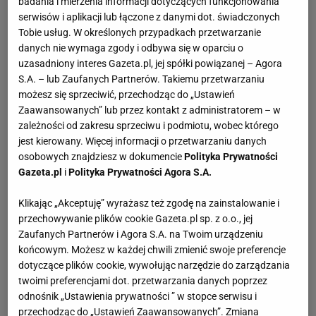
badania i mierzenia informacji dotyczących funkcjonowania
serwisów i aplikacji lub łączone z danymi dot. świadczonych
Tobie usług. W określonych przypadkach przetwarzanie
danych nie wymaga zgody i odbywa się w oparciu o
uzasadniony interes Gazeta.pl, jej spółki powiązanej – Agora
S.A. – lub Zaufanych Partnerów. Takiemu przetwarzaniu
możesz się sprzeciwić, przechodząc do „Ustawień
Zaawansowanych” lub przez kontakt z administratorem – w
zależności od zakresu sprzeciwu i podmiotu, wobec którego
jest kierowany. Więcej informacji o przetwarzaniu danych
osobowych znajdziesz w dokumencie
Polityka Prywatności
Gazeta.pl
i
Polityka Prywatności Agora S.A.
Klikając „Akceptuję” wyrażasz też zgodę na zainstalowanie i
przechowywanie plików cookie Gazeta.pl sp. z o.o., jej
Zaufanych Partnerów i Agora S.A. na Twoim urządzeniu
końcowym. Możesz w każdej chwili zmienić swoje preferencje
dotyczące plików cookie, wywołując narzędzie do zarządzania
twoimi preferencjami dot. przetwarzania danych poprzez
odnośnik „Ustawienia prywatności ” w stopce serwisu i
przechodząc do „Ustawień Zaawansowanych”. Zmiana