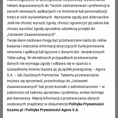
reklam dopasowanych do Twoich zainteresowań i preferencji w
swoich serwisach, aplikacjach i w Internecie lub personalizacji
treści w nich wyświetlanych. Wyrażenie zgody jest dobrowolne.
Jeśli nie chcesz wyrazić zgody, chcesz ograniczyć jej zakres lub
chcesz wycofać zgodę uprzednio udzieloną przejdź do
„Ustawień Zaawansowanych”.
Twoje dane osobowe mogą być przetwarzane także do celów
badania i mierzenia informacji dotyczących funkcjonowania
serwisów i aplikacji lub łączone z danymi dot. świadczonych
Tobie usług. W określonych przypadkach przetwarzanie
danych nie wymaga zgody i odbywa się w oparciu o
uzasadniony interes Gazeta.pl, jej spółki powiązanej – Agora
S.A. – lub Zaufanych Partnerów. Takiemu przetwarzaniu
możesz się sprzeciwić, przechodząc do „Ustawień
Zaawansowanych” lub przez kontakt z administratorem – w
zależności od zakresu sprzeciwu i podmiotu, wobec którego
Zobacz wideo
"Byłem obrażony, ale już mi
jest kierowany. Więcej informacji o przetwarzaniu danych
osobowych znajdziesz w dokumencie
Polityka Prywatności
przechodzi". Janowicz zdradza swoje plany
Gazeta.pl
i
Polityka Prywatności Agora S.A.