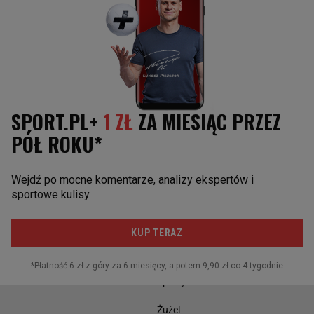
Kamil Majchrzak
US Open
Urszula Radwańska
Masters
Puchar Davisa
GWIAZDY ŚWIATOWEGO TENISA
INNE SPORTY
Aryna Sabalenka
Boks
Paula Badosa
Kolarstwo
Maria Sakkari
Koszykówka
Rafael Nadal
Sporty motorowe
Daniił Miedwiediew
Skoki narciarskie
Novak Djoković
Piłka nożna
Sporty walki
Żużel