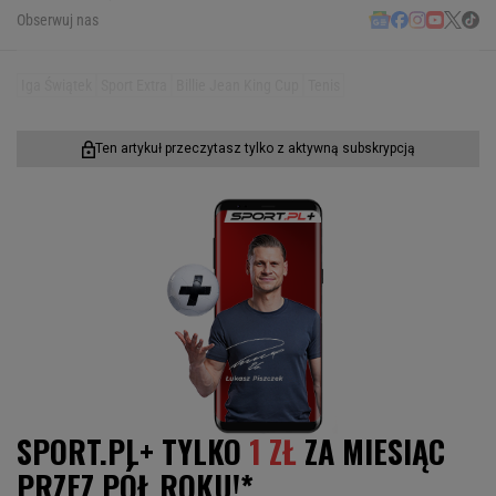
Obserwuj nas
Iga Świątek
Sport Extra
Billie Jean King Cup
Tenis