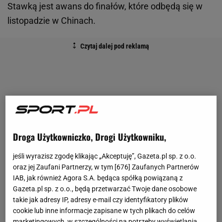
Stawką jest awans do finałów, które odbędą się w
listopadzie w Chinach.
Droga Użytkowniczko, Drogi Użytkowniku,
jeśli wyrazisz zgodę klikając „Akceptuję”, Gazeta.pl sp. z o.o.
oraz jej Zaufani Partnerzy, w tym [
676
] Zaufanych Partnerów
IAB, jak również Agora S.A. będąca spółką powiązaną z
Gazeta.pl sp. z o.o., będą przetwarzać Twoje dane osobowe
takie jak adresy IP, adresy e-mail czy identyfikatory plików
cookie lub inne informacje zapisane w tych plikach do celów
marketingowych, w szczególności na potrzeby wyświetlania