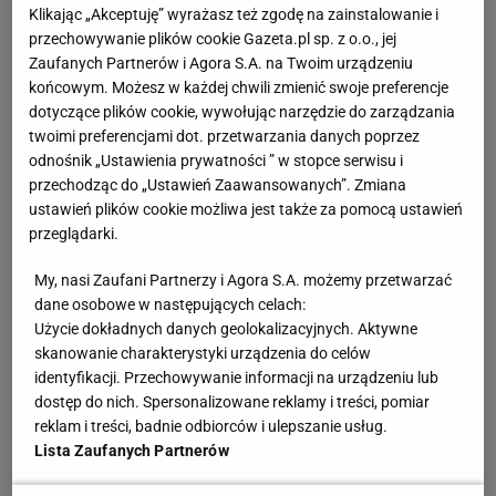
Początkowo opublikowano następujący skład:
Klikając „Akceptuję” wyrażasz też zgodę na zainstalowanie i
przechowywanie plików cookie Gazeta.pl sp. z o.o., jej
Magdalena Fręch,
Magda Linette
, Maja Chwalińska i
Zaufanych Partnerów i Agora S.A. na Twoim urządzeniu
Katarzyna Kawa. Ewentualne piąte nazwisko miało
końcowym. Możesz w każdej chwili zmienić swoje preferencje
zostać ogłoszone do niedzieli 6 kwietnia. W środę
dotyczące plików cookie, wywołując narzędzie do zarządzania
twoimi preferencjami dot. przetwarzania danych poprzez
Iga Świątek przekazała, że tym razem musi
odnośnik „Ustawienia prywatności ” w stopce serwisu i
odpuścić start w zespole. Dlaczego?
przechodząc do „Ustawień Zaawansowanych”. Zmiana
ustawień plików cookie możliwa jest także za pomocą ustawień
W oświadczeniu na Instagramie nasza najlepsza
przeglądarki.
tenisistka napisała: "Teraz przyszedł czas na więcej
My, nasi Zaufani Partnerzy i Agora S.A. możemy przetwarzać
balansu, skupienie się na sobie i swoich treningach".
dane osobowe w następujących celach:
Od razu trzeba powiedzieć, że ani ta decyzja, ani te
Użycie dokładnych danych geolokalizacyjnych. Aktywne
skanowanie charakterystyki urządzenia do celów
słowa nie mogą być zaskoczeniem dla tych, którzy
identyfikacji. Przechowywanie informacji na urządzeniu lub
śledzą karierę Świątek i znają realia tenisowe.
dostęp do nich. Spersonalizowane reklamy i treści, pomiar
reklam i treści, badnie odbiorców i ulepszanie usług.
Zrozumiała decyzja
Lista Zaufanych Partnerów