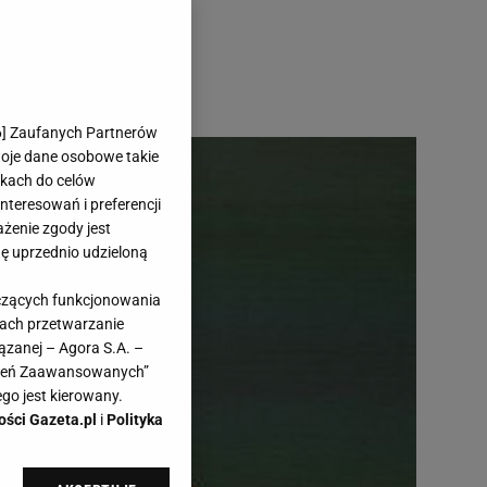
6
] Zaufanych Partnerów
woje dane osobowe takie
likach do celów
teresowań i preferencji
ażenie zgody jest
dę uprzednio udzieloną
yczących funkcjonowania
kach przetwarzanie
ązanej – Agora S.A. –
awień Zaawansowanych”
go jest kierowany.
ości Gazeta.pl
i
Polityka