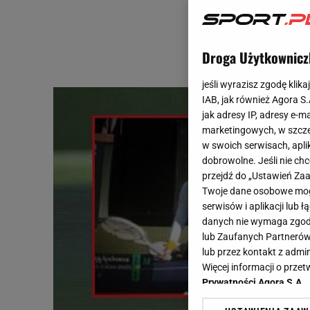
Droga Użytkownicz
jeśli wyrazisz zgodę klika
IAB, jak również Agora S
jak adresy IP, adresy e-m
marketingowych, w szcze
w swoich serwisach, aplik
dobrowolne. Jeśli nie ch
przejdź do „Ustawień Z
Twoje dane osobowe mogą
serwisów i aplikacji lub
danych nie wymaga zgody 
lub Zaufanych Partnerów
lub przez kontakt z admi
Więcej informacji o prz
Prywatności Agora S.A.