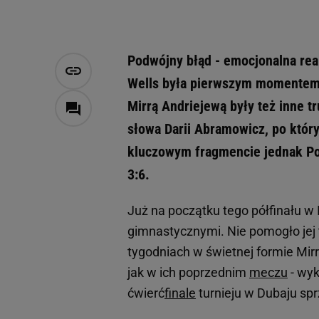
Podwójny błąd - emocjonalna reak
Wells była pierwszym momentem,
Mirrą Andriejewą były też inne t
słowa Darii Abramowicz, po któr
kluczowym fragmencie jednak Polc
3:6.
Już na początku tego półfinału w 
gimnastycznymi. Nie pomogło jej t
tygodniach w świetnej formie Mirr
jak w ich poprzednim
meczu
- wyk
ćwierć
finale
turnieju w Dubaju spr