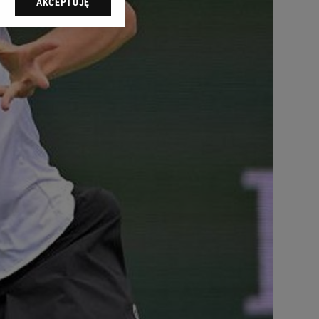
AKCEPTUJĘ
l sp. z o.o., jej
ić swoje preferencje
arzania danych poprzez
ych”. Zmiana ustawień
ach:
 celów identyfikacji.
omiar reklam i treści,