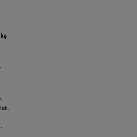
n
nką
,
h
tak,
.