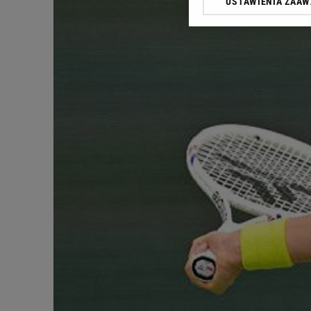
USTAWIENIA ZAA
Klikając „Akceptuję” wyra
Zaufanych Partnerów i A
dotyczące plików cookie,
odnośnik „Ustawienia pr
plików cookie możliwa je
My, nasi Zaufani Partne
Użycie dokładnych danych
Przechowywanie informacji
badnie odbiorców i uleps