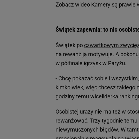
Zobacz wideo
Kamery są prawie w
Świątek zapewnia: to nic osobis
Świątek po
czwartkowym zwycięst
na rewanż ją motywuje. A pokonuj
w półfinale igrzysk w Paryżu.
- Chcę pokazać sobie i wszystkim, 
kimkolwiek, więc chcesz takiego 
godziny temu wiceliderka rankin
Osobistej urazy nie ma też w stosu
rewanżować. Trzy tygodnie temu pr
niewymuszonych błędów. W tamtej
emocjonalnie reagowała na własne