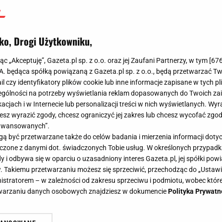
przepraszała
Agnieszka Niedziałek
ko, Drogi Użytkowniku,
15 marca 2025, 02:39
jąc „Akceptuję”, Gazeta.pl sp. z o.o. oraz jej Zaufani Partnerzy, w tym [
67
.A. będąca spółką powiązaną z Gazeta.pl sp. z o.o., będą przetwarzać T
ail czy identyfikatory plików cookie lub inne informacje zapisane w tych p
gólności na potrzeby wyświetlania reklam dopasowanych do Twoich zain
acjach i w Internecie lub personalizacji treści w nich wyświetlanych. Wyr
cesz wyrazić zgody, chcesz ograniczyć jej zakres lub chcesz wycofać zgo
aawansowanych”.
 być przetwarzane także do celów badania i mierzenia informacji dot
 łączone z danymi dot. świadczonych Tobie usług. W określonych przypad
i odbywa się w oparciu o uzasadniony interes Gazeta.pl, jej spółki powi
. Takiemu przetwarzaniu możesz się sprzeciwić, przechodząc do „Ust
nistratorem – w zależności od zakresu sprzeciwu i podmiotu, wobec które
etwarzaniu danych osobowych znajdziesz w dokumencie
Polityka Prywatn