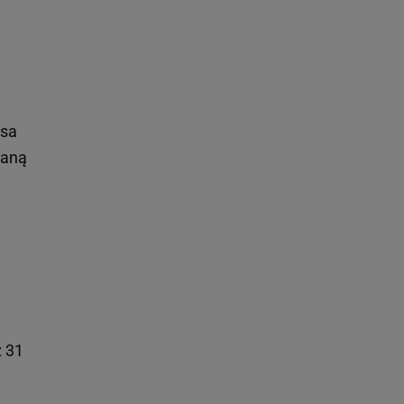
nsa
raną
ż 31