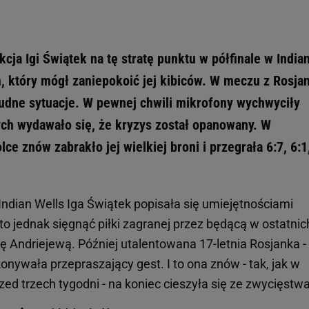
cja Igi Świątek na tę stratę punktu w półfinale w India
 który mógł zaniepokoić jej kibiców. W meczu z Rosja
rudne sytuacje. W pewnej chwili mikrofony wychwyciły
ych wydawało się, że kryzys został opanowany. W
e znów zabrakło jej wielkiej broni i przegrała 6:7, 6:1
Indian Wells Iga Świątek popisała się umiejętnościami
o jednak sięgnąć piłki zagranej przez będącą w ostatnic
ę Andriejewą. Później utalentowana 17-letnia Rosjanka - 
onywała przepraszający gest. I to ona znów - tak, jak w
zed trzech tygodni - na koniec cieszyła się ze zwycięstwa