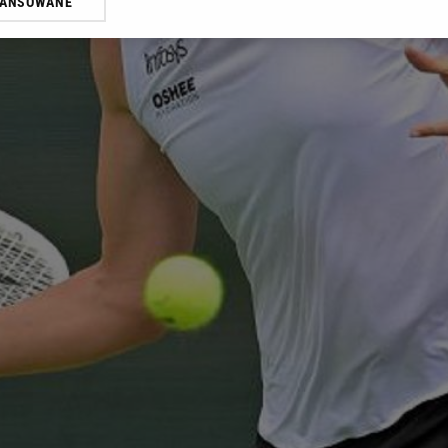
WANSOWANE
żasz też zgodę na zainstalowanie i przechowywanie plików cookie Gazeta.p
gora S.A. na Twoim urządzeniu końcowym. Możesz w każdej chwili zmien
 wywołując narzędzie do zarządzania twoimi preferencjami dot. przetw
ywatności ” w stopce serwisu i przechodząc do „Ustawień Zaawansowan
st także za pomocą ustawień przeglądarki.
rzy i Agora S.A. możemy przetwarzać dane osobowe w następujących cel
 geolokalizacyjnych. Aktywne skanowanie charakterystyki urządzenia do
 na urządzeniu lub dostęp do nich. Spersonalizowane reklamy i treści, p
zanie usług.
Lista Zaufanych Partnerów