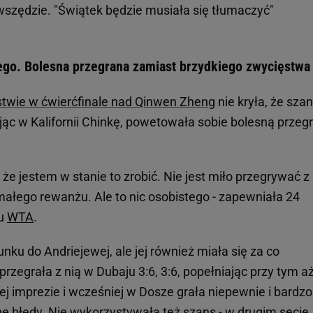
szędzie. "Świątek będzie musiała się tłumaczyć"
tego. Bolesna przegrana zamiast brzydkiego zwycięstwa
wie w ćwierćfinale nad Qinwen Zheng
nie kryła, że sza
ąc w Kalifornii Chinkę, powetowała sobie bolesną przeg
że jestem w stanie to zrobić. Nie jest miło przegrywać z
małego rewanżu. Ale to nic osobistego - zapewniała 24
gu
WTA
.
nku do Andriejewej, ale jej również miała się za co
zegrała z nią w Dubaju 3:6, 3:6, popełniając przy tym a
 imprezie i wcześniej w Dosze grała niepewnie i bardzo
 błędy. Nie wykorzystywała też szans - w drugim secie