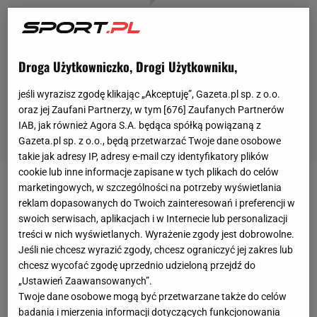
Droga Użytkowniczko, Drogi Użytkowniku,
jeśli wyrazisz zgodę klikając „Akceptuję”, Gazeta.pl sp. z o.o.
oraz jej Zaufani Partnerzy, w tym [
676
] Zaufanych Partnerów
IAB, jak również Agora S.A. będąca spółką powiązaną z
Gazeta.pl sp. z o.o., będą przetwarzać Twoje dane osobowe
takie jak adresy IP, adresy e-mail czy identyfikatory plików
cookie lub inne informacje zapisane w tych plikach do celów
marketingowych, w szczególności na potrzeby wyświetlania
Iga Świątek z impetem rozpoczęła bardzo
reklam dopasowanych do Twoich zainteresowań i preferencji w
prestiżowy turniej
WTA
1000 na kortach twardych w
swoich serwisach, aplikacjach i w Internecie lub personalizacji
Indian Wells. Wiceliderka światowego rankingu nie
treści w nich wyświetlanych. Wyrażenie zgody jest dobrowolne.
Jeśli nie chcesz wyrazić zgody, chcesz ograniczyć jej zakres lub
miała żadnych problemów z pokonaniem Francuzki
chcesz wycofać zgodę uprzednio udzieloną przejdź do
Caroliny Garcii (71. WTA) 6:2, 6:0. - Wystarczyło 61
„Ustawień Zaawansowanych”.
minut, choć wszystko było jasne nawet jeszcze
Twoje dane osobowe mogą być przetwarzane także do celów
badania i mierzenia informacji dotyczących funkcjonowania
szybciej. Świątek nie dała żadnych szans Garcii. Już