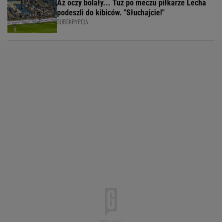
Aż oczy bolały... Tuż po meczu piłkarze Lecha
podeszli do kibiców. "Słuchajcie!"
SUBSKRYPCJA