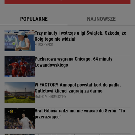
POPULARNE
NAJNOWSZE
Trzy minuty i wstrząs u Igi Świątek. Szkoda, że
Roig tego nie widział
SUBSKRYPCJA
Pucharowa wygrana Chicago. 64 minuty
Lewandowskiego
W FACTORY Annopol powstał kort do padla.
Outletowi klienci zagrają za darmo
MATERIAŁ PROMOCYJNY
Brat Grbicia radzi mu nie wracać do Serbii. "To
przerażające"