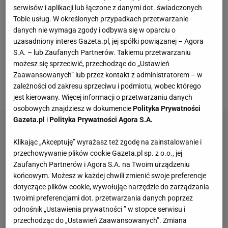
serwisów i aplikacji lub łączone z danymi dot. świadczonych
w połowie
meczu
mogliśmy usłyszeć, co zmieniła w
Tobie usług. W określonych przypadkach przetwarzanie
swojej grze po turniejach na Bliskim Wschodzie.
danych nie wymaga zgody i odbywa się w oparciu o
uzasadniony interes Gazeta.pl, jej spółki powiązanej – Agora
Szybko zobaczyliśmy też wymowne miny
trenera
S.A. – lub Zaufanych Partnerów. Takiemu przetwarzaniu
Wima Fissette'a i psycholożki Darii Abramowicz -
możesz się sprzeciwić, przechodząc do „Ustawień
pisał po meczu Łukasz Jachimiak, dziennikarz
Zaawansowanych” lub przez kontakt z administratorem – w
zależności od zakresu sprzeciwu i podmiotu, wobec którego
Sport.pl.
jest kierowany. Więcej informacji o przetwarzaniu danych
osobowych znajdziesz w dokumencie
Polityka Prywatności
Gazeta.pl
i
Polityka Prywatności Agora S.A.
Klikając „Akceptuję” wyrażasz też zgodę na zainstalowanie i
przechowywanie plików cookie Gazeta.pl sp. z o.o., jej
Zaufanych Partnerów i Agora S.A. na Twoim urządzeniu
końcowym. Możesz w każdej chwili zmienić swoje preferencje
dotyczące plików cookie, wywołując narzędzie do zarządzania
twoimi preferencjami dot. przetwarzania danych poprzez
odnośnik „Ustawienia prywatności ” w stopce serwisu i
przechodząc do „Ustawień Zaawansowanych”. Zmiana