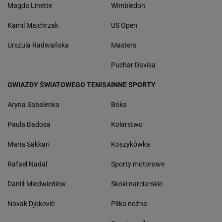
Magda Linette
Wimbledon
Kamil Majchrzak
US Open
Urszula Radwańska
Masters
Puchar Davisa
GWIAZDY ŚWIATOWEGO TENISA
INNE SPORTY
Aryna Sabalenka
Boks
Paula Badosa
Kolarstwo
Maria Sakkari
Koszykówka
Rafael Nadal
Sporty motorowe
Daniił Miedwiediew
Skoki narciarskie
Novak Djoković
Piłka nożna