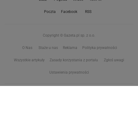
Poczta
Facebook
RSS
Copyright © Gazeta.pl sp. z o.o.
O Nas
Staże u nas
Reklama
Polityka prywatności
Wszystkie artykuły
Zasady korzystania z portalu
Zgłoś uwagi
Ustawienia prywatności
Właściciel niniejszego serwisu nie wyraża zgody na zwielokrotnianie ani inne
korzystanie z utworów rozpowszechnionych w tym serwisie, w celu
eksploracji tekstów i danych. Więcej informacji w
zastrzeżeniu dot. eksploracji tekstów i danych
Treści z
serwisów internetowych Grupy Wyborcza.pl
oraz serwisu tokfm.pl
prezentujemy w ramach komercyjnej współpracy z ich wydawcami:
Wyborcza sp. z o.o. oraz Grupą Radiową Agory sp. z o.o.
Wybrane treści z serwisu Sport.pl są dostępne po wykupieniu płatnej