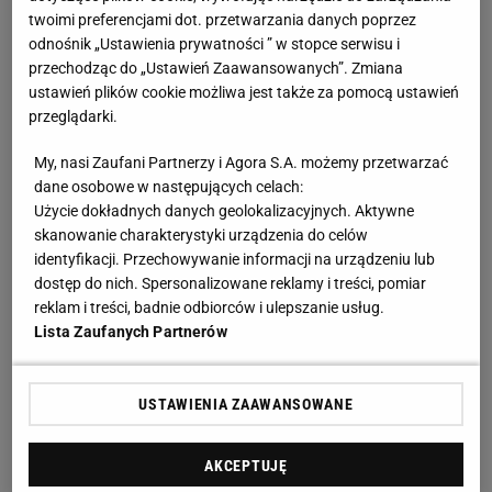
Po prostu nie wygląda na spokojną i odprężoną na
twoimi preferencjami dot. przetwarzania danych poprzez
odnośnik „Ustawienia prywatności ” w stopce serwisu i
korcie -
mówiła
Amerykanka.
przechodząc do „Ustawień Zaawansowanych”. Zmiana
ustawień plików cookie możliwa jest także za pomocą ustawień
9 miesięcy bez tytułu
przeglądarki.
Od wygranej w Paryżu Świątek wystąpiła w ośmiu
My, nasi Zaufani Partnerzy i Agora S.A. możemy przetwarzać
dane osobowe w następujących celach:
indywidualnych turniejach. Zanotowała w tym
Użycie dokładnych danych geolokalizacyjnych. Aktywne
czasie: trzecią rundę Wimbledonu, brązowy medal
skanowanie charakterystyki urządzenia do celów
igrzysk, półfinał w Cincinnati, ćwierćfinał US Open,
identyfikacji. Przechowywanie informacji na urządzeniu lub
dostęp do nich. Spersonalizowane reklamy i treści, pomiar
pożegnanie się z WTA Finals na etapie rywalizacji
reklam i treści, badnie odbiorców i ulepszanie usług.
grupowej, półfinał Australian Open, półfinał w Dosze
Lista Zaufanych Partnerów
oraz ćwierćfinał w Dubaju.
USTAWIENIA ZAAWANSOWANE
Z jednej strony nie wygrała żadnego z tych turniejów,
ale z drugiej trudno uznać, że są to wyraźnie złe
AKCEPTUJĘ
wyniki
. Przeciwnie - to wciąż bardzo dobre rezultaty.