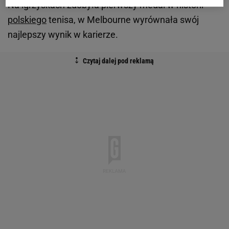
Na igrzyskach zdobyła pierwszy medal w historii
polskiego
tenisa, w Melbourne wyrównała swój
najlepszy wynik w karierze.