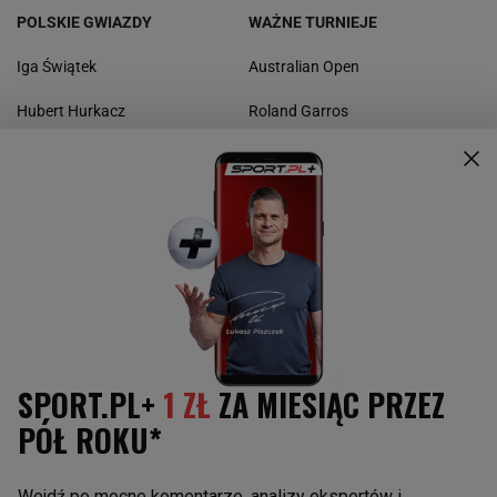
POLSKIE GWIAZDY
WAŻNE TURNIEJE
Iga Świątek
Australian Open
Hubert Hurkacz
Roland Garros
Magda Linette
Wimbledon
Kamil Majchrzak
US Open
Urszula Radwańska
WTA
Puchar Davisa
GWIAZDY ŚWIATOWEGO TENISA
INNE SPORTY
Aryna Sabalenka
Boks
Paula Badosa
Kolarstwo
Maria Sakkari
Koszykówka