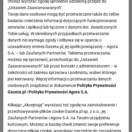
chcesz wycofać zgodę uprzednio udzieloną przejdź do
„Ustawień Zaawansowanych”.
Twoje dane osobowe mogą być przetwarzane także do celów
badania i mierzenia informacji dotyczących funkcjonowania
serwisów i aplikacji lub łączone z danymi dot. świadczonych
Tobie usług. W określonych przypadkach przetwarzanie
danych nie wymaga zgody i odbywa się w oparciu o
uzasadniony interes Gazeta.pl, jej spółki powiązanej – Agora
S.A. – lub Zaufanych Partnerów. Takiemu przetwarzaniu
Zobacz wideo
Kamery są prawie wszędzie. "Świątek
możesz się sprzeciwić, przechodząc do „Ustawień
Zaawansowanych” lub przez kontakt z administratorem – w
będzie musiała się tłumaczyć"
zależności od zakresu sprzeciwu i podmiotu, wobec którego
jest kierowany. Więcej informacji o przetwarzaniu danych
Na ten temat wypowiadał się ostatnio m.in. Lindsay
osobowych znajdziesz w dokumencie
Polityka Prywatności
Gazeta.pl
i
Polityka Prywatności Agora S.A.
Davenport, była liderka rankingu WTA, trzykrotna
mistrzyni wielkoszlemowa w grze pojedynczej. - Nie
Klikając „Akceptuję” wyrażasz też zgodę na zainstalowanie i
wiem, co jest powodem, ale Iga wygląda na bardziej
przechowywanie plików cookie Gazeta.pl sp. z o.o., jej
Zaufanych Partnerów i Agora S.A. na Twoim urządzeniu
zestresowaną na korcie. Mogę spekulować, czy to
końcowym. Możesz w każdej chwili zmienić swoje preferencje
kwestia braku wyników, czy zmiany szkoleniowca.
dotyczące plików cookie, wywołując narzędzie do zarządzania