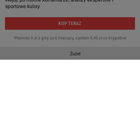
Rafael Nadal
Sporty motorowe
Daniił Miedwiediew
Skoki narciarskie
Novak Djoković
Piłka nożna
Sporty walki
Żużel
Siatkówka
Piłka ręczna
SOCIAL MEDIA
Facebook
Twitter
Instagram