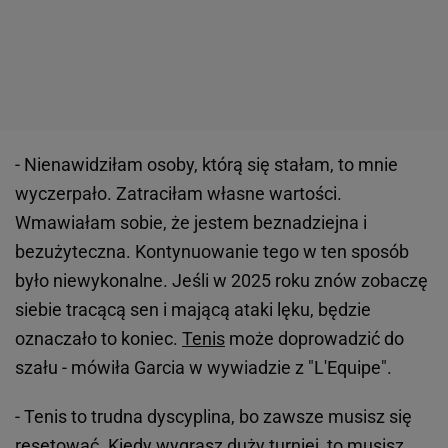
- Nienawidziłam osoby, którą się stałam, to mnie
wyczerpało. Zatraciłam własne wartości.
Wmawiałam sobie, że jestem beznadziejna i
bezużyteczna. Kontynuowanie tego w ten sposób
było niewykonalne. Jeśli w 2025 roku znów zobaczę
siebie tracącą sen i mającą ataki lęku, będzie
oznaczało to koniec.
Tenis
może doprowadzić do
szału - mówiła Garcia w wywiadzie z "L'Equipe".
- Tenis to trudna dyscyplina, bo zawsze musisz się
resetować. Kiedy wygrasz duży turniej, to musisz