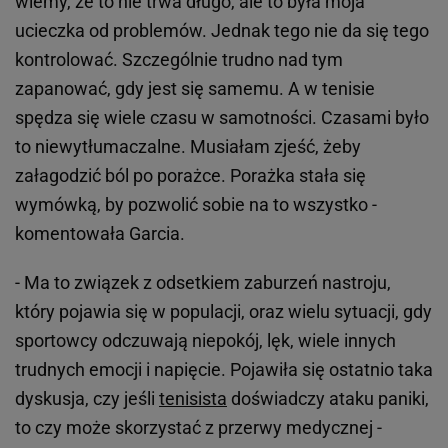
wiemy, że to nie trwa długo, ale to była moja
ucieczka od problemów. Jednak tego nie da się tego
kontrolować. Szczególnie trudno nad tym
zapanować, gdy jest się samemu. A w tenisie
spędza się wiele czasu w samotności. Czasami było
to niewytłumaczalne. Musiałam zjeść, żeby
załagodzić ból po porażce. Porażka stała się
wymówką, by pozwolić sobie na to wszystko -
komentowała Garcia.
- Ma to związek z odsetkiem zaburzeń nastroju,
który pojawia się w populacji, oraz wielu sytuacji, gdy
sportowcy odczuwają niepokój, lęk, wiele innych
trudnych emocji i napięcie. Pojawiła się ostatnio taka
dyskusja, czy jeśli
tenisista
doświadczy ataku paniki,
to czy może skorzystać z przerwy medycznej -