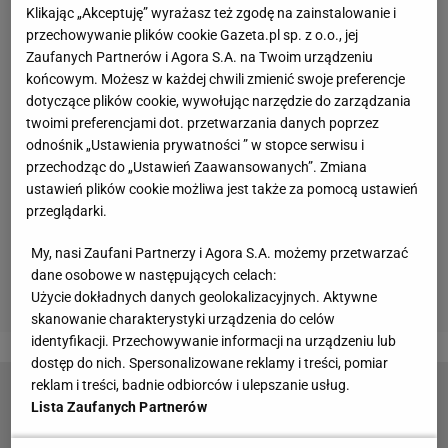
Klikając „Akceptuję” wyrażasz też zgodę na zainstalowanie i
przechowywanie plików cookie Gazeta.pl sp. z o.o., jej
Zaufanych Partnerów i Agora S.A. na Twoim urządzeniu
końcowym. Możesz w każdej chwili zmienić swoje preferencje
dotyczące plików cookie, wywołując narzędzie do zarządzania
twoimi preferencjami dot. przetwarzania danych poprzez
odnośnik „Ustawienia prywatności ” w stopce serwisu i
przechodząc do „Ustawień Zaawansowanych”. Zmiana
ustawień plików cookie możliwa jest także za pomocą ustawień
przeglądarki.
My, nasi Zaufani Partnerzy i Agora S.A. możemy przetwarzać
dane osobowe w następujących celach:
Użycie dokładnych danych geolokalizacyjnych. Aktywne
skanowanie charakterystyki urządzenia do celów
identyfikacji. Przechowywanie informacji na urządzeniu lub
dostęp do nich. Spersonalizowane reklamy i treści, pomiar
reklam i treści, badnie odbiorców i ulepszanie usług.
Lista Zaufanych Partnerów
Było 0:3, a Kyrgios nagle zszedł z kortu i
zaczął płakać. To koniec