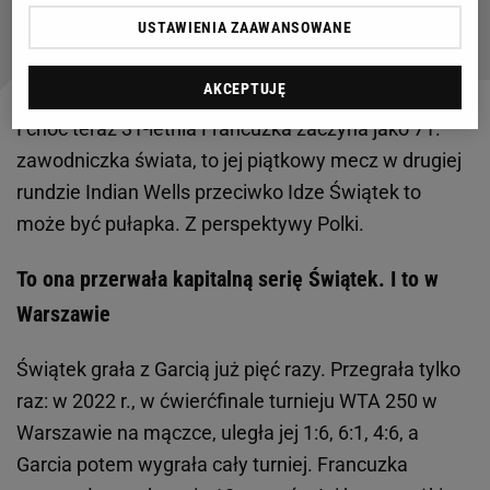
USTAWIENIA ZAAWANSOWANE
Czytaj także:
AKCEPTUJĘ
I choć teraz 31-letnia Francuzka zaczyna jako 71.
zawodniczka świata, to jej piątkowy mecz w drugiej
rundzie Indian Wells przeciwko Idze Świątek to
może być pułapka. Z perspektywy Polki.
To ona przerwała kapitalną serię Świątek. I to w
Warszawie
Świątek grała z Garcią już pięć razy. Przegrała tylko
raz: w 2022 r., w ćwierćfinale turnieju WTA 250 w
Warszawie na mączce, uległa jej 1:6, 6:1, 4:6, a
Garcia potem wygrała cały turniej. Francuzka