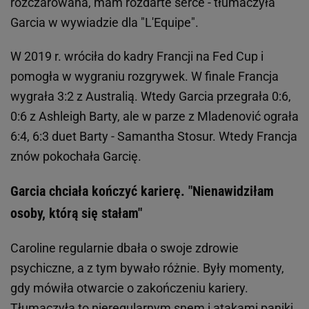
rozczarowana, mam rozdarte serce - tłumaczyła
Garcia w wywiadzie dla "L'Equipe".
W 2019 r. wróciła do kadry Francji na Fed Cup i
pomogła w wygraniu rozgrywek. W finale Francja
wygrała 3:2 z Australią. Wtedy Garcia przegrała 0:6,
0:6 z Ashleigh Barty, ale w parze z Mladenović ograła
6:4, 6:3 duet Barty - Samantha Stosur. Wtedy Francja
znów pokochała Garcię.
Garcia chciała kończyć karierę. "Nienawidziłam
osoby, którą się stałam"
Caroline regularnie dbała o swoje zdrowie
psychiczne, a z tym bywało różnie. Były momenty,
gdy mówiła otwarcie o zakończeniu kariery.
Tłumaczyła to nieregularnym snem i atakami paniki