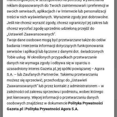
reklam dopasowanych do Twoich zainteresowań i preferencji w
swoich serwisach, aplikacjach i w Internecie lub personalizacji
treści w nich wyświetlanych. Wyrażenie zgody jest dobrowolne.
Jeśli nie chcesz wyrazić zgody, chcesz ograniczyć jej zakres lub
chcesz wycofać zgodę uprzednio udzieloną przejdź do
„Ustawień Zaawansowanych”.
Twoje dane osobowe mogą być przetwarzane także do celów
badania i mierzenia informacji dotyczących funkcjonowania
serwisów i aplikacji lub łączone z danymi dot. świadczonych
Tobie usług. W określonych przypadkach przetwarzanie
danych nie wymaga zgody i odbywa się w oparciu o
uzasadniony interes Gazeta.pl, jej spółki powiązanej – Agora
S.A. – lub Zaufanych Partnerów. Takiemu przetwarzaniu
Zobacz wideo
Kamery są prawie wszędzie. "Świątek
możesz się sprzeciwić, przechodząc do „Ustawień
Zaawansowanych” lub przez kontakt z administratorem – w
będzie musiała się tłumaczyć"
zależności od zakresu sprzeciwu i podmiotu, wobec którego
jest kierowany. Więcej informacji o przetwarzaniu danych
osobowych znajdziesz w dokumencie
Polityka Prywatności
Gazeta.pl
i
Polityka Prywatności Agora S.A.