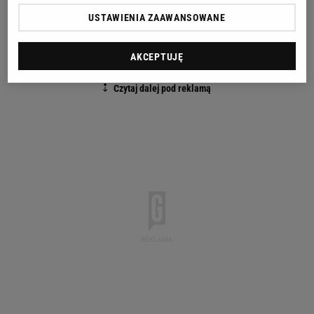
breaka. To okazja, aby zobaczyć w akcji topowych
USTAWIENIA ZAAWANSOWANE
singlistów, a dla nich możliwość treningu przed
rywalizacją na poważnie.
AKCEPTUJĘ