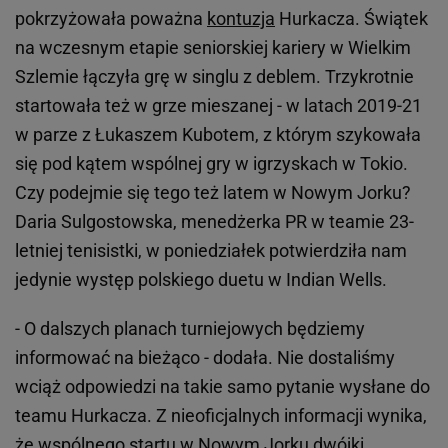
pokrzyżowała poważna
kontuzja
Hurkacza. Świątek
na wczesnym etapie seniorskiej kariery w Wielkim
Szlemie łączyła grę w singlu z deblem. Trzykrotnie
startowała też w grze mieszanej - w latach 2019-21
w parze z Łukaszem Kubotem, z którym szykowała
się pod kątem wspólnej gry w igrzyskach w Tokio.
Czy podejmie się tego też latem w Nowym Jorku?
Daria Sulgostowska, menedżerka PR w teamie 23-
letniej tenisistki, w poniedziałek potwierdziła nam
jedynie występ polskiego duetu w Indian Wells.
- O dalszych planach turniejowych będziemy
informować na bieżąco - dodała. Nie dostaliśmy
wciąż odpowiedzi na takie samo pytanie wysłane do
teamu Hurkacza. Z nieoficjalnych informacji wynika,
że wspólnego startu w Nowym Jorku dwójki