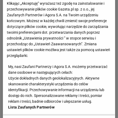
US Open składa tenisistom niespodziewaną ofertę:
Klikając „Akceptuję” wyrażasz też zgodę na zainstalowanie i
przechowywanie plików cookie Gazeta.pl sp. z o.o., jej
"Zostań mistrzem wielkoszlemowym w dwa dni".
Zaufanych Partnerów i Agora S.A. na Twoim urządzeniu
Mikst od zawsze był najmniej prestiżową
końcowym. Możesz w każdej chwili zmienić swoje preferencje
konkurencją w turniejach tej rangi, dodatkiem. Teraz
dotyczące plików cookie, wywołując narzędzie do zarządzania
został pozbawiony nawet tej dotychczasowej
twoimi preferencjami dot. przetwarzania danych poprzez
odnośnik „Ustawienia prywatności ” w stopce serwisu i
wartości. W zamian organizatorzy nowojorskiej
przechodząc do „Ustawień Zaawansowanych”. Zmiana
imprezy, którzy odkładają na bok wieloletnią
ustawień plików cookie możliwa jest także za pomocą ustawień
tradycję, oferują coś innego - wielkie pieniądze. Sami
przeglądarki.
także na nie liczą.
My, nasi Zaufani Partnerzy i Agora S.A. możemy przetwarzać
dane osobowe w następujących celach:
Iga Świątek i Hubert Hurkacz startowali minionej
Użycie dokładnych danych geolokalizacyjnych. Aktywne
nocy czasu
polskiego
w pokazowym Eisenhower
skanowanie charakterystyki urządzenia do celów
identyfikacji. Przechowywanie informacji na urządzeniu lub
Cup w Indian Wells. W tradycyjnej jednodniowej
dostęp do nich. Spersonalizowane reklamy i treści, pomiar
imprezie poprzedzającej prestiżowy turniej bierze
reklam i treści, badnie odbiorców i ulepszanie usług.
udział osiem mikstów, a każdy z siedmiu
mecz
ów
Lista Zaufanych Partnerów
składa się z rozgrywanego do 10 punktów super tie-