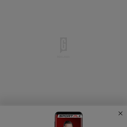
Bardziej pesymistyczne spojrzenie na dalszą
przyszłość miksta w US Open ma redaktor naczelny