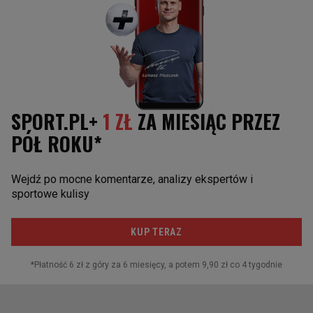
"Tenisklubu" Adam Romer. - Do nowej formuły
jestem sceptycznie nastawiony. To absolutnie
absurdalne. Nie widzę tu wartości dodanej. To
trochę nieudolna próba uatrakcyjnienia turnieju. Dla
mnie to droga w jedną stronę - za rok lub dwa
uznają, że to nie bardzo wypaliło, nie przyniosło
oczekiwanej oglądalności i mikst jako taki zlikwidują
- przewiduje ekspert.