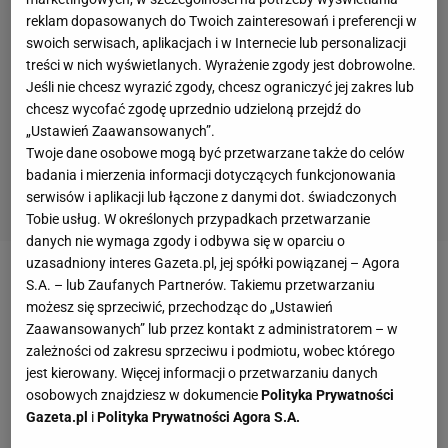
reklam dopasowanych do Twoich zainteresowań i preferencji w
swoich serwisach, aplikacjach i w Internecie lub personalizacji
treści w nich wyświetlanych. Wyrażenie zgody jest dobrowolne.
Jeśli nie chcesz wyrazić zgody, chcesz ograniczyć jej zakres lub
chcesz wycofać zgodę uprzednio udzieloną przejdź do
„Ustawień Zaawansowanych”.
Twoje dane osobowe mogą być przetwarzane także do celów
badania i mierzenia informacji dotyczących funkcjonowania
serwisów i aplikacji lub łączone z danymi dot. świadczonych
Tobie usług. W określonych przypadkach przetwarzanie
danych nie wymaga zgody i odbywa się w oparciu o
uzasadniony interes Gazeta.pl, jej spółki powiązanej – Agora
Zobacz wideo
Kamery są prawie wszędzie. "Świątek
S.A. – lub Zaufanych Partnerów. Takiemu przetwarzaniu
możesz się sprzeciwić, przechodząc do „Ustawień
będzie musiała się tłumaczyć"
Zaawansowanych” lub przez kontakt z administratorem – w
zależności od zakresu sprzeciwu i podmiotu, wobec którego
Mistrz wielkoszlemowy w dwa dni. "Powiedz nam,
jest kierowany. Więcej informacji o przetwarzaniu danych
osobowych znajdziesz w dokumencie
Polityka Prywatności
że uważasz, iż debliści to śmieci..."
Gazeta.pl
i
Polityka Prywatności Agora S.A.