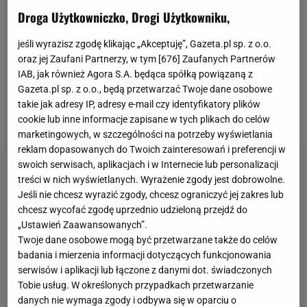
Droga Użytkowniczko, Drogi Użytkowniku,
sukcesów słowackiej zawodniczki należy: osiem
wygranych turniejów WTA, w tym triumf na WTA
jeśli wyrazisz zgodę klikając „Akceptuję”, Gazeta.pl sp. z o.o.
Finals w 2016 roku, finał Australian Open 2014 oraz
oraz jej Zaufani Partnerzy, w tym [
676
] Zaufanych Partnerów
półfinał
Roland Garros
z 2009 roku. W najlepszym
IAB, jak również Agora S.A. będąca spółką powiązaną z
Gazeta.pl sp. z o.o., będą przetwarzać Twoje dane osobowe
momencie kariery Cibulkova plasowała się na
takie jak adresy IP, adresy e-mail czy identyfikatory plików
czwartym miejscu światowego rankingu.
cookie lub inne informacje zapisane w tych plikach do celów
marketingowych, w szczególności na potrzeby wyświetlania
reklam dopasowanych do Twoich zainteresowań i preferencji w
swoich serwisach, aplikacjach i w Internecie lub personalizacji
treści w nich wyświetlanych. Wyrażenie zgody jest dobrowolne.
Jeśli nie chcesz wyrazić zgody, chcesz ograniczyć jej zakres lub
chcesz wycofać zgodę uprzednio udzieloną przejdź do
„Ustawień Zaawansowanych”.
Twoje dane osobowe mogą być przetwarzane także do celów
badania i mierzenia informacji dotyczących funkcjonowania
serwisów i aplikacji lub łączone z danymi dot. świadczonych
Tobie usług. W określonych przypadkach przetwarzanie
danych nie wymaga zgody i odbywa się w oparciu o