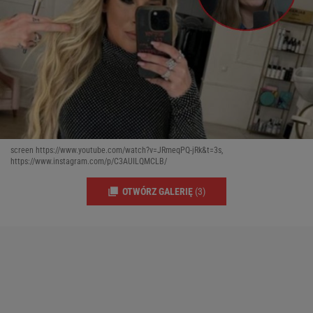
screen https://www.youtube.com/watch?v=JRmeqPQ-jRk&t=3s,
https://www.instagram.com/p/C3AUILQMCLB/
OTWÓRZ GALERIĘ
(3)