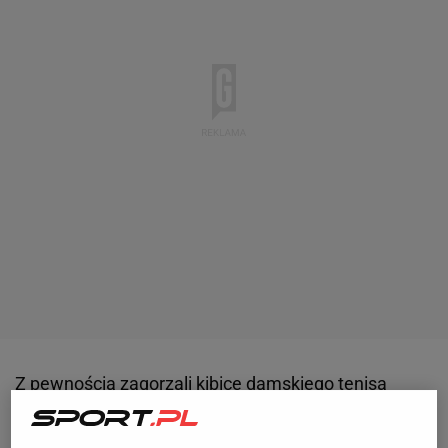
Z pewnością zagorzali kibice damskiego tenisa
pamiętają Dominikę Cibulkovą, która jeszcze kilka lat
temu rywalizowała w tourze
WTA
. Do największych