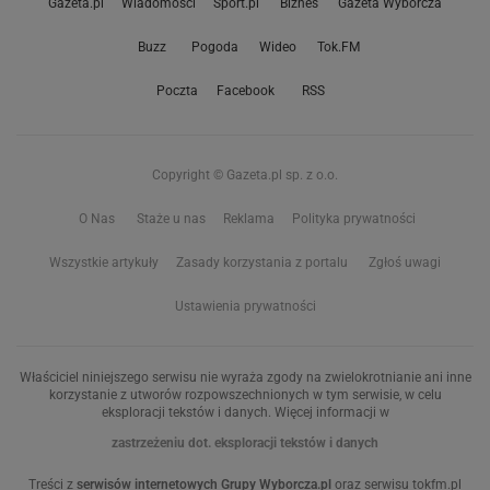
Gazeta.pl
Wiadomości
Sport.pl
Biznes
Gazeta Wyborcza
Buzz
Pogoda
Wideo
Tok.FM
Poczta
Facebook
RSS
Copyright © Gazeta.pl sp. z o.o.
O Nas
Staże u nas
Reklama
Polityka prywatności
Wszystkie artykuły
Zasady korzystania z portalu
Zgłoś uwagi
Ustawienia prywatności
Właściciel niniejszego serwisu nie wyraża zgody na zwielokrotnianie ani inne
korzystanie z utworów rozpowszechnionych w tym serwisie, w celu
eksploracji tekstów i danych. Więcej informacji w
zastrzeżeniu dot. eksploracji tekstów i danych
Treści z
serwisów internetowych Grupy Wyborcza.pl
oraz serwisu tokfm.pl