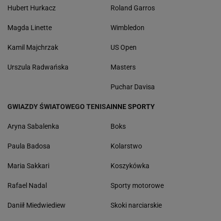
Hubert Hurkacz
Roland Garros
Magda Linette
Wimbledon
Kamil Majchrzak
US Open
Urszula Radwańska
Masters
Puchar Davisa
GWIAZDY ŚWIATOWEGO TENISA
INNE SPORTY
Aryna Sabalenka
Boks
Paula Badosa
Kolarstwo
Maria Sakkari
Koszykówka
Rafael Nadal
Sporty motorowe
Daniił Miedwiediew
Skoki narciarskie