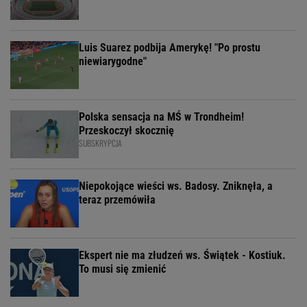
Luis Suarez podbija Amerykę! "Po prostu
niewiarygodne"
Polska sensacja na MŚ w Trondheim!
Przeskoczył skocznię
SUBSKRYPCJA
Niepokojące wieści ws. Badosy. Zniknęła, a
teraz przemówiła
Ekspert nie ma złudzeń ws. Świątek - Kostiuk.
To musi się zmienić