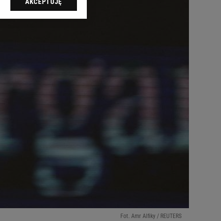
AKCEPTUJĘ
l sp. z o.o., jej
ić swoje preferencje
arzania danych poprzez
ych”. Zmiana ustawień
ach:
 celów identyfikacji.
omiar reklam i treści,
Fot. Amr Alfiky / REUTERS