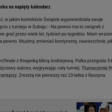
zeka na napięty kalendarz
ać, w jakim kontekście Świątek wypowiedziała swoje
ciu z turnieju w Dubaju: - Na pewno ma to związek z
e grać przez wiele lat, tydzień po tygodniu. Mam wrażen
na pewno. Musimy zmieniać kontynenty, nawierzchnie, pił
ćfinale z Rosjanką Mirrą Andriejewą. Polka przegrała 3:
życiowy sukces, wygrywając cały turniej.
Tłumaczenie Po
mentarzy
. Zresztą nie pierwszy raz 23-latka z Raszyna