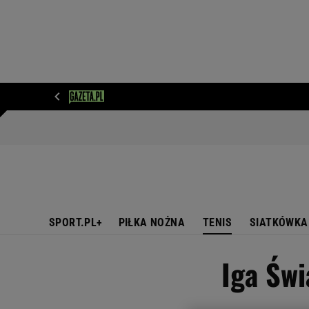
WIADOMOŚCI
NEXT
SPORT
PLOTEK
D
SPORT.PL+
PIŁKA NOŻNA
TENIS
SIATKÓWKA
Iga Świ