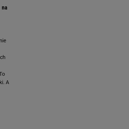
 na
cnie
ach
 To
ki. A