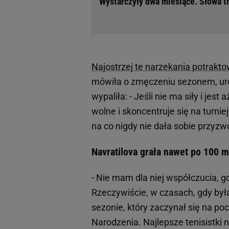
Wystarczyły dwa miesiące. Słowa tr
Najostrzej te narzekania potrakto
mówiła o zmęczeniu sezonem, uro
wypaliła: - Jeśli nie ma siły i je
wolne i skoncentruje się na turni
na co nigdy nie dała sobie przyzwo
Navratilova grała nawet po 100 
- Nie mam dla niej współczucia, g
Rzeczywiście, w czasach, gdy by
sezonie, który zaczynał się na po
Narodzenia. Najlepsze tenisistki 