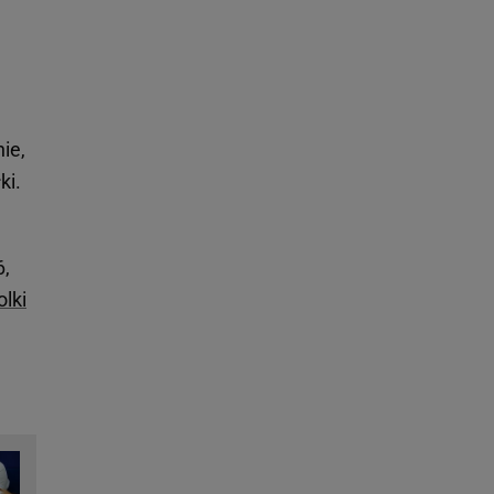
ie,
ki.
6,
lki