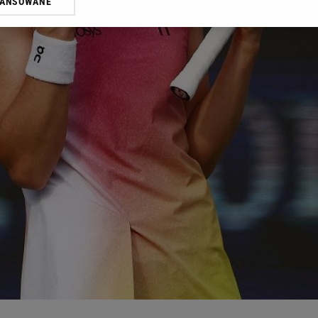
WANSOWANE
żasz też zgodę na zainstalowanie i przechowywanie plików cookie Gazeta.p
gora S.A. na Twoim urządzeniu końcowym. Możesz w każdej chwili zmien
 wywołując narzędzie do zarządzania twoimi preferencjami dot. przetw
ywatności ” w stopce serwisu i przechodząc do „Ustawień Zaawansowan
st także za pomocą ustawień przeglądarki.
rzy i Agora S.A. możemy przetwarzać dane osobowe w następujących cel
 geolokalizacyjnych. Aktywne skanowanie charakterystyki urządzenia do
 na urządzeniu lub dostęp do nich. Spersonalizowane reklamy i treści, p
zanie usług.
Lista Zaufanych Partnerów