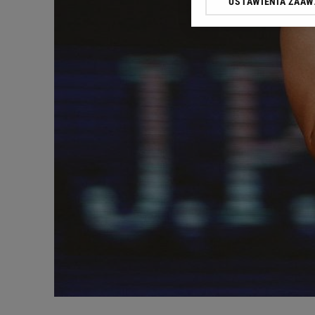
USTAWIENIA ZAA
Klikając „Akceptuję” wyra
Zaufanych Partnerów i A
dotyczące plików cookie,
odnośnik „Ustawienia pr
plików cookie możliwa je
My, nasi Zaufani Partne
Użycie dokładnych danych
Przechowywanie informacji
badnie odbiorców i uleps