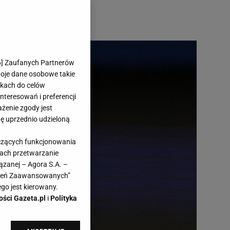
6
] Zaufanych Partnerów
woje dane osobowe takie
likach do celów
teresowań i preferencji
ażenie zgody jest
dę uprzednio udzieloną
yczących funkcjonowania
kach przetwarzanie
ązanej – Agora S.A. –
awień Zaawansowanych”
go jest kierowany.
ości Gazeta.pl
i
Polityka