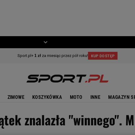
ZIECKO
MOTO
ZIMOWE
KOSZYKÓWKA
MOTO
INNE
MAGAZYN S
ątek znalazła "winnego". M