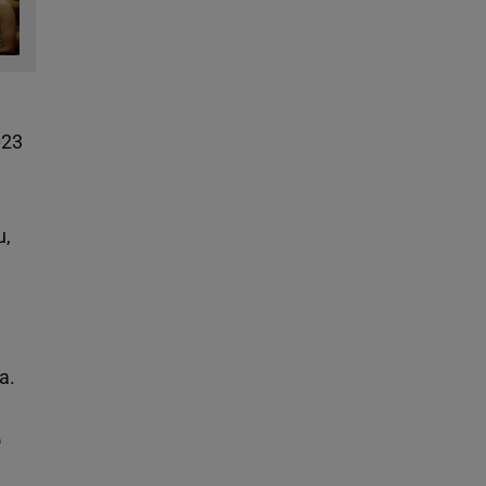
23
u,
a.
o