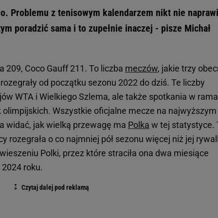
ego. Problemu z tenisowym kalendarzem nikt nie naprawi
tym poradzić sama i to zupełnie inaczej - pisze Michał
a 209, Coco Gauff 211. To liczba
meczów
, jakie trzy obe
 rozegrały od początku sezonu 2022 do dziś. Te liczby
ejów WTA i Wielkiego Szlema, ale także spotkania w ram
olimpijskich. Wszystkie oficjalne mecze na najwyższym
ka widać, jak wielką przewagę ma
Polka
w tej statystyce.
y rozegrała o co najmniej pół sezonu więcej niż jej rywal
ieszeniu Polki, przez które straciła ona dwa miesiące
w 2024 roku.