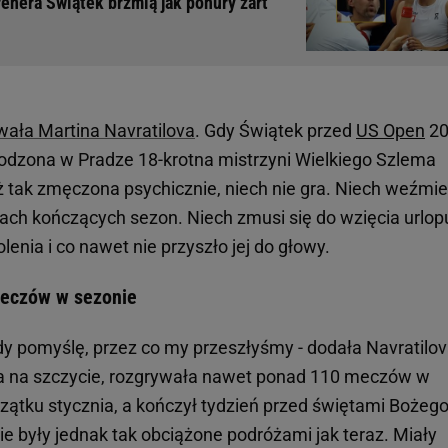
enera Świątek brzmią jak ponury żart
wała Martina Navratilova
. Gdy Świątek przed
US Open
20
dzona w Pradze 18-krotna mistrzyni Wielkiego Szlema
st aż tak zmęczona psychicznie, niech nie gra. Niech weźmie
ejach kończących sezon. Niech zmusi się do wzięcia urlop
lenia i co nawet nie przyszło jej do głowy.
meczów w sezonie
dy pomyślę, przez co my przeszłyśmy - dodała Navratilov
ła na szczycie, rozgrywała nawet ponad 110 meczów w
czątku stycznia, a kończył tydzień przed świętami Bożeg
nie były jednak tak obciążone podróżami jak teraz. Miały