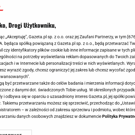
Michał Kiedrowski
25 lutego 2025, 10:51
ko, Drogi Użytkowniku,
jąc „Akceptuję”, Gazeta.pl sp. z o.o. oraz jej Zaufani Partnerzy, w tym [
67
.A. będąca spółką powiązaną z Gazeta.pl sp. z o.o., będą przetwarzać T
ail czy identyfikatory plików cookie lub inne informacje zapisane w tych p
gólności na potrzeby wyświetlania reklam dopasowanych do Twoich zain
acjach i w Internecie lub personalizacji treści w nich wyświetlanych. Wyr
cesz wyrazić zgody, chcesz ograniczyć jej zakres lub chcesz wycofać zgo
aawansowanych”.
 być przetwarzane także do celów badania i mierzenia informacji dot
 łączone z danymi dot. świadczonych Tobie usług. W określonych przypad
i odbywa się w oparciu o uzasadniony interes Gazeta.pl, jej spółki powi
. Takiemu przetwarzaniu możesz się sprzeciwić, przechodząc do „Ust
nistratorem – w zależności od zakresu sprzeciwu i podmiotu, wobec które
etwarzaniu danych osobowych znajdziesz w dokumencie
Polityka Prywatn