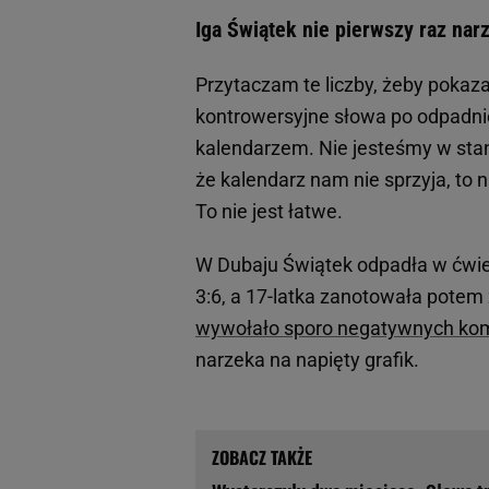
Iga Świątek nie pierwszy raz nar
Przytaczam te liczby, żeby pokaz
kontrowersyjne słowa po odpadnię
kalendarzem. Nie jesteśmy w stani
że kalendarz nam nie sprzyja, to 
To nie jest łatwe.
W Dubaju Świątek odpadła w ćwier
3:6, a 17-latka zanotowała potem 
wywołało sporo negatywnych ko
narzeka na napięty grafik.