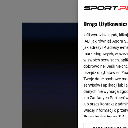
Droga Użytkownicz
jeśli wyrazisz zgodę klika
IAB, jak również Agora S
jak adresy IP, adresy e-m
marketingowych, w szcze
w swoich serwisach, aplik
dobrowolne. Jeśli nie ch
przejdź do „Ustawień Z
Twoje dane osobowe mogą
serwisów i aplikacji lub
danych nie wymaga zgody 
lub Zaufanych Partnerów
lub przez kontakt z admi
Więcej informacji o prz
Prywatności Agora S.A.