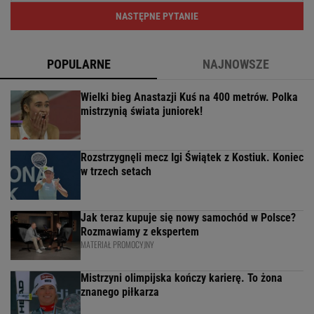
NASTĘPNE PYTANIE
POPULARNE
NAJNOWSZE
Wielki bieg Anastazji Kuś na 400 metrów. Polka
mistrzynią świata juniorek!
Rozstrzygnęli mecz Igi Świątek z Kostiuk. Koniec
w trzech setach
Jak teraz kupuje się nowy samochód w Polsce?
Rozmawiamy z ekspertem
MATERIAŁ PROMOCYJNY
Mistrzyni olimpijska kończy karierę. To żona
znanego piłkarza