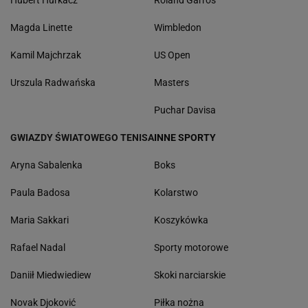
Hubert Hurkacz
Roland Garros
Magda Linette
Wimbledon
Kamil Majchrzak
US Open
Urszula Radwańska
Masters
Puchar Davisa
GWIAZDY ŚWIATOWEGO TENISA
INNE SPORTY
Aryna Sabalenka
Boks
Paula Badosa
Kolarstwo
Maria Sakkari
Koszykówka
Rafael Nadal
Sporty motorowe
Daniił Miedwiediew
Skoki narciarskie
Novak Djoković
Piłka nożna