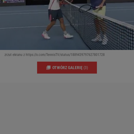
zrzut ekranu z https://x.com/TennisTV/status/1889439797627801728
OTWÓRZ GALERIĘ
(3)