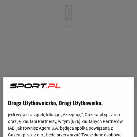
Droga Użytkowniczko, Drogi Użytkowniku,
Hubert Hurkacz (20. ATP) po udanym starcie w
turnieju ATP 500 w Rotterdamie zagra w zawodach
jeśli wyrazisz zgodę klikając „Akceptuję”, Gazeta.pl sp. z o.o.
ATP 250 w Marsylii. Tam jest rozstawiony z
oraz jej Zaufani Partnerzy, w tym [
676
] Zaufanych Partnerów
IAB, jak również Agora S.A. będąca spółką powiązaną z
numerem czwartym, przez co do gry przystępuje
Gazeta.pl sp. z o.o., będą przetwarzać Twoje dane osobowe