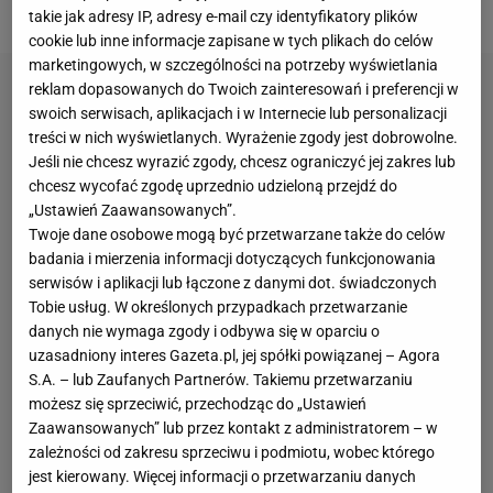
dopiero od drugiej rundy.
takie jak adresy IP, adresy e-mail czy identyfikatory plików
cookie lub inne informacje zapisane w tych plikach do celów
marketingowych, w szczególności na potrzeby wyświetlania
reklam dopasowanych do Twoich zainteresowań i preferencji w
swoich serwisach, aplikacjach i w Internecie lub personalizacji
treści w nich wyświetlanych. Wyrażenie zgody jest dobrowolne.
Jeśli nie chcesz wyrazić zgody, chcesz ograniczyć jej zakres lub
chcesz wycofać zgodę uprzednio udzieloną przejdź do
„Ustawień Zaawansowanych”.
Twoje dane osobowe mogą być przetwarzane także do celów
badania i mierzenia informacji dotyczących funkcjonowania
serwisów i aplikacji lub łączone z danymi dot. świadczonych
Tobie usług. W określonych przypadkach przetwarzanie
danych nie wymaga zgody i odbywa się w oparciu o
uzasadniony interes Gazeta.pl, jej spółki powiązanej – Agora
S.A. – lub Zaufanych Partnerów. Takiemu przetwarzaniu
możesz się sprzeciwić, przechodząc do „Ustawień
Zaawansowanych” lub przez kontakt z administratorem – w
zależności od zakresu sprzeciwu i podmiotu, wobec którego
jest kierowany. Więcej informacji o przetwarzaniu danych