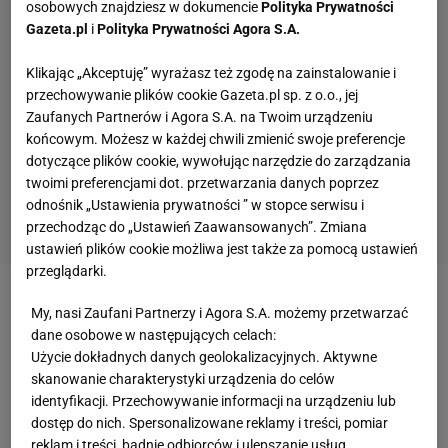
osobowych znajdziesz w dokumencie
Polityka Prywatności
Gazeta.pl
i
Polityka Prywatności Agora S.A.
Klikając „Akceptuję” wyrażasz też zgodę na zainstalowanie i
przechowywanie plików cookie Gazeta.pl sp. z o.o., jej
Zaufanych Partnerów i Agora S.A. na Twoim urządzeniu
końcowym. Możesz w każdej chwili zmienić swoje preferencje
dotyczące plików cookie, wywołując narzędzie do zarządzania
twoimi preferencjami dot. przetwarzania danych poprzez
odnośnik „Ustawienia prywatności ” w stopce serwisu i
przechodząc do „Ustawień Zaawansowanych”. Zmiana
ustawień plików cookie możliwa jest także za pomocą ustawień
przeglądarki.
Zobacz wideo
Co z tym Superpucharem Polski?
My, nasi Zaufani Partnerzy i Agora S.A. możemy przetwarzać
dane osobowe w następujących celach:
"Robimy z siebie kretynów. Nikt tego nie szanuje"
Użycie dokładnych danych geolokalizacyjnych. Aktywne
skanowanie charakterystyki urządzenia do celów
Hubert Hurkacz w pierwszym meczu w Marsylii
identyfikacji. Przechowywanie informacji na urządzeniu lub
dostęp do nich. Spersonalizowane reklamy i treści, pomiar
zagra z Zhizhenem Zhangiem
reklam i treści, badnie odbiorców i ulepszanie usług.