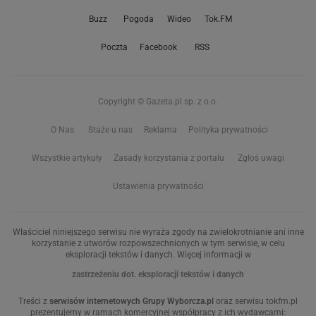
Buzz
Pogoda
Wideo
Tok.FM
Poczta
Facebook
RSS
Copyright © Gazeta.pl sp. z o.o.
O Nas
Staże u nas
Reklama
Polityka prywatności
Wszystkie artykuły
Zasady korzystania z portalu
Zgłoś uwagi
Ustawienia prywatności
Właściciel niniejszego serwisu nie wyraża zgody na zwielokrotnianie ani inne
korzystanie z utworów rozpowszechnionych w tym serwisie, w celu
eksploracji tekstów i danych. Więcej informacji w
zastrzeżeniu dot. eksploracji tekstów i danych
Treści z
serwisów internetowych Grupy Wyborcza.pl
oraz serwisu tokfm.pl
prezentujemy w ramach komercyjnej współpracy z ich wydawcami: