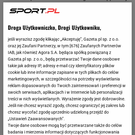
okazało, nie mogła wystąpić w tych imprezach, bo
była... zawieszona za doping. W jej organizmie
wykryto śladowe ilości trimetazydyny, którą
Droga Użytkowniczko, Drogi Użytkowniku,
zanieczyszczony był jeden z leków, branych przez
jeśli wyrazisz zgodę klikając „Akceptuję”, Gazeta.pl sp. z o.o.
Polkę. 23-latka przyjęła zakazaną substancję
oraz jej Zaufani Partnerzy, w tym [
676
] Zaufanych Partnerów
nieświadomie, więc skończyło się na tylko
IAB, jak również Agora S.A. będąca spółką powiązaną z
miesięcznym zawieszeniu. I choć od tej sprawy
Gazeta.pl sp. z o.o., będą przetwarzać Twoje dane osobowe
takie jak adresy IP, adresy e-mail czy identyfikatory plików
minęło już kilkanaście tygodni, to wciąż nie milkną jej
cookie lub inne informacje zapisane w tych plikach do celów
echa.
marketingowych, w szczególności na potrzeby wyświetlania
reklam dopasowanych do Twoich zainteresowań i preferencji w
swoich serwisach, aplikacjach i w Internecie lub personalizacji
treści w nich wyświetlanych. Wyrażenie zgody jest dobrowolne.
Jeśli nie chcesz wyrazić zgody, chcesz ograniczyć jej zakres lub
chcesz wycofać zgodę uprzednio udzieloną przejdź do
„Ustawień Zaawansowanych”.
Twoje dane osobowe mogą być przetwarzane także do celów
badania i mierzenia informacji dotyczących funkcjonowania