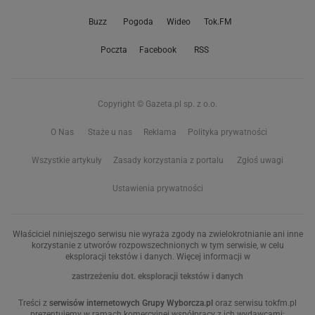
Buzz
Pogoda
Wideo
Tok.FM
Poczta
Facebook
RSS
Copyright © Gazeta.pl sp. z o.o.
O Nas
Staże u nas
Reklama
Polityka prywatności
Wszystkie artykuły
Zasady korzystania z portalu
Zgłoś uwagi
Ustawienia prywatności
Właściciel niniejszego serwisu nie wyraża zgody na zwielokrotnianie ani inne
korzystanie z utworów rozpowszechnionych w tym serwisie, w celu
eksploracji tekstów i danych. Więcej informacji w
zastrzeżeniu dot. eksploracji tekstów i danych
Treści z
serwisów internetowych Grupy Wyborcza.pl
oraz serwisu tokfm.pl
prezentujemy w ramach komercyjnej współpracy z ich wydawcami: