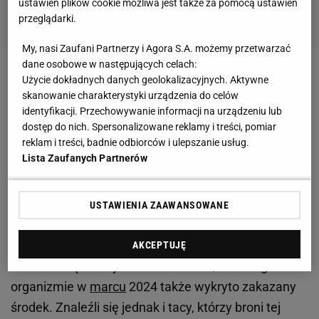
ustawień plików cookie możliwa jest także za pomocą ustawień
przeglądarki.
My, nasi Zaufani Partnerzy i Agora S.A. możemy przetwarzać
dane osobowe w następujących celach:
Zobacz wideo
Iga Świątek zawiodła? "Nie było
Użycie dokładnych danych geolokalizacyjnych. Aktywne
skanowanie charakterystyki urządzenia do celów
czego zbierać"
identyfikacji. Przechowywanie informacji na urządzeniu lub
dostęp do nich. Spersonalizowane reklamy i treści, pomiar
Mats Wilander zaskoczony realiami, w jakich
reklam i treści, badnie odbiorców i ulepszanie usług.
Lista Zaufanych Partnerów
obecnie żyje Świątek i inni gracze. "Nie powinni
nawet wychodzić do restauracji"
USTAWIENIA ZAAWANSOWANE
Wielu ekspertów, a także tenisistów wprost rzuciło
oskarżenia o stosowanie podwójnych standardów
AKCEPTUJĘ
wobec Świątek czy Jannika Sinnera, w którego
organizmie w
marcu
2024 także wykryto zakazany
środek. Znaleźli się jednak i tacy, którzy broni tej