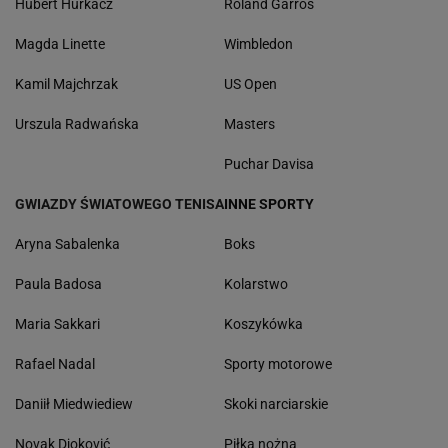
Hubert Hurkacz
Roland Garros
Magda Linette
Wimbledon
Kamil Majchrzak
US Open
Urszula Radwańska
Masters
Puchar Davisa
GWIAZDY ŚWIATOWEGO TENISA
INNE SPORTY
Aryna Sabalenka
Boks
Paula Badosa
Kolarstwo
Maria Sakkari
Koszykówka
Rafael Nadal
Sporty motorowe
Daniił Miedwiediew
Skoki narciarskie
Novak Djoković
Piłka nożna