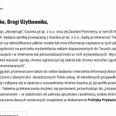
ko, Drogi Użytkowniku,
jąc „Akceptuję”, Gazeta.pl sp. z o.o. oraz jej Zaufani Partnerzy, w tym [
67
.A. będąca spółką powiązaną z Gazeta.pl sp. z o.o., będą przetwarzać T
ail czy identyfikatory plików cookie lub inne informacje zapisane w tych p
gólności na potrzeby wyświetlania reklam dopasowanych do Twoich zain
acjach i w Internecie lub personalizacji treści w nich wyświetlanych. Wyr
cesz wyrazić zgody, chcesz ograniczyć jej zakres lub chcesz wycofać zgo
aawansowanych”.
 być przetwarzane także do celów badania i mierzenia informacji dot
 łączone z danymi dot. świadczonych Tobie usług. W określonych przypad
i odbywa się w oparciu o uzasadniony interes Gazeta.pl, jej spółki powi
. Takiemu przetwarzaniu możesz się sprzeciwić, przechodząc do „Ust
nistratorem – w zależności od zakresu sprzeciwu i podmiotu, wobec które
etwarzaniu danych osobowych znajdziesz w dokumencie
Polityka Prywatn