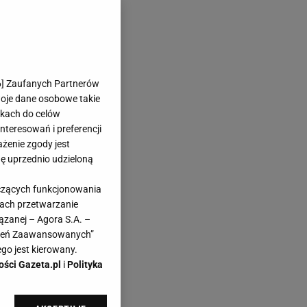
6
] Zaufanych Partnerów
woje dane osobowe takie
likach do celów
teresowań i preferencji
ażenie zgody jest
dę uprzednio udzieloną
yczących funkcjonowania
kach przetwarzanie
ązanej – Agora S.A. –
awień Zaawansowanych”
go jest kierowany.
ości Gazeta.pl
i
Polityka