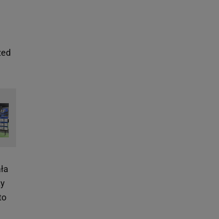
zed
ała
zy
to