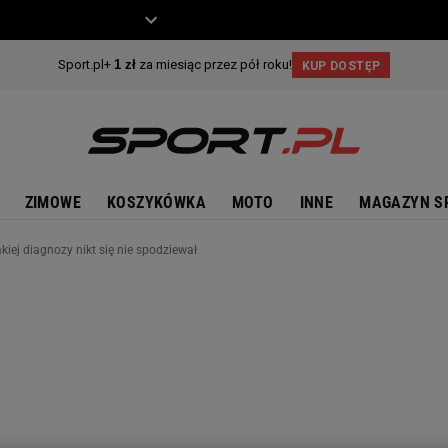
ZIECKO
MOTO
ZIMOWE
KOSZYKÓWKA
MOTO
INNE
MAGAZYN S
iej diagnozy nikt się nie spodziewał