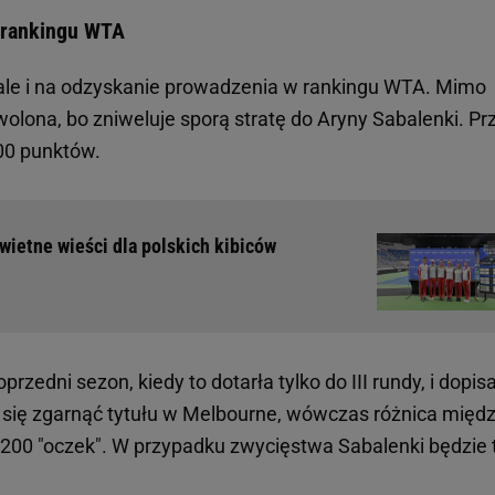
 rankingu WTA
ł, ale i na odzyskanie prowadzenia w rankingu WTA. Mimo
olona, bo zniweluje sporą stratę do Aryny Sabalenki. Pr
00 punktów.
wietne wieści dla polskich kibiców
rzedni sezon, kiedy to dotarła tylko do III rundy, i dopis
da się zgarnąć tytułu w Melbourne, wówczas różnica międ
 200 "oczek". W przypadku zwycięstwa Sabalenki będzie 