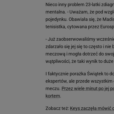
Nieco inny problem 23-latki zdiag
mentalna. - Uważam, że pod wzgl
pojedynku. Obawiała się, że Madi
tenisistka, cytowana przez Eurosp
- Już zaobserwowaliśmy wcześniej
zdarzało się jej się to często i ni
meczową i mogła dotrzeć do swoje
wątpliwości, że taki wynik to duż
I faktycznie porażka Świątek to do
ekspertów, ale przede wszystkim 
meczu.
Przez wiele minut po jej p
kortem
.
Zobacz też:
Keys zaczęła mówić o