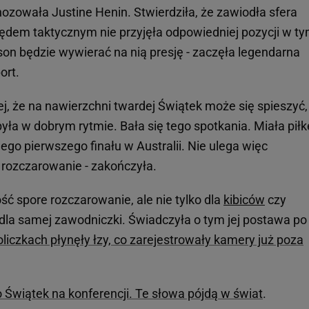
nozowała Justine Henin. Stwierdziła, że zawiodła sfera
ędem taktycznym nie przyjęła odpowiedniej pozycji w t
son będzie wywierać na nią presję - zaczęła legendarna
ort.
, że na nawierzchni twardej Świątek może się spieszyć,
e była w dobrym rytmie. Bała się tego spotkania. Miała piłk
go pierwszego finału w Australii. Nie ulega więc
e rozczarowanie - zakończyła.
ść spore rozczarowanie, ale nie tylko dla
kibiców
czy
dla samej zawodniczki. Świadczyła o tym jej postawa po
oliczkach płynęły łzy, co zarejestrowały kamery już poza
 Świątek na konferencji. Te słowa pójdą w świat
.