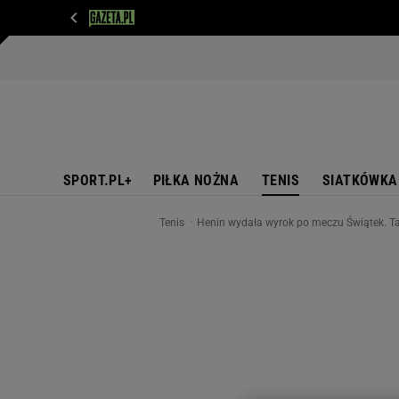
WIADOMOŚCI
NEXT
SPORT
PLOTEK
D
SPORT.PL+
PIŁKA NOŻNA
TENIS
SIATKÓWKA
Tenis
Henin wydała wyrok po meczu Świątek. Tak