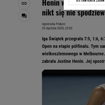
Henin wydała wyrok 
USTAWIENIA ZAA
Klikając „Akceptuję” wyra
Zaufanych Partnerów i A
nikt się nie spodziew
dotyczące plików cookie,
odnośnik „Ustawienia pr
plików cookie możliwa je
Agnieszka Piskorz
23 stycznia 2025, 22:02
My, nasi Zaufani Partne
Użycie dokładnych danych
Iga Świątek przegrała 7:5, 1:6, 6
Przechowywanie informacji
Open na etapie półfinału. Tym sa
badnie odbiorców i uleps
wielkoszlemowego w Melbourne. 
zabrała Justine Henin. Jej spost