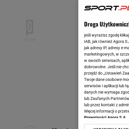
Droga Użytkownicz
jeśli wyrazisz zgodę klika
IAB, jak również Agora S
jak adresy IP, adresy e-m
marketingowych, w szcze
w swoich serwisach, aplik
dobrowolne. Jeśli nie ch
przejdź do „Ustawień Z
Twoje dane osobowe mogą
serwisów i aplikacji lub
danych nie wymaga zgody 
lub Zaufanych Partnerów
lub przez kontakt z admi
Więcej informacji o prz
Prywatności Agora S.A.