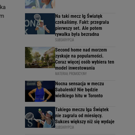
zka
im
Na taki mecz Ig Światęk
czekaliśmy. Fakt: przegrała
pierwszy set. Ale potem
rywalka była bezradna
SUBSKRYPCJA
Second home nad morzem
zyskuje na popularności.
Coraz więcej osób wybiera ten
model inwestowania
MATERIAŁ PROMOCYJNY
Nocna sensacja w meczu
Sabalenki! Nie będzie
wielkiego hitu w Toronto
Takiego meczu Iga Świątek
nie zagrała od miesięcy.
Sukces większy niż się wydaje
SUBSKRYPCJA