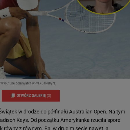
/www.youtube.com/watch?v=veXD4Nu0y7E
OTWÓRZ GALERIĘ
(3)
Świątek
w drodze do półfinału Australian Open. Na tym
 Madison Keys. Od początku Amerykanka rzuciła spore
ak równy z równym. Ba, w drugim secie nawet ją