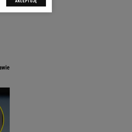
AKCEPTUJĘ
l sp. z o.o., jej
ić swoje preferencje
arzania danych poprzez
ych”. Zmiana ustawień
ach:
 celów identyfikacji.
omiar reklam i treści,
awie