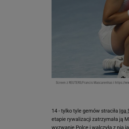
Screen z REUTERS/Francis Mascarenhas i https:/
14 - tylko tyle gemów straciła
Iga 
etapie rywalizacji zatrzymała ją
wyzwanie Polce i walczyła z nią j