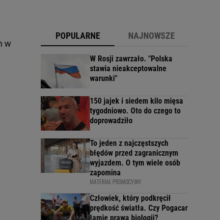
POPULARNE
NAJNOWSZE
n w
W Rosji zawrzało. "Polska
stawia nieakceptowalne
warunki"
150 jajek i siedem kilo mięsa
tygodniowo. Oto do czego to
doprowadziło
To jeden z najczęstszych
błędów przed zagranicznym
wyjazdem. O tym wiele osób
zapomina
MATERIAŁ PROMOCYJNY
Człowiek, który podkręcił
prędkość światła. Czy Pogacar
łamie prawa biologii?