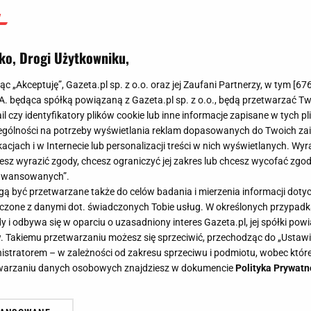
ko, Drogi Użytkowniku,
jąc „Akceptuję”, Gazeta.pl sp. z o.o. oraz jej Zaufani Partnerzy, w tym [
67
.A. będąca spółką powiązaną z Gazeta.pl sp. z o.o., będą przetwarzać T
ail czy identyfikatory plików cookie lub inne informacje zapisane w tych p
gólności na potrzeby wyświetlania reklam dopasowanych do Twoich zain
acjach i w Internecie lub personalizacji treści w nich wyświetlanych. Wyr
cesz wyrazić zgody, chcesz ograniczyć jej zakres lub chcesz wycofać zgo
aawansowanych”.
 być przetwarzane także do celów badania i mierzenia informacji dot
 łączone z danymi dot. świadczonych Tobie usług. W określonych przypad
i odbywa się w oparciu o uzasadniony interes Gazeta.pl, jej spółki powi
. Takiemu przetwarzaniu możesz się sprzeciwić, przechodząc do „Ust
nistratorem – w zależności od zakresu sprzeciwu i podmiotu, wobec które
etwarzaniu danych osobowych znajdziesz w dokumencie
Polityka Prywatn