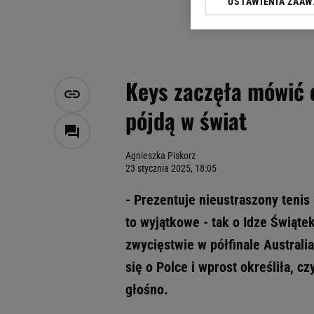
USTAWIENIA ZAA
Klikając „Akceptuję” wyra
Zaufanych Partnerów i A
dotyczące plików cookie,
odnośnik „Ustawienia pr
plików cookie możliwa je
Keys zaczęła mówić o
My, nasi Zaufani Partne
pójdą w świat
Użycie dokładnych danych
Przechowywanie informacji
badnie odbiorców i uleps
Agnieszka Piskorz
23 stycznia 2025, 18:05
- Prezentuje nieustraszony tenis
to wyjątkowe - tak o Idze Świąt
zwycięstwie w półfinale Austral
się o Polce i wprost określiła, c
głośno.