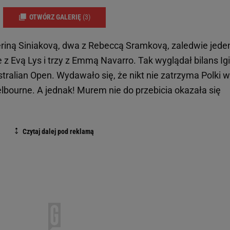
OTWÓRZ GALERIĘ
(3)
iną Siniakovą, dwa z Rebeccą Sramkovą, zaledwie jede
z Evą Lys i trzy z Emmą Navarro. Tak wyglądał bilans Igi
tralian Open. Wydawało się, że nikt nie zatrzyma Polki w
lbourne. A jednak! Murem nie do przebicia okazała się