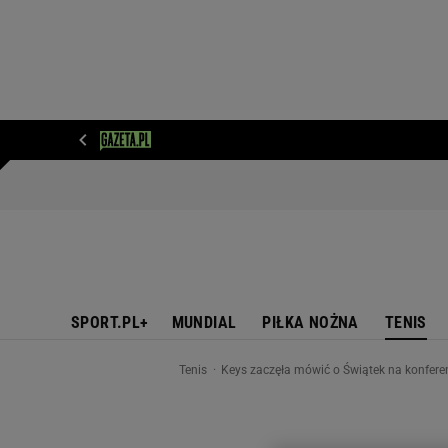
WIADOMOŚCI
NEXT
SPORT
PLOTEK
D
SPORT.PL+
MUNDIAL
PIŁKA NOŻNA
TENIS
Tenis
Keys zaczęła mówić o Świątek na konferen