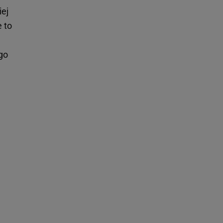
iej
 to
ego