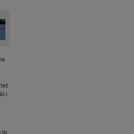
jna
 też
ść i
 to