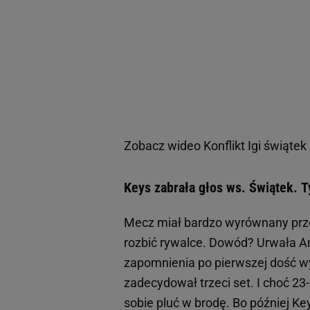
Zobacz wideo
Konflikt Igi świąte
Keys zabrała głos ws. Świątek. T
Mecz miał bardzo wyrównany prze
rozbić rywalce. Dowód? Urwała A
zapomnienia po pierwszej dość wy
zadecydował trzeci set. I choć 23-
sobie pluć w brodę. Bo później Ke