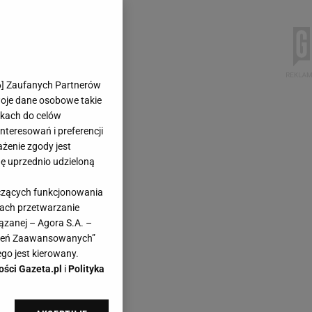
6
] Zaufanych Partnerów
woje dane osobowe takie
likach do celów
teresowań i preferencji
ażenie zgody jest
dę uprzednio udzieloną
yczących funkcjonowania
kach przetwarzanie
ązanej – Agora S.A. –
awień Zaawansowanych”
go jest kierowany.
ości Gazeta.pl
i
Polityka