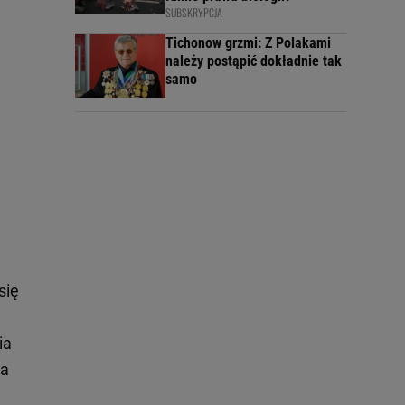
SUBSKRYPCJA
Tichonow grzmi: Z Polakami
należy postąpić dokładnie tak
samo
się
ia
ła