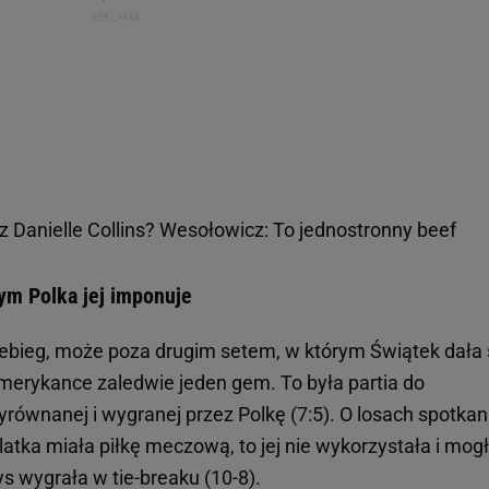
k z Danielle Collins? Wesołowicz: To jednostronny beef
ym Polka jej imponuje
bieg, może poza drugim setem, w którym Świątek dała 
merykance zaledwie jeden gem. To była partia do
równanej i wygranej przez Polkę (7:5). O losach spotkan
latka miała piłkę meczową, to jej nie wykorzystała i mog
ys wygrała w tie-breaku (10-8).