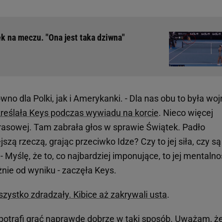
k na meczu. "Ona jest taka dziwna"
wno dla Polki, jak i Amerykanki. - Dla nas obu to była wo
reślała Keys podczas wywiadu na korcie
. Nieco więcej
prasowej. Tam zabrała głos w sprawie Świątek. Padło
szą rzeczą, grając przeciwko Idze? Czy to jej siła, czy są
- Myślę, że to, co najbardziej imponujące, to jej mentalno
żnie od wyniku - zaczęła Keys.
zystko zdradzały. Kibice aż zakrywali usta
.
i potrafi grać naprawdę dobrze w taki sposób. Uważam, że