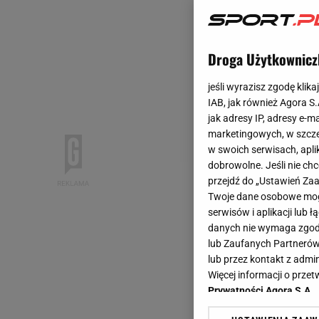
Droga Użytkownicz
jeśli wyrazisz zgodę klika
IAB, jak również Agora S
jak adresy IP, adresy e-m
marketingowych, w szcze
w swoich serwisach, aplik
dobrowolne. Jeśli nie ch
przejdź do „Ustawień Z
Twoje dane osobowe mogą
serwisów i aplikacji lub
danych nie wymaga zgody 
lub Zaufanych Partnerów
lub przez kontakt z admi
Więcej informacji o prz
Prywatności Agora S.A.