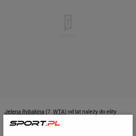
Jelena Rybakina
(7.
WTA
) od lat należy do elity
damskiego
tenisa
. 2024 rok zakończyła z trzema
tytułami na koncie, które zgarniała w Brisbane, Abu