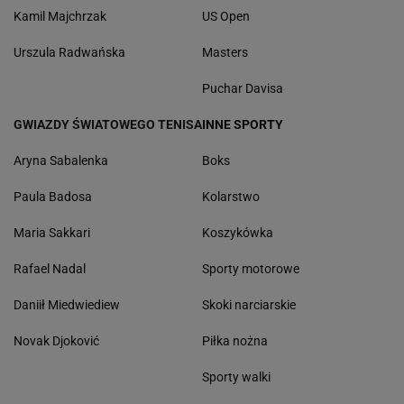
Kamil Majchrzak
US Open
Urszula Radwańska
Masters
Puchar Davisa
GWIAZDY ŚWIATOWEGO TENISA
INNE SPORTY
Aryna Sabalenka
Boks
Paula Badosa
Kolarstwo
Maria Sakkari
Koszykówka
Rafael Nadal
Sporty motorowe
Daniił Miedwiediew
Skoki narciarskie
Novak Djoković
Piłka nożna
Sporty walki