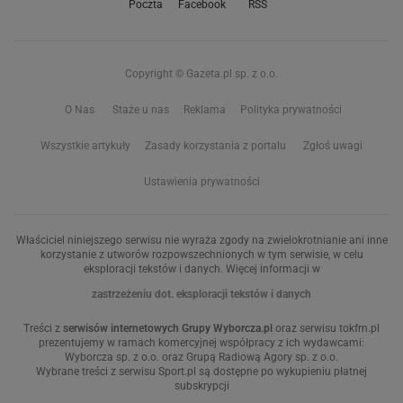
Poczta
Facebook
RSS
Copyright © Gazeta.pl sp. z o.o.
O Nas
Staże u nas
Reklama
Polityka prywatności
Wszystkie artykuły
Zasady korzystania z portalu
Zgłoś uwagi
Ustawienia prywatności
Właściciel niniejszego serwisu nie wyraża zgody na zwielokrotnianie ani inne
korzystanie z utworów rozpowszechnionych w tym serwisie, w celu
eksploracji tekstów i danych. Więcej informacji w
zastrzeżeniu dot. eksploracji tekstów i danych
Treści z
serwisów internetowych Grupy Wyborcza.pl
oraz serwisu tokfm.pl
prezentujemy w ramach komercyjnej współpracy z ich wydawcami:
Wyborcza sp. z o.o. oraz Grupą Radiową Agory sp. z o.o.
Wybrane treści z serwisu Sport.pl są dostępne po wykupieniu płatnej
subskrypcji