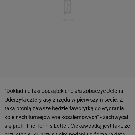
"Dokładnie taki początek chciała zobaczyć Jelena.
Uderzyła cztery asy z rzędu w pierwszym secie. Z
taką bronią zawsze będzie faworytką do wygrania
kolejnych turniejów wielkoszlemowych" - zachwycał
się profil The Tennis Letter. Ciekawostką jest fakt, że
przy stanie 5:1 przy swoim podaniu siódma rakieta