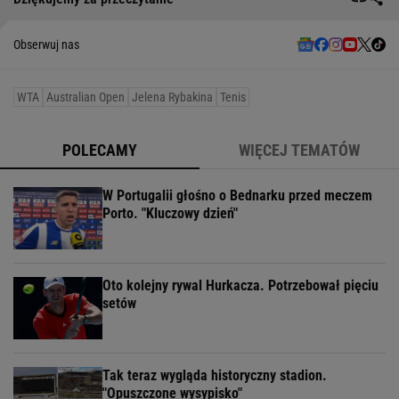
Obserwuj nas
WTA
Australian Open
Jelena Rybakina
Tenis
POLECAMY
WIĘCEJ TEMATÓW
W Portugalii głośno o Bednarku przed meczem
Porto. "Kluczowy dzień"
Oto kolejny rywal Hurkacza. Potrzebował pięciu
setów
Tak teraz wygląda historyczny stadion.
"Opuszczone wysypisko"