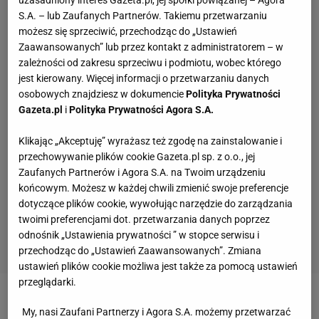
uzasadniony interes Gazeta.pl, jej spółki powiązanej – Agora
S.A. – lub Zaufanych Partnerów. Takiemu przetwarzaniu
możesz się sprzeciwić, przechodząc do „Ustawień
Zaawansowanych” lub przez kontakt z administratorem – w
zależności od zakresu sprzeciwu i podmiotu, wobec którego
jest kierowany. Więcej informacji o przetwarzaniu danych
osobowych znajdziesz w dokumencie
Polityka Prywatności
Gazeta.pl
i
Polityka Prywatności Agora S.A.
Klikając „Akceptuję” wyrażasz też zgodę na zainstalowanie i
przechowywanie plików cookie Gazeta.pl sp. z o.o., jej
Zaufanych Partnerów i Agora S.A. na Twoim urządzeniu
końcowym. Możesz w każdej chwili zmienić swoje preferencje
dotyczące plików cookie, wywołując narzędzie do zarządzania
twoimi preferencjami dot. przetwarzania danych poprzez
odnośnik „Ustawienia prywatności ” w stopce serwisu i
przechodząc do „Ustawień Zaawansowanych”. Zmiana
ustawień plików cookie możliwa jest także za pomocą ustawień
przeglądarki.
Zobacz wideo
Dlaczego Iga Świątek nie mogła grać?
My, nasi Zaufani Partnerzy i Agora S.A. możemy przetwarzać