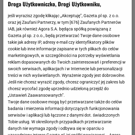
Dhabi i Stuttgarcie. W ramach przygotowań do
Droga Użytkowniczko, Drogi Użytkowniku,
nowego sezonu 25-latka wraz z reprezentacją
jeśli wyrazisz zgodę klikając „Akceptuję”, Gazeta.pl sp. z o.o.
Kazachstanu wystąpiła na United Cup, gdzie
oraz jej Zaufani Partnerzy, w tym [
676
] Zaufanych Partnerów
również szło jej świetnie. Aż do
półfinału
. Tam jej
IAB, jak również Agora S.A. będąca spółką powiązaną z
Gazeta.pl sp. z o.o., będą przetwarzać Twoje dane osobowe
kadra zagrała z Polską, która okazała się lepsza.
takie jak adresy IP, adresy e-mail czy identyfikatory plików
cookie lub inne informacje zapisane w tych plikach do celów
marketingowych, w szczególności na potrzeby wyświetlania
reklam dopasowanych do Twoich zainteresowań i preferencji w
swoich serwisach, aplikacjach i w Internecie lub personalizacji
treści w nich wyświetlanych. Wyrażenie zgody jest dobrowolne.
Jeśli nie chcesz wyrazić zgody, chcesz ograniczyć jej zakres lub
chcesz wycofać zgodę uprzednio udzieloną przejdź do
„Ustawień Zaawansowanych”.
Twoje dane osobowe mogą być przetwarzane także do celów
badania i mierzenia informacji dotyczących funkcjonowania
serwisów i aplikacji lub łączone z danymi dot. świadczonych
Tobie usług. W określonych przypadkach przetwarzanie
danych nie wymaga zgody i odbywa się w oparciu o