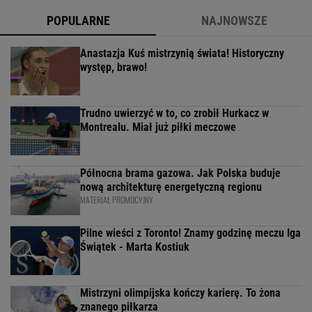
POPULARNE
NAJNOWSZE
Anastazja Kuś mistrzynią świata! Historyczny
występ, brawo!
Trudno uwierzyć w to, co zrobił Hurkacz w
Montrealu. Miał już piłki meczowe
Północna brama gazowa. Jak Polska buduje
nową architekturę energetyczną regionu
MATERIAŁ PROMOCYJNY
Pilne wieści z Toronto! Znamy godzinę meczu Iga
Świątek - Marta Kostiuk
Mistrzyni olimpijska kończy karierę. To żona
znanego piłkarza