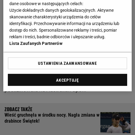
"W tenisie są równi i równiejsi"
dane osobowe w następujących celach:
Użycie dokładnych danych geolokalizacyjnych. Aktywne
skanowanie charakterystyki urządzenia do celów
Co za start Rybakiny! Nie minęła godzina, a już było
identyfikacji. Przechowywanie informacji na urządzeniu lub
po sprawie
dostęp do nich. Spersonalizowane reklamy i treści, pomiar
reklam i treści, badnie odbiorców i ulepszanie usług.
Lista Zaufanych Partnerów
W półfinale Rybakina stoczyła niezwykle
pasjonujący i zacięty bój z Igą Świątek (2. WTA).
Ostatecznie nasza zawodniczka pokonała ją 7:6(5),
USTAWIENIA ZAAWANSOWANE
6:4. Kazaszka zaprezentowała jednak bardzo
solidną formę, którą jeszcze nieco bardziej
AKCEPTUJĘ
podszlifowała na Australian Open!
Wieść gruchnęła w środku nocy. Nagła zmiana w
drabince Świątek!