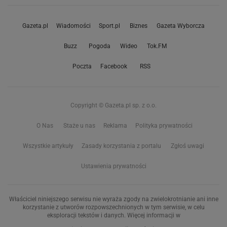
Gazeta.pl
Wiadomości
Sport.pl
Biznes
Gazeta Wyborcza
Buzz
Pogoda
Wideo
Tok.FM
Poczta
Facebook
RSS
Copyright © Gazeta.pl sp. z o.o.
O Nas
Staże u nas
Reklama
Polityka prywatności
Wszystkie artykuły
Zasady korzystania z portalu
Zgłoś uwagi
Ustawienia prywatności
Właściciel niniejszego serwisu nie wyraża zgody na zwielokrotnianie ani inne
korzystanie z utworów rozpowszechnionych w tym serwisie, w celu
eksploracji tekstów i danych. Więcej informacji w