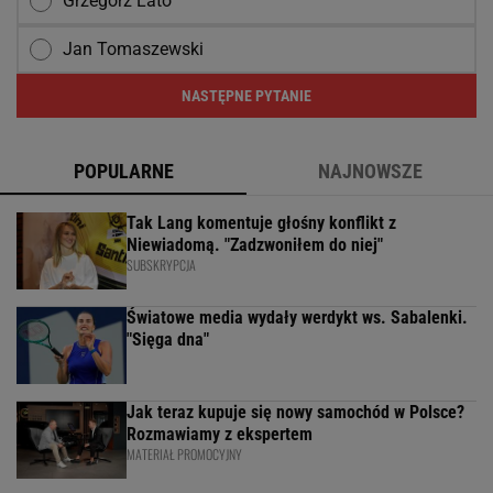
Grzegorz Lato
Jan Tomaszewski
NASTĘPNE PYTANIE
POPULARNE
NAJNOWSZE
Tak Lang komentuje głośny konflikt z
Niewiadomą. "Zadzwoniłem do niej"
SUBSKRYPCJA
Światowe media wydały werdykt ws. Sabalenki.
"Sięga dna"
Jak teraz kupuje się nowy samochód w Polsce?
Rozmawiamy z ekspertem
MATERIAŁ PROMOCYJNY