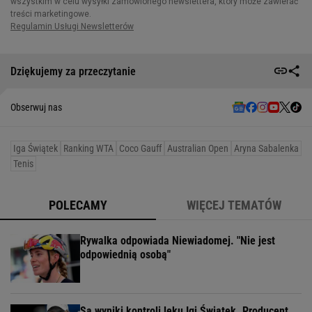
Dziękujemy za przeczytanie
Obserwuj nas
Iga Świątek
Ranking WTA
Coco Gauff
Australian Open
Aryna Sabalenka
Tenis
POLECAMY
WIĘCEJ TEMATÓW
Rywalka odpowiada Niewiadomej. "Nie jest
odpowiednią osobą"
Są wyniki kontroli leku Igi Świątek. Producent