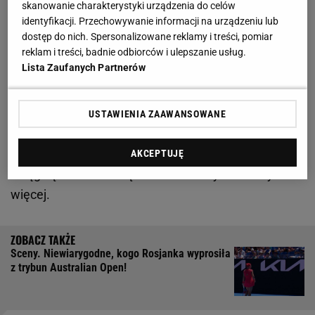
skanowanie charakterystyki urządzenia do celów
identyfikacji. Przechowywanie informacji na urządzeniu lub
Iga Świątek gra dalej w Australian Open.
dostęp do nich. Spersonalizowane reklamy i treści, pomiar
reklam i treści, badnie odbiorców i ulepszanie usług.
Wyprzedza Arynę Sabalenkę
Lista Zaufanych Partnerów
Dzięki temu 23-latka jest bardzo blisko utrzymania
dorobku w rankingu WTA. W poprzednim roku w
USTAWIENIA ZAAWANSOWANE
Melbourne opadła w trzeciej rundzie, zatem kolejne
zwycięstwo pozwoli jej na wyrównanie tamtego
AKCEPTUJĘ
osiągnięcia. Potem będzie można myśleć o czymś
więcej.
Sceny. Niewiarygodne, kogo Rosjanka wyprosiła
z trybun Australian Open!