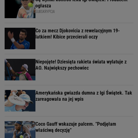
ogłasza
SUBSKRYPCJA
Co za mecz Djokovicia z rewelacyjnym 19-
latkiem! Kibice przecierali oczy
Niepojęte! Dziesiąta rakieta świata wylatuje z
AO. Największy pechowiec
Amerykańska gwiazda dumna z Igi Świątek. Tak
zareagowała na jej wpis
Coco Gauff wskazuje palcem. "Podjęłam
właściwą decyzję"