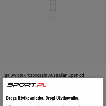
Iga Świątek rozpoczęła Australian Open od
zwycięstwa 6:3, 6:4 nad Kateriną Siniakovą. -
Cóż, to
na pewno nie była łatwa pierwsza runda, więc
cieszę się, że mam już ją za sobą. Katerinę znam z
Droga Użytkowniczko, Drogi Użytkowniku,
debla i nie jest łatwą przeciwniczką. Grała naprawdę