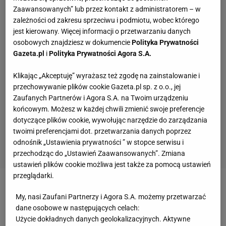
Zaawansowanych” lub przez kontakt z administratorem – w
zależności od zakresu sprzeciwu i podmiotu, wobec którego
jest kierowany. Więcej informacji o przetwarzaniu danych
osobowych znajdziesz w dokumencie
Polityka Prywatności
Gazeta.pl
i
Polityka Prywatności Agora S.A.
Klikając „Akceptuję” wyrażasz też zgodę na zainstalowanie i
przechowywanie plików cookie Gazeta.pl sp. z o.o., jej
Zaufanych Partnerów i Agora S.A. na Twoim urządzeniu
końcowym. Możesz w każdej chwili zmienić swoje preferencje
dotyczące plików cookie, wywołując narzędzie do zarządzania
twoimi preferencjami dot. przetwarzania danych poprzez
odnośnik „Ustawienia prywatności ” w stopce serwisu i
przechodząc do „Ustawień Zaawansowanych”. Zmiana
ustawień plików cookie możliwa jest także za pomocą ustawień
przeglądarki.
Zobacz wideo
Grabara wybrany czwartym
My, nasi Zaufani Partnerzy i Agora S.A. możemy przetwarzać
najlepszym bramkarzem Bundesligi! „Moim zdaniem
dane osobowe w następujących celach:
Użycie dokładnych danych geolokalizacyjnych. Aktywne
odejdzie do Premier League"