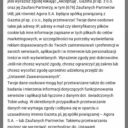
jeśli wyrazisz zgodę klikając „Akceptuję”, Gazeta.pl sp. z o.o.
dobrze i musiałam być bardziej proaktywna. Ale na
oraz jej Zaufani Partnerzy, w tym [
676
] Zaufanych Partnerów
koniec drugiego seta byłam naprawdę szczęśliwa -
IAB, jak również Agora S.A. będąca spółką powiązaną z
Gazeta.pl sp. z o.o., będą przetwarzać Twoje dane osobowe
powiedziała tuż po meczu Polka
.
takie jak adresy IP, adresy e-mail czy identyfikatory plików
cookie lub inne informacje zapisane w tych plikach do celów
marketingowych, w szczególności na potrzeby wyświetlania
reklam dopasowanych do Twoich zainteresowań i preferencji w
swoich serwisach, aplikacjach i w Internecie lub personalizacji
treści w nich wyświetlanych. Wyrażenie zgody jest dobrowolne.
Jeśli nie chcesz wyrazić zgody, chcesz ograniczyć jej zakres lub
chcesz wycofać zgodę uprzednio udzieloną przejdź do
„Ustawień Zaawansowanych”.
Twoje dane osobowe mogą być przetwarzane także do celów
badania i mierzenia informacji dotyczących funkcjonowania
serwisów i aplikacji lub łączone z danymi dot. świadczonych
Tobie usług. W określonych przypadkach przetwarzanie
danych nie wymaga zgody i odbywa się w oparciu o
uzasadniony interes Gazeta.pl, jej spółki powiązanej – Agora
S.A. – lub Zaufanych Partnerów. Takiemu przetwarzaniu
możesz się sprzeciwić, przechodząc do „Ustawień