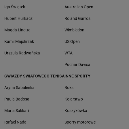
Iga Świątek
Australian Open
Hubert Hurkacz
Roland Garros
Magda Linette
Wimbledon
Kamil Majchrzak
US Open
Urszula Radwańska
WTA
Puchar Davisa
GWIAZDY ŚWIATOWEGO TENISA
INNE SPORTY
Aryna Sabalenka
Boks
Paula Badosa
Kolarstwo
Maria Sakkari
Koszykówka
Rafael Nadal
Sporty motorowe