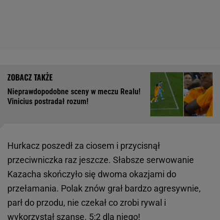
Nieprawdopodobne sceny w meczu Realu!
Vinicius postradał rozum!
Hurkacz poszedł za ciosem i przycisnął
przeciwniczka raz jeszcze. Słabsze serwowanie
Kazacha skończyło się dwoma okazjami do
przełamania. Polak znów grał bardzo agresywnie,
parł do przodu, nie czekał co zrobi rywal i
wykorzystał szansę. 5:2 dla niego!