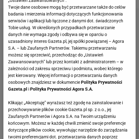
„Ustawień Zaawansowanych”.
Twoje dane osobowe mogą być przetwarzane także do celów
badania i mierzenia informacji dotyczących funkcjonowania
serwisów i aplikacji lub łączone z danymi dot. świadczonych
Tobie usług. W określonych przypadkach przetwarzanie
danych nie wymaga zgody i odbywa się w oparciu o
uzasadniony interes Gazeta.pl, jej spółki powiązanej – Agora
S.A. – lub Zaufanych Partnerów. Takiemu przetwarzaniu
możesz się sprzeciwić, przechodząc do „Ustawień
Zaawansowanych” lub przez kontakt z administratorem – w
zależności od zakresu sprzeciwu i podmiotu, wobec którego
jest kierowany. Więcej informacji o przetwarzaniu danych
osobowych znajdziesz w dokumencie
Polityka Prywatności
Gazeta.pl
i
Polityka Prywatności Agora S.A.
Klikając „Akceptuję” wyrażasz też zgodę na zainstalowanie i
przechowywanie plików cookie Gazeta.pl sp. z o.o., jej
Zaufanych Partnerów i Agora S.A. na Twoim urządzeniu
końcowym. Możesz w każdej chwili zmienić swoje preferencje
dotyczące plików cookie, wywołując narzędzie do zarządzania
twoimi preferencjami dot. przetwarzania danych poprzez