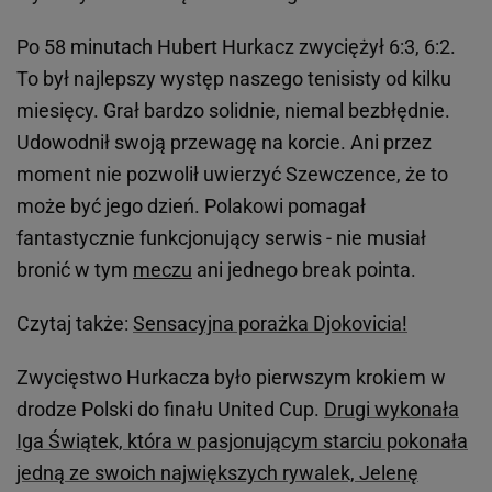
Po 58 minutach Hubert Hurkacz zwyciężył 6:3, 6:2.
To był najlepszy występ naszego tenisisty od kilku
miesięcy. Grał bardzo solidnie, niemal bezbłędnie.
Udowodnił swoją przewagę na korcie. Ani przez
moment nie pozwolił uwierzyć Szewczence, że to
może być jego dzień. Polakowi pomagał
fantastycznie funkcjonujący serwis - nie musiał
bronić w tym
meczu
ani jednego break pointa.
Czytaj także:
Sensacyjna porażka Djokovicia!
Zwycięstwo Hurkacza było pierwszym krokiem w
drodze Polski do finału United Cup.
Drugi wykonała
Iga Świątek, która w pasjonującym starciu pokonała
jedną ze swoich największych rywalek, Jelenę