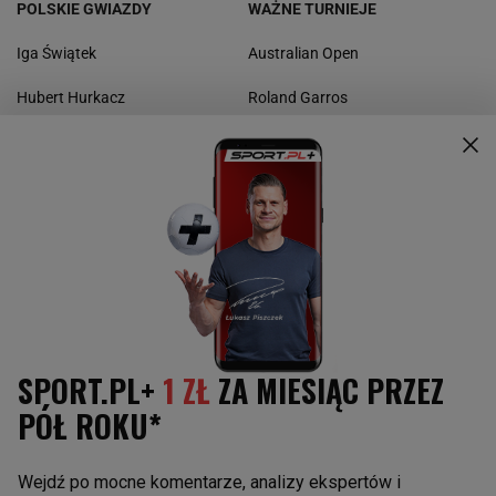
POLSKIE GWIAZDY
WAŻNE TURNIEJE
Iga Świątek
Australian Open
Hubert Hurkacz
Roland Garros
Magda Linette
Wimbledon
Kamil Majchrzak
US Open
Urszula Radwańska
Masters
Puchar Davisa
GWIAZDY ŚWIATOWEGO TENISA
INNE SPORTY
Aryna Sabalenka
Boks
Paula Badosa
Kolarstwo
Maria Sakkari
Koszykówka