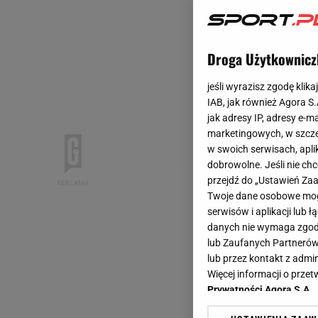
Droga Użytkownicz
jeśli wyrazisz zgodę klika
IAB, jak również Agora S
jak adresy IP, adresy e-m
marketingowych, w szcze
w swoich serwisach, aplik
dobrowolne. Jeśli nie ch
przejdź do „Ustawień Z
Twoje dane osobowe mogą
serwisów i aplikacji lub
danych nie wymaga zgody 
lub Zaufanych Partnerów
lub przez kontakt z admi
Więcej informacji o prz
Prywatności Agora S.A.