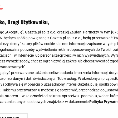
ko, Drogi Użytkowniku,
jąc „Akceptuję”, Gazeta.pl sp. z o.o. oraz jej Zaufani Partnerzy, w tym [
67
.A. będąca spółką powiązaną z Gazeta.pl sp. z o.o., będą przetwarzać T
ail czy identyfikatory plików cookie lub inne informacje zapisane w tych p
gólności na potrzeby wyświetlania reklam dopasowanych do Twoich zain
acjach i w Internecie lub personalizacji treści w nich wyświetlanych. Wyr
cesz wyrazić zgody, chcesz ograniczyć jej zakres lub chcesz wycofać zgo
aawansowanych”.
 być przetwarzane także do celów badania i mierzenia informacji dot
 łączone z danymi dot. świadczonych Tobie usług. W określonych przypad
i odbywa się w oparciu o uzasadniony interes Gazeta.pl, jej spółki powi
. Takiemu przetwarzaniu możesz się sprzeciwić, przechodząc do „Ust
nistratorem – w zależności od zakresu sprzeciwu i podmiotu, wobec które
etwarzaniu danych osobowych znajdziesz w dokumencie
Polityka Prywatn