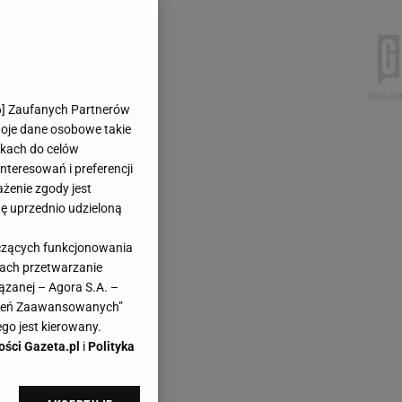
6
] Zaufanych Partnerów
woje dane osobowe takie
likach do celów
teresowań i preferencji
ażenie zgody jest
dę uprzednio udzieloną
yczących funkcjonowania
kach przetwarzanie
ązanej – Agora S.A. –
awień Zaawansowanych”
go jest kierowany.
ości Gazeta.pl
i
Polityka