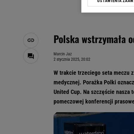
USTAWIENIA ZAA
Klikając „Akceptuję” wyra
Zaufanych Partnerów i A
dotyczące plików cookie,
odnośnik „Ustawienia pr
plików cookie możliwa je
Polska wstrzymała od
My, nasi Zaufani Partne
Użycie dokładnych danych
Przechowywanie informacji
Marcin Jaz
2 stycznia 2025, 20:02
badnie odbiorców i uleps
W trakcie trzeciego seta meczu z
medycznej. Porażka Polki oznacza
United Cup. Na szczęście nasza t
pomeczowej konferencji prasowej 