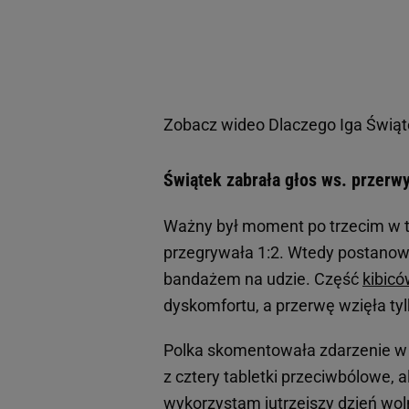
Zobacz wideo
Dlaczego Iga Świąte
Świątek zabrała głos ws. przerw
Ważny był moment po trzecim w tr
przegrywała 1:2. Wtedy postanow
bandażem na udzie. Część
kibic
dyskomfortu, a przerwę wzięła tyl
Polka skomentowała zdarzenie w 
z cztery tabletki przeciwbólowe, 
wykorzystam jutrzejszy dzień wol