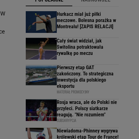
. W
Hurkacz miał już piłki
meczowe. Bolesna porażka w
Montrealu! [ZAPIS RELACJI]
ce
Cały świat widział, jak
Switolina potraktowała
rywalkę po meczu
Pierwszy etap GAT
zakończony. To strategiczna
inwestycja dla polskiego
eksportu
MATERIAŁ PROMOCYJNY
Rosja wraca, ale do Polski nie
przyleci. Polscy siatkarze
reagują. "Nie rozumiem"
SUBSKRYPCJA
Niewiadoma-Phinney wygrywa
królewski etap Tour de France!