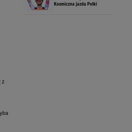
Kosmiczna jazda Polki
y
z
hyba