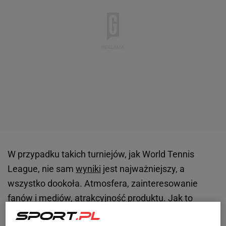
W przypadku takich turniejów, jak World Tennis
League, nie sam
wyniki
jest najważniejszy, a
wszystko dookoła. Atmosfera, zainteresowanie
fanów i mediów, atrakcyjność produktu. Jak to
wypada w Abu Zabi? Trudno pozbyć się wrażenia, że