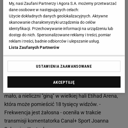
pory tłumów na trybuny. Najlepszy dowód to
My, nasi Zaufani Partnerzy i Agora S.A. możemy przetwarzać
wypowiedź Jasmine Paolini, która komentując
dane osobowe w następujących celach:
Użycie dokładnych danych geolokalizacyjnych. Aktywne
zachowanie Nicka Kyrgiosa, który często udziela rad
skanowanie charakterystyki urządzenia do celów
swoim kolegom, stojąc poza linią boczną,
identyfikacji. Przechowywanie informacji na urządzeniu lub
powiedziała: "To bardzo miłe, ale czasem mówi zbyt
dostęp do nich. Spersonalizowane reklamy i treści, pomiar
reklam i treści, badnie odbiorców i ulepszanie usług.
głośno i rywale mogą to usłyszeć."
Lista Zaufanych Partnerów
Pustki na trybunach
USTAWIENIA ZAAWANSOWANE
Przy głośno reagujących kibicach na trybunach do
podobnych sytuacji nie mogłoby dojść. Ale tych
AKCEPTUJĘ
kibiców właśnie brakuje. Jest ich zdecydowanie za
mało, a nieliczni "giną" w wielkiej hali Etihad Arena,
która może pomieścić 18 tysięcy widzów. -
Frekwencja jest żałosna - oceniła w trakcie
transmisji komentatorka Canal+ Sport Joanna