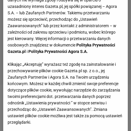
uzasadniony interes Gazeta.pl, jej spółki powiązanej – Agora
S.A. – lub Zaufanych Partnerów. Takiemu przetwarzaniu
możesz się sprzeciwić, przechodząc do „Ustawień
Zaawansowanych” lub przez kontakt z administratorem – w
zależności od zakresu sprzeciwu i podmiotu, wobec którego
jest kierowany. Więcej informacji o przetwarzaniu danych
osobowych znajdziesz w dokumencie
Polityka Prywatności
Gazeta.pl
i
Polityka Prywatności Agora S.A.
Klikając „Akceptuję” wyrażasz też zgodę na zainstalowanie i
przechowywanie plików cookie Gazeta.pl sp. z o.o., jej
Zaufanych Partnerów i Agora S.A. na Twoim urządzeniu
końcowym. Możesz w każdej chwili zmienić swoje preferencje
dotyczące plików cookie, wywołując narzędzie do zarządzania
twoimi preferencjami dot. przetwarzania danych poprzez
Zobacz wideo
Dlaczego Iga Świątek nie mogła grać?
odnośnik „Ustawienia prywatności ” w stopce serwisu i
"W tenisie są równi i równiejsi"
przechodząc do „Ustawień Zaawansowanych”. Zmiana
ustawień plików cookie możliwa jest także za pomocą ustawień
przeglądarki.
Trwające od czwartku zawody nie przyciągają do tej