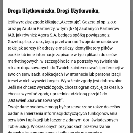
mogło być lepiej.
Droga Użytkowniczko, Drogi Użytkowniku,
jeśli wyrazisz zgodę klikając „Akceptuję”, Gazeta.pl sp. z o.o.
oraz jej Zaufani Partnerzy, w tym [
676
] Zaufanych Partnerów
IAB, jak również Agora S.A. będąca spółką powiązaną z
Gazeta.pl sp. z o.o., będą przetwarzać Twoje dane osobowe
takie jak adresy IP, adresy e-mail czy identyfikatory plików
cookie lub inne informacje zapisane w tych plikach do celów
marketingowych, w szczególności na potrzeby wyświetlania
reklam dopasowanych do Twoich zainteresowań i preferencji w
swoich serwisach, aplikacjach i w Internecie lub personalizacji
treści w nich wyświetlanych. Wyrażenie zgody jest dobrowolne.
Jeśli nie chcesz wyrazić zgody, chcesz ograniczyć jej zakres lub
chcesz wycofać zgodę uprzednio udzieloną przejdź do
„Ustawień Zaawansowanych”.
Twoje dane osobowe mogą być przetwarzane także do celów
badania i mierzenia informacji dotyczących funkcjonowania
serwisów i aplikacji lub łączone z danymi dot. świadczonych
Tobie usług. W określonych przypadkach przetwarzanie
danych nie wymaga zgody i odbywa się w oparciu o