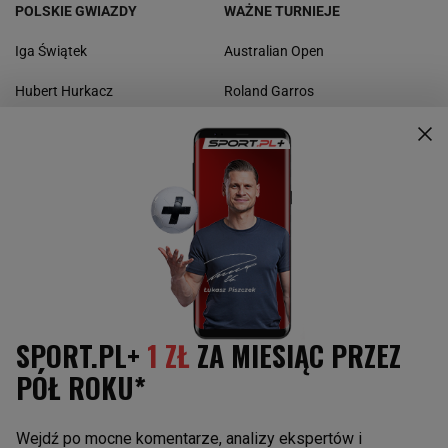
POLSKIE GWIAZDY
WAŻNE TURNIEJE
Iga Świątek
Australian Open
Hubert Hurkacz
Roland Garros
Magda Linette
Wimbledon
Kamil Majchrzak
US Open
Urszula Radwańska
Masters
Puchar Davisa
GWIAZDY ŚWIATOWEGO TENISA
INNE SPORTY
Aryna Sabalenka
Boks
Paula Badosa
Kolarstwo
Maria Sakkari
Koszykówka