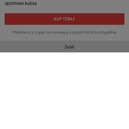
Rafael Nadal
Sporty motorowe
Daniił Miedwiediew
Skoki narciarskie
Novak Djoković
Piłka nożna
Sporty walki
Żużel
Siatkówka
Piłka ręczna
SOCIAL MEDIA
Facebook
Twitter
Instagram
Twitch