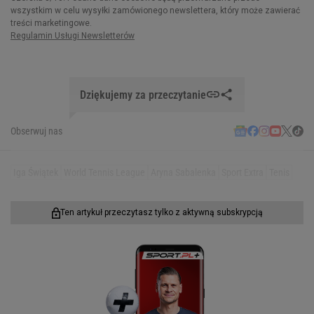
Dziękujemy za przeczytanie
Obserwuj nas
Iga Świątek
World Tennis League
Aryna Sabalenka
Sport Extra
Tenis