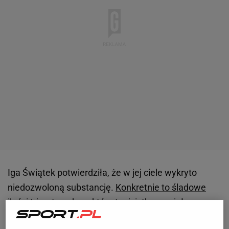
Iga Świątek potwierdziła, że w jej ciele wykryto
niedozwoloną substancję.
Konkretnie to śladowe
ilości trimetazydyny, którą tenisistka przyjęła
nieświadomie
. Wiceliderka światowego rankingu