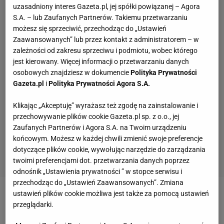
uzasadniony interes Gazeta.pl, jej spółki powiązanej – Agora
S.A. – lub Zaufanych Partnerów. Takiemu przetwarzaniu
możesz się sprzeciwić, przechodząc do „Ustawień
Zaawansowanych” lub przez kontakt z administratorem – w
zależności od zakresu sprzeciwu i podmiotu, wobec którego
jest kierowany. Więcej informacji o przetwarzaniu danych
osobowych znajdziesz w dokumencie
Polityka Prywatności
Gazeta.pl
i
Polityka Prywatności Agora S.A.
Klikając „Akceptuję” wyrażasz też zgodę na zainstalowanie i
przechowywanie plików cookie Gazeta.pl sp. z o.o., jej
Zaufanych Partnerów i Agora S.A. na Twoim urządzeniu
końcowym. Możesz w każdej chwili zmienić swoje preferencje
dotyczące plików cookie, wywołując narzędzie do zarządzania
twoimi preferencjami dot. przetwarzania danych poprzez
odnośnik „Ustawienia prywatności ” w stopce serwisu i
przechodząc do „Ustawień Zaawansowanych”. Zmiana
ustawień plików cookie możliwa jest także za pomocą ustawień
Zobacz wideo
Karol Butryn podsumowuje pierwszą
przeglądarki.
rundę zasadniczą PlusLigi: Nasz cel udało się