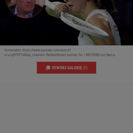
Screenshot: https://www.youtube.com/watch?
v=u1qf9TlFTl4&ab_channel=TheWallStreetJournal, fot. i REUTERS/Jon Nazca
OTWÓRZ GALERIĘ
(3)