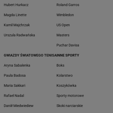
Hubert Hurkacz
Roland Garros
Magda Linette
Wimbledon
Kamil Majchrzak
US Open
Urszula Radwańska
Masters
Puchar Davisa
GWIAZDY ŚWIATOWEGO TENISA
INNE SPORTY
Aryna Sabalenka
Boks
Paula Badosa
Kolarstwo
Maria Sakkari
Koszykówka
Rafael Nadal
Sporty motorowe
Daniił Miedwiediew
Skoki narciarskie