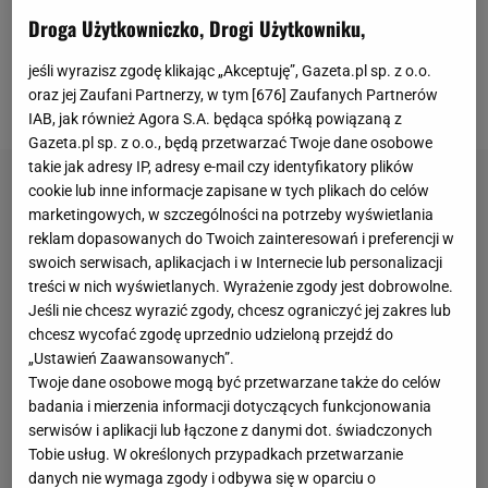
udowodniła, że zakazana substancja znajdowała się
Droga Użytkowniczko, Drogi Użytkowniku,
w melatoninie, której partia została
zanieczyszczona. W związku z tym
Polka
otrzymała
jeśli wyrazisz zgodę klikając „Akceptuję”, Gazeta.pl sp. z o.o.
oraz jej Zaufani Partnerzy, w tym [
676
] Zaufanych Partnerów
symboliczną, miesięczną karę zawieszenia.
IAB, jak również Agora S.A. będąca spółką powiązaną z
Gazeta.pl sp. z o.o., będą przetwarzać Twoje dane osobowe
takie jak adresy IP, adresy e-mail czy identyfikatory plików
cookie lub inne informacje zapisane w tych plikach do celów
marketingowych, w szczególności na potrzeby wyświetlania
reklam dopasowanych do Twoich zainteresowań i preferencji w
swoich serwisach, aplikacjach i w Internecie lub personalizacji
treści w nich wyświetlanych. Wyrażenie zgody jest dobrowolne.
Jeśli nie chcesz wyrazić zgody, chcesz ograniczyć jej zakres lub
chcesz wycofać zgodę uprzednio udzieloną przejdź do
„Ustawień Zaawansowanych”.
Twoje dane osobowe mogą być przetwarzane także do celów
badania i mierzenia informacji dotyczących funkcjonowania
serwisów i aplikacji lub łączone z danymi dot. świadczonych
Tobie usług. W określonych przypadkach przetwarzanie
danych nie wymaga zgody i odbywa się w oparciu o