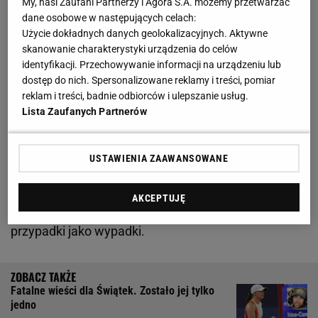
My, nasi Zaufani Partnerzy i Agora S.A. możemy przetwarzać
zrealizować w postaci AL-KO Superpucharu Polski
dane osobowe w następujących celach:
Użycie dokładnych danych geolokalizacyjnych. Aktywne
Zaczął pisać o przypadku Igi Świątek. Nagle pojawił
skanowanie charakterystyki urządzenia do celów
identyfikacji. Przechowywanie informacji na urządzeniu lub
się Lance Armstrong
dostęp do nich. Spersonalizowane reklamy i treści, pomiar
reklam i treści, badnie odbiorców i ulepszanie usług.
Znany amerykański ekspert Jon Wertheim
Lista Zaufanych Partnerów
odpowiadał na pytania fanów w swojej kolumnie
"Tennis Mailbag" w "Sports Illustrated". Dobrze
USTAWIENIA ZAAWANSOWANE
poinformowany dziennikarz został zapytany, jak
tenisiści po wykryciu dopingu, tak jak w przypadku
AKCEPTUJĘ
Igi Świątek i Jannika Sinnera, przedstawiają swoje
przypadki jako wypadki.
Fatalne wieści dla Świątek. Zostało jej tylko
jedno