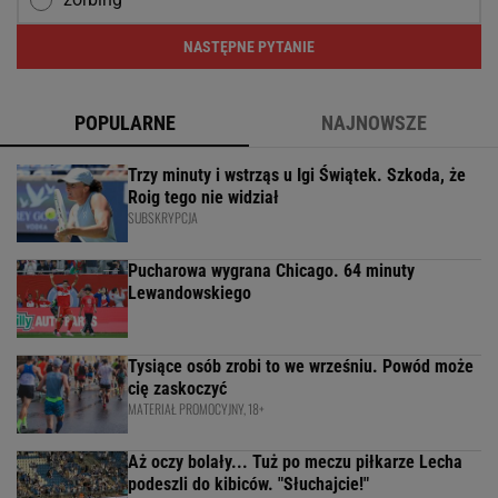
NASTĘPNE PYTANIE
POPULARNE
NAJNOWSZE
Trzy minuty i wstrząs u Igi Świątek. Szkoda, że
Roig tego nie widział
SUBSKRYPCJA
Pucharowa wygrana Chicago. 64 minuty
Lewandowskiego
Tysiące osób zrobi to we wrześniu. Powód może
cię zaskoczyć
MATERIAŁ PROMOCYJNY, 18+
Aż oczy bolały... Tuż po meczu piłkarze Lecha
podeszli do kibiców. "Słuchajcie!"