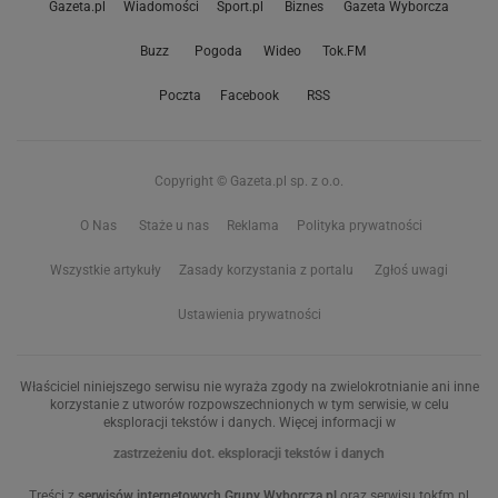
Gazeta.pl
Wiadomości
Sport.pl
Biznes
Gazeta Wyborcza
Buzz
Pogoda
Wideo
Tok.FM
Poczta
Facebook
RSS
Copyright © Gazeta.pl sp. z o.o.
O Nas
Staże u nas
Reklama
Polityka prywatności
Wszystkie artykuły
Zasady korzystania z portalu
Zgłoś uwagi
Ustawienia prywatności
Właściciel niniejszego serwisu nie wyraża zgody na zwielokrotnianie ani inne
korzystanie z utworów rozpowszechnionych w tym serwisie, w celu
eksploracji tekstów i danych. Więcej informacji w
zastrzeżeniu dot. eksploracji tekstów i danych
Treści z
serwisów internetowych Grupy Wyborcza.pl
oraz serwisu tokfm.pl