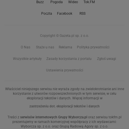
Buzz
Pogoda
Wideo
Tok.FM
Poczta
Facebook
RSS
Copyright © Gazeta.pl sp. z o.o.
O Nas
Staże u nas
Reklama
Polityka prywatności
Wszystkie artykuły
Zasady korzystania z portalu
Zgłoś uwagi
Ustawienia prywatności
Właściciel niniejszego serwisu nie wyraża zgody na zwielokrotnianie ani inne
korzystanie z utworów rozpowszechnionych w tym serwisie, w celu
eksploracji tekstów i danych. Więcej informacji w
zastrzeżeniu dot. eksploracji tekstów i danych
Treści z
serwisów internetowych Grupy Wyborcza.pl
oraz serwisu tokfm.pl
prezentujemy w ramach komercyjnej współpracy z ich wydawcami:
Wyborcza sp. z o.o. oraz Grupą Radiową Agory sp. z o.o.