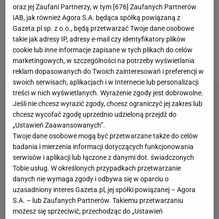
Roland Garros i Wimbledon, mogę powiedzieć, że
oraz jej Zaufani Partnerzy, w tym [
676
] Zaufanych Partnerów
IAB, jak również Agora S.A. będąca spółką powiązaną z
jest to mój największy sukces w karierze - mówił
Gazeta.pl sp. z o.o., będą przetwarzać Twoje dane osobowe
Novak Djoković tuż po zdobyciu złotego medalu
takie jak adresy IP, adresy e-mail czy identyfikatory plików
igrzysk olimpijskich - najcenniejszej nagrody, jakiej
cookie lub inne informacje zapisane w tych plikach do celów
marketingowych, w szczególności na potrzeby wyświetlania
brakowało w jego dorobku.
reklam dopasowanych do Twoich zainteresowań i preferencji w
swoich serwisach, aplikacjach i w Internecie lub personalizacji
treści w nich wyświetlanych. Wyrażenie zgody jest dobrowolne.
Jeśli nie chcesz wyrazić zgody, chcesz ograniczyć jej zakres lub
chcesz wycofać zgodę uprzednio udzieloną przejdź do
„Ustawień Zaawansowanych”.
Twoje dane osobowe mogą być przetwarzane także do celów
badania i mierzenia informacji dotyczących funkcjonowania
serwisów i aplikacji lub łączone z danymi dot. świadczonych
Tobie usług. W określonych przypadkach przetwarzanie
danych nie wymaga zgody i odbywa się w oparciu o
uzasadniony interes Gazeta.pl, jej spółki powiązanej – Agora
S.A. – lub Zaufanych Partnerów. Takiemu przetwarzaniu
możesz się sprzeciwić, przechodząc do „Ustawień