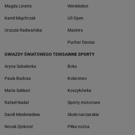
Magda Linette
Wimbledon
Kamil Majchrzak
US Open
Urszula Radwańska
Masters
Puchar Davisa
GWIAZDY ŚWIATOWEGO TENISA
INNE SPORTY
Aryna Sabalenka
Boks
Paula Badosa
Kolarstwo
Maria Sakkari
Koszykówka
Rafael Nadal
Sporty motorowe
Daniił Miedwiediew
Skoki narciarskie
Novak Djoković
Piłka nożna