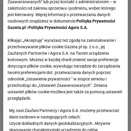
Zaawansowanych” lub przez kontakt z administratorem – w
zależności od zakresu sprzeciwu i podmiotu, wobec którego
jest kierowany. Więcej informacji o przetwarzaniu danych
osobowych znajdziesz w dokumencie
Polityka Prywatności
Gazeta.pl
i
Polityka Prywatności Agora S.A.
Klikając „Akceptuję” wyrażasz też zgodę na zainstalowanie i
przechowywanie plików cookie Gazeta.pl sp. z o.o., jej
Zaufanych Partnerów i Agora S.A. na Twoim urządzeniu
końcowym. Możesz w każdej chwili zmienić swoje preferencje
dotyczące plików cookie, wywołując narzędzie do zarządzania
twoimi preferencjami dot. przetwarzania danych poprzez
odnośnik „Ustawienia prywatności ” w stopce serwisu i
przechodząc do „Ustawień Zaawansowanych”. Zmiana
ustawień plików cookie możliwa jest także za pomocą ustawień
przeglądarki.
My, nasi Zaufani Partnerzy i Agora S.A. możemy przetwarzać
dane osobowe w następujących celach:
Użycie dokładnych danych geolokalizacyjnych. Aktywne
Zobacz wideo
Iga Świątek jak Novak Djoković? "Nie
skanowanie charakterystyki urządzenia do celów