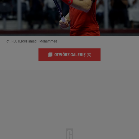
Fot. REUTERS/Hamad I Mohammed
OTWÓRZ GALERIĘ
(3)