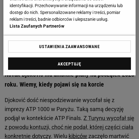
dopuszcza myśli o porażce"
identyfikacji. Przechowywanie informacji na urządzeniu lub
dostęp do nich. Spersonalizowane reklamy i treści, pomiar
reklam i treści, badnie odbiorców i ulepszanie usług.
To był zdecydowanie jego największy sukces w
Lista Zaufanych Partnerów
karierze, ale i w 2024 roku. Innych bowiem nie
odniósł. Nie udało mu się wygrać kolejnego turnieju
USTAWIENIA ZAAWANSOWANE
wielkoszlemowego, czy jakiejkolwiek innej imprezy.
Dodatkowo przedwcześnie zakończył sezon.
AKCEPTUJĘ
Novak Djoković ma ambitne plany na początek 2025
roku. Wiemy, kiedy pojawi się na korcie
Djoković dość niespodziewanie wycofał się z
imprezy ATP 1000 w Paryżu. Taką samą decyzję
podjął w kontekście ATP Finals.
Z Turynu wycofał się
z powodu kontuzji, choć nie podał, której części ciała
konkretnie dotyczy
. Wielu
kibiców
zaczęło martwić