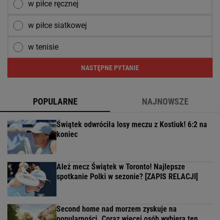
w piłce ręcznej
w piłce siatkowej
w tenisie
NASTĘPNE PYTANIE
POPULARNE
NAJNOWSZE
Świątek odwróciła losy meczu z Kostiuk! 6:2 na
koniec
Ależ mecz Świątek w Toronto! Najlepsze
spotkanie Polki w sezonie? [ZAPIS RELACJI]
Second home nad morzem zyskuje na
popularności. Coraz więcej osób wybiera ten