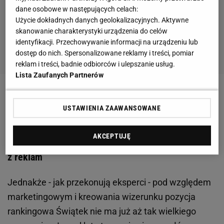
dane osobowe w następujących celach:
Użycie dokładnych danych geolokalizacyjnych. Aktywne
skanowanie charakterystyki urządzenia do celów
identyfikacji. Przechowywanie informacji na urządzeniu lub
dostęp do nich. Spersonalizowane reklamy i treści, pomiar
reklam i treści, badnie odbiorców i ulepszanie usług.
Lista Zaufanych Partnerów
Zobacz wideo
Kulesza o odmładzaniu kadry i meczu
USTAWIENIA ZAAWANSOWANE
z Portugalią
AKCEPTUJĘ
Świątek przebiła Lewandowskiego. Bajeczne sumy
z reklam
Jednakże - jak przekonują eksperci - pod względem
marketingowym i kreowania wizerunku pozycja
rankingowa Świątek nie ma już aż tak wielkiego