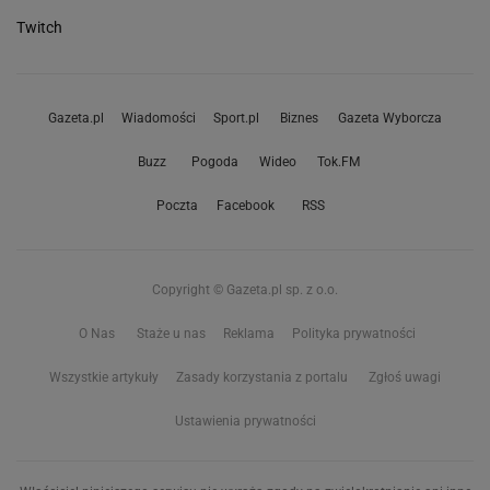
Twitch
Gazeta.pl
Wiadomości
Sport.pl
Biznes
Gazeta Wyborcza
Buzz
Pogoda
Wideo
Tok.FM
Poczta
Facebook
RSS
Copyright © Gazeta.pl sp. z o.o.
O Nas
Staże u nas
Reklama
Polityka prywatności
Wszystkie artykuły
Zasady korzystania z portalu
Zgłoś uwagi
Ustawienia prywatności