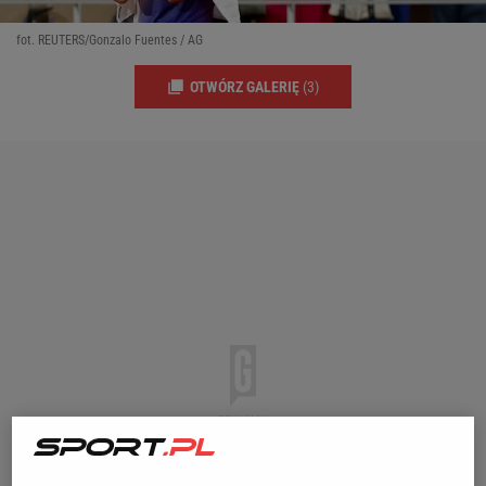
fot. REUTERS/Gonzalo Fuentes / AG
OTWÓRZ GALERIĘ
(3)