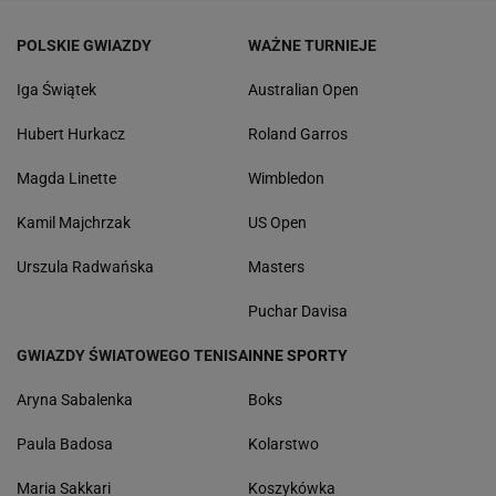
POLSKIE GWIAZDY
WAŻNE TURNIEJE
Iga Świątek
Australian Open
Hubert Hurkacz
Roland Garros
Magda Linette
Wimbledon
Kamil Majchrzak
US Open
Urszula Radwańska
Masters
Puchar Davisa
GWIAZDY ŚWIATOWEGO TENISA
INNE SPORTY
Aryna Sabalenka
Boks
Paula Badosa
Kolarstwo
Maria Sakkari
Koszykówka