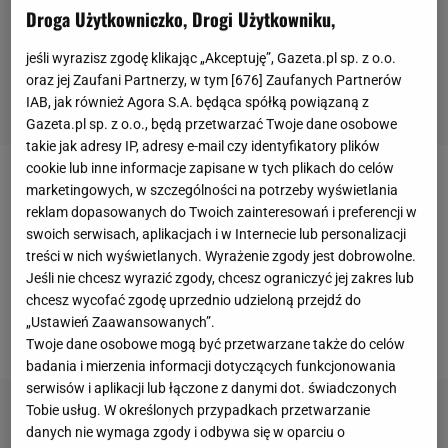
Droga Użytkowniczko, Drogi Użytkowniku,
jeśli wyrazisz zgodę klikając „Akceptuję”, Gazeta.pl sp. z o.o.
oraz jej Zaufani Partnerzy, w tym [
676
] Zaufanych Partnerów
IAB, jak również Agora S.A. będąca spółką powiązaną z
Gazeta.pl sp. z o.o., będą przetwarzać Twoje dane osobowe
takie jak adresy IP, adresy e-mail czy identyfikatory plików
cookie lub inne informacje zapisane w tych plikach do celów
Ostatnie tygodnie nie były zbyt udane dla Igi
marketingowych, w szczególności na potrzeby wyświetlania
reklam dopasowanych do Twoich zainteresowań i preferencji w
Świątek.
Polska
tenisistka po rozczarowującym
US
swoich serwisach, aplikacjach i w Internecie lub personalizacji
Open
usunęła się w cień, nie grała w istotnych
treści w nich wyświetlanych. Wyrażenie zgody jest dobrowolne.
turniejach i postanowiła zmienić trenera. Przez brak
Jeśli nie chcesz wyrazić zgody, chcesz ograniczyć jej zakres lub
chcesz wycofać zgodę uprzednio udzieloną przejdź do
gry spadła na drugie miejsce w rankingu
WTA
, a
„Ustawień Zaawansowanych”.
niezbyt dobrze poszło jej także w WTA Finals.
Twoje dane osobowe mogą być przetwarzane także do celów
badania i mierzenia informacji dotyczących funkcjonowania
serwisów i aplikacji lub łączone z danymi dot. świadczonych
Tobie usług. W określonych przypadkach przetwarzanie
danych nie wymaga zgody i odbywa się w oparciu o