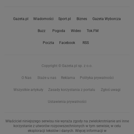
Gazeta.pl
Wiadomości
Sport.pl
Biznes
Gazeta Wyborcza
Buzz
Pogoda
Wideo
Tok.FM
Poczta
Facebook
RSS
Copyright © Gazeta.pl sp. z o.o.
O Nas
Staże u nas
Reklama
Polityka prywatności
Wszystkie artykuły
Zasady korzystania z portalu
Zgłoś uwagi
Ustawienia prywatności
Właściciel niniejszego serwisu nie wyraża zgody na zwielokrotnianie ani inne
korzystanie z utworów rozpowszechnionych w tym serwisie, w celu
eksploracji tekstów i danych. Więcej informacji w