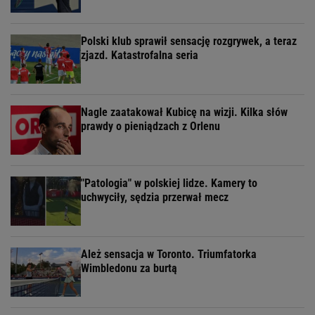
Polski klub sprawił sensację rozgrywek, a teraz
zjazd. Katastrofalna seria
Nagle zaatakował Kubicę na wizji. Kilka słów
prawdy o pieniądzach z Orlenu
"Patologia" w polskiej lidze. Kamery to
uchwyciły, sędzia przerwał mecz
Ależ sensacja w Toronto. Triumfatorka
Wimbledonu za burtą