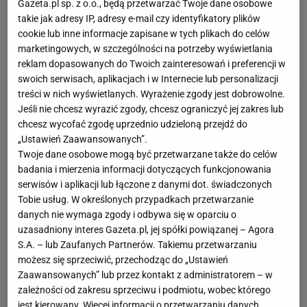
Gazeta.pl sp. z o.o., będą przetwarzać Twoje dane osobowe
WTA zagrała we wrześniu ubiegłego roku, gdy w
takie jak adresy IP, adresy e-mail czy identyfikatory plików
zawodach WTA 250 w Ningbo przegrała 2:6, 1:6 z
cookie lub inne informacje zapisane w tych plikach do celów
marketingowych, w szczególności na potrzeby wyświetlania
Ons Jabeur (41. WTA).
reklam dopasowanych do Twoich zainteresowań i preferencji w
swoich serwisach, aplikacjach i w Internecie lub personalizacji
treści w nich wyświetlanych. Wyrażenie zgody jest dobrowolne.
Jeśli nie chcesz wyrazić zgody, chcesz ograniczyć jej zakres lub
chcesz wycofać zgodę uprzednio udzieloną przejdź do
„Ustawień Zaawansowanych”.
Twoje dane osobowe mogą być przetwarzane także do celów
badania i mierzenia informacji dotyczących funkcjonowania
serwisów i aplikacji lub łączone z danymi dot. świadczonych
Tobie usług. W określonych przypadkach przetwarzanie
danych nie wymaga zgody i odbywa się w oparciu o
uzasadniony interes Gazeta.pl, jej spółki powiązanej – Agora
S.A. – lub Zaufanych Partnerów. Takiemu przetwarzaniu
możesz się sprzeciwić, przechodząc do „Ustawień
Zaawansowanych” lub przez kontakt z administratorem – w
zależności od zakresu sprzeciwu i podmiotu, wobec którego
jest kierowany. Więcej informacji o przetwarzaniu danych