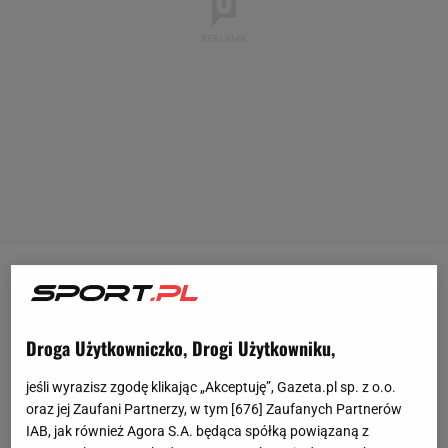
Diana Sznajder
(14. WTA) jeszcze w czasach
juniorskich pokazywała, że może być czołową
Droga Użytkowniczko, Drogi Użytkowniku,
tenisistką świata. W 2020 grała w
finale
juniorskiego
Roland Garros, a w kolejnych latach wygrywała
jeśli wyrazisz zgodę klikając „Akceptuję”, Gazeta.pl sp. z o.o.
Wimbledon (2021), Australian Open (2022) oraz
US
oraz jej Zaufani Partnerzy, w tym [
676
] Zaufanych Partnerów
IAB, jak również Agora S.A. będąca spółką powiązaną z
Open
(2022). W finale pierwszego turnieju z cyklu