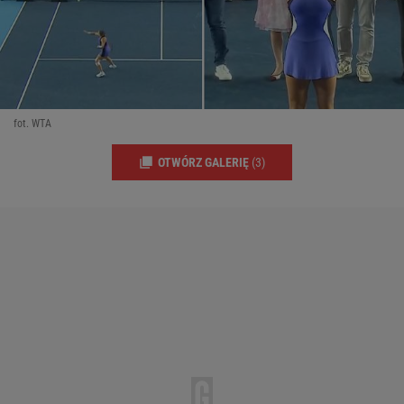
fot. WTA
OTWÓRZ GALERIĘ
(3)