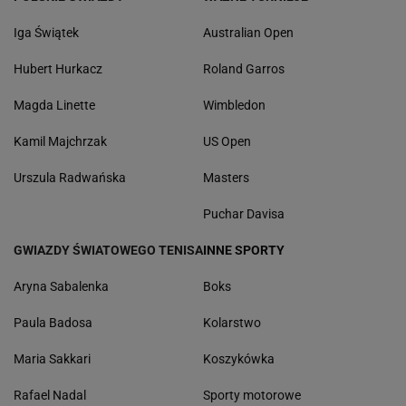
Iga Świątek
Australian Open
Hubert Hurkacz
Roland Garros
Magda Linette
Wimbledon
Kamil Majchrzak
US Open
Urszula Radwańska
Masters
Puchar Davisa
GWIAZDY ŚWIATOWEGO TENISA
INNE SPORTY
Aryna Sabalenka
Boks
Paula Badosa
Kolarstwo
Maria Sakkari
Koszykówka
Rafael Nadal
Sporty motorowe