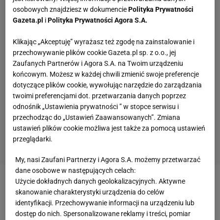
osobowych znajdziesz w dokumencie
Polityka Prywatności
Gazeta.pl
i
Polityka Prywatności Agora S.A.
Klikając „Akceptuję” wyrażasz też zgodę na zainstalowanie i
przechowywanie plików cookie Gazeta.pl sp. z o.o., jej
Zaufanych Partnerów i Agora S.A. na Twoim urządzeniu
końcowym. Możesz w każdej chwili zmienić swoje preferencje
dotyczące plików cookie, wywołując narzędzie do zarządzania
twoimi preferencjami dot. przetwarzania danych poprzez
odnośnik „Ustawienia prywatności ” w stopce serwisu i
przechodząc do „Ustawień Zaawansowanych”. Zmiana
ustawień plików cookie możliwa jest także za pomocą ustawień
przeglądarki.
My, nasi Zaufani Partnerzy i Agora S.A. możemy przetwarzać
dane osobowe w następujących celach:
Użycie dokładnych danych geolokalizacyjnych. Aktywne
Zobacz wideo
Iga Świątek wybrała nowego trenera.
skanowanie charakterystyki urządzenia do celów
"Jestem bardzo podekscytowana"
identyfikacji. Przechowywanie informacji na urządzeniu lub
dostęp do nich. Spersonalizowane reklamy i treści, pomiar