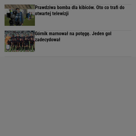
Prawdziwa bomba dla kibiców. Oto co trafi do
otwartej telewizji
Górnik marnował na potęgę. Jeden gol
zadecydował