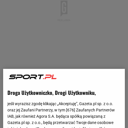
Droga Użytkowniczko, Drogi Użytkowniku,
Serena
Williams
to niekwestionowana legenda
tenisa
. 43-latka ma na koncie 73 singlowe
jeśli wyrazisz zgodę klikając „Akceptuję”, Gazeta.pl sp. z o.o.
zwycięstwa w
turniejach
rangi
WTA
, w tym 23 w
oraz jej Zaufani Partnerzy, w tym [
676
] Zaufanych Partnerów
Wielkim Szlemie. Od dwóch lat pozostaje na
IAB, jak również Agora S.A. będąca spółką powiązaną z
Gazeta.pl sp. z o.o., będą przetwarzać Twoje dane osobowe
sportowej
emeryturze. Niestety ostatnio zmagała