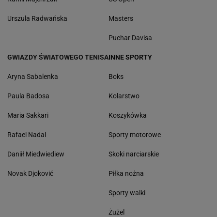
Urszula Radwańska
Masters
Puchar Davisa
GWIAZDY ŚWIATOWEGO TENISA
INNE SPORTY
Aryna Sabalenka
Boks
Paula Badosa
Kolarstwo
Maria Sakkari
Koszykówka
Rafael Nadal
Sporty motorowe
Daniił Miedwiediew
Skoki narciarskie
Novak Djoković
Piłka nożna
Sporty walki
Żużel