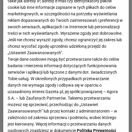
takie jak adresy IP, adresy e-mail czy identyfikatory plików
się z pewną nieprzyjemną dolegliwością. Na jej szyi
cookie lub inne informacje zapisane w tych plikach do celów
pojawiła się torbiel. Okazało się, że w tym wypadku
marketingowych, w szczególności na potrzeby wyświetlania
reklam dopasowanych do Twoich zainteresowań i preferencji w
konieczny był zabieg i Amerykanka trafiła do
swoich serwisach, aplikacjach i w Internecie lub personalizacji
szpitala.
treści w nich wyświetlanych. Wyrażenie zgody jest dobrowolne.
Jeśli nie chcesz wyrazić zgody, chcesz ograniczyć jej zakres lub
chcesz wycofać zgodę uprzednio udzieloną przejdź do
„Ustawień Zaawansowanych”.
Twoje dane osobowe mogą być przetwarzane także do celów
badania i mierzenia informacji dotyczących funkcjonowania
serwisów i aplikacji lub łączone z danymi dot. świadczonych
Tobie usług. W określonych przypadkach przetwarzanie
danych nie wymaga zgody i odbywa się w oparciu o
uzasadniony interes Gazeta.pl, jej spółki powiązanej – Agora
S.A. – lub Zaufanych Partnerów. Takiemu przetwarzaniu
możesz się sprzeciwić, przechodząc do „Ustawień
Zaawansowanych” lub przez kontakt z administratorem – w
zależności od zakresu sprzeciwu i podmiotu, wobec którego
jest kierowany. Więcej informacji o przetwarzaniu danych
osobowych znajdziesz w dokumencie
Polityka Prywatności