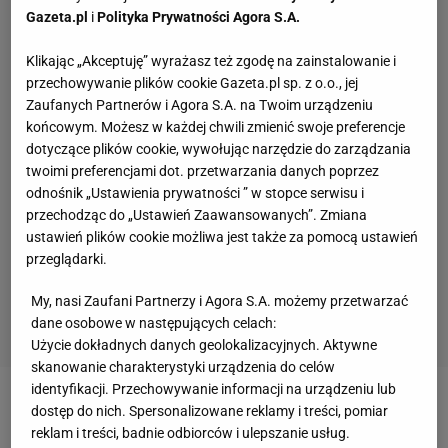
Gazeta.pl
i
Polityka Prywatności Agora S.A.
Klikając „Akceptuję” wyrażasz też zgodę na zainstalowanie i
przechowywanie plików cookie Gazeta.pl sp. z o.o., jej
Zaufanych Partnerów i Agora S.A. na Twoim urządzeniu
końcowym. Możesz w każdej chwili zmienić swoje preferencje
dotyczące plików cookie, wywołując narzędzie do zarządzania
twoimi preferencjami dot. przetwarzania danych poprzez
odnośnik „Ustawienia prywatności ” w stopce serwisu i
przechodząc do „Ustawień Zaawansowanych”. Zmiana
ustawień plików cookie możliwa jest także za pomocą ustawień
przeglądarki.
My, nasi Zaufani Partnerzy i Agora S.A. możemy przetwarzać
dane osobowe w następujących celach:
Użycie dokładnych danych geolokalizacyjnych. Aktywne
skanowanie charakterystyki urządzenia do celów
identyfikacji. Przechowywanie informacji na urządzeniu lub
Zobacz wideo
Tylko tak można ocenić reprezentację
dostęp do nich. Spersonalizowane reklamy i treści, pomiar
reklam i treści, badnie odbiorców i ulepszanie usług.
Polski Michała Probierza. „Kibice zapominają."