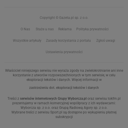
Copyright © Gazeta.pl sp. z o.o.
O Nas
Staże u nas
Reklama
Polityka prywatności
Wszystkie artykuły
Zasady korzystania z portalu
Zgłoś uwagi
Ustawienia prywatności
Właściciel niniejszego serwisu nie wyraża zgody na zwielokrotnianie ani inne
korzystanie z utworów rozpowszechnionych w tym serwisie, w celu
eksploracji tekstów i danych. Więcej informacji w
zastrzeżeniu dot. eksploracji tekstów i danych
Treści z
serwisów internetowych Grupy Wyborcza.pl
oraz serwisu tokfm.pl
prezentujemy w ramach komercyjnej współpracy z ich wydawcami:
Wyborcza sp. z o.o. oraz Grupą Radiową Agory sp. z o.o.
Wybrane treści z serwisu Sport.pl są dostępne po wykupieniu płatnej
subskrypcji