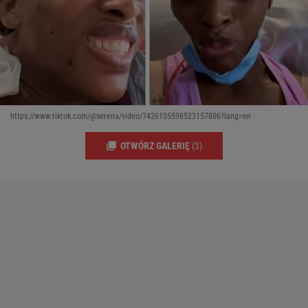
https://www.tiktok.com/@serena/video/7426155598523157806?lang=en
OTWÓRZ GALERIĘ
(3)