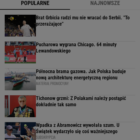
POPULARNE
NAJNOWSZE
Brat Grbicia radzi mu nie wracać do Serbii. "To
przerażające"
Pucharowa wygrana Chicago. 64 minuty
Lewandowskiego
Północna brama gazowa. Jak Polska buduje
nową architekturę energetyczną regionu
MATERIAŁ PROMOCYJNY
Tichonow grzmi: Z Polakami należy postąpić
dokładnie tak samo
Wpadka z Abramowicz wywołała szum. U
Świątek wydarzyło się coś ważniejszego
SUBSKRYPCJA