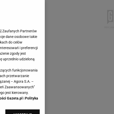
6
] Zaufanych Partnerów
woje dane osobowe takie
likach do celów
teresowań i preferencji
ażenie zgody jest
dę uprzednio udzieloną
yczących funkcjonowania
kach przetwarzanie
ązanej – Agora S.A. –
awień Zaawansowanych”
go jest kierowany.
ości Gazeta.pl
i
Polityka