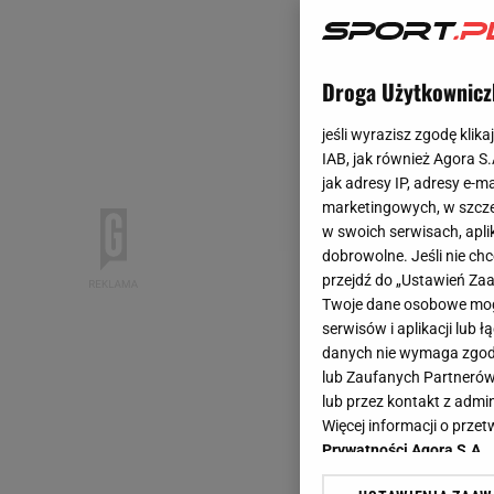
Droga Użytkownicz
jeśli wyrazisz zgodę klika
IAB, jak również Agora S
jak adresy IP, adresy e-m
marketingowych, w szcze
w swoich serwisach, aplik
dobrowolne. Jeśli nie ch
przejdź do „Ustawień Z
Twoje dane osobowe mogą
serwisów i aplikacji lub
danych nie wymaga zgody 
lub Zaufanych Partnerów
lub przez kontakt z admi
Więcej informacji o prz
Prywatności Agora S.A.