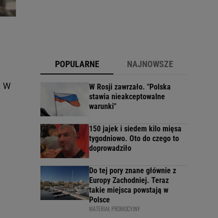
POPULARNE
NAJNOWSZE
. W
W Rosji zawrzało. "Polska
stawia nieakceptowalne
warunki"
150 jajek i siedem kilo mięsa
tygodniowo. Oto do czego to
doprowadziło
Do tej pory znane głównie z
Europy Zachodniej. Teraz
takie miejsca powstają w
Polsce
MATERIAŁ PROMOCYJNY