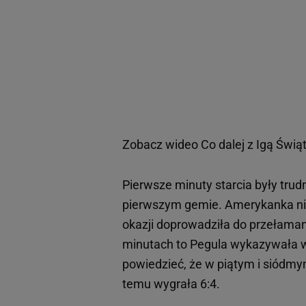
Zobacz wideo
Co dalej z Igą Świą
Pierwsze minuty starcia były trud
pierwszym gemie. Amerykanka nie
okazji doprowadziła do przełaman
minutach to Pegula wykazywała wi
powiedzieć, że w piątym i siódmy
temu wygrała 6:4.