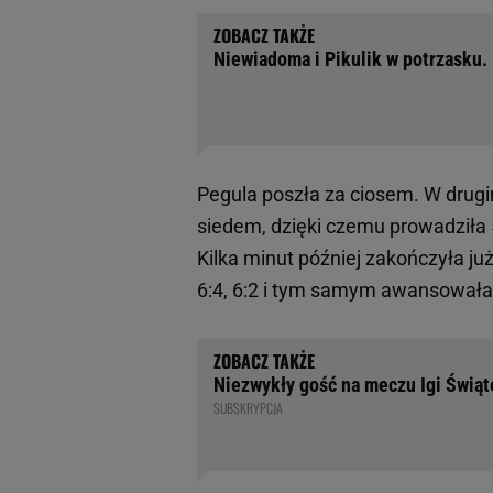
Niewiadoma i Pikulik w potrzasku. 
Pegula poszła za ciosem. W drug
siedem, dzięki czemu prowadziła 5
Kilka minut później zakończyła ju
6:4, 6:2 i tym samym awansowała 
Niezwykły gość na meczu Igi Świą
SUBSKRYPCJA