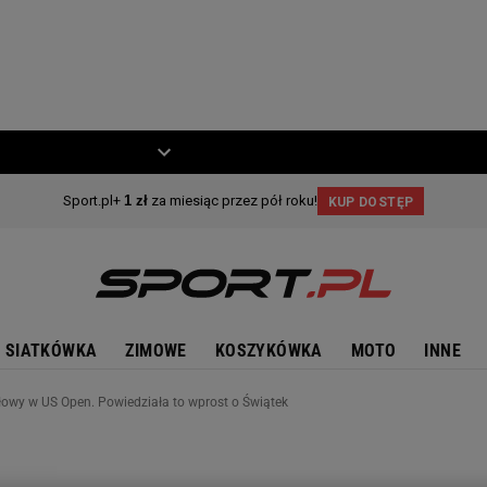
ZIECKO
MOTO
SIATKÓWKA
ZIMOWE
KOSZYKÓWKA
MOTO
INNE
łowy w US Open. Powiedziała to wprost o Świątek