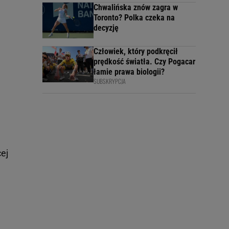
Chwalińska znów zagra w
Toronto? Polka czeka na
decyzję
Człowiek, który podkręcił
prędkość światła. Czy Pogacar
łamie prawa biologii?
SUBSKRYPCJA
ej
h