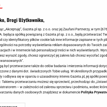
ko, Drogi Użytkowniku,
jąc „Akceptuję”, Gazeta.pl sp. z o.o. oraz jej Zaufani Partnerzy, w tym [
67
.A. będąca spółką powiązaną z Gazeta.pl sp. z o.o., będą przetwarzać T
ail czy identyfikatory plików cookie lub inne informacje zapisane w tych p
gólności na potrzeby wyświetlania reklam dopasowanych do Twoich zain
acjach i w Internecie lub personalizacji treści w nich wyświetlanych. Wyr
cesz wyrazić zgody, chcesz ograniczyć jej zakres lub chcesz wycofać zgo
aawansowanych”.
 być przetwarzane także do celów badania i mierzenia informacji dot
 łączone z danymi dot. świadczonych Tobie usług. W określonych przypad
i odbywa się w oparciu o uzasadniony interes Gazeta.pl, jej spółki powi
. Takiemu przetwarzaniu możesz się sprzeciwić, przechodząc do „Ust
nistratorem – w zależności od zakresu sprzeciwu i podmiotu, wobec które
etwarzaniu danych osobowych znajdziesz w dokumencie
Polityka Prywatn