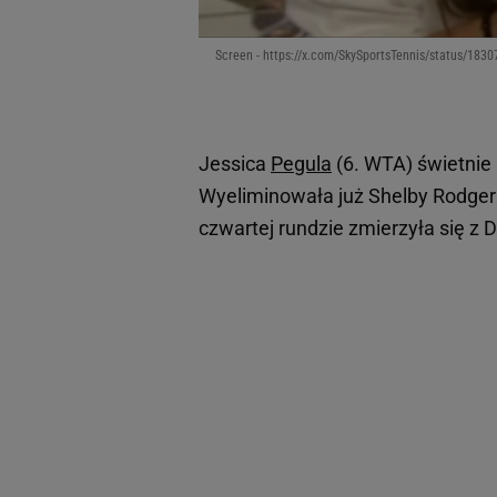
Screen - https://x.com/SkySportsTennis/status/18
Jessica
Pegula
(6. WTA) świetnie 
Wyeliminowała już Shelby Rodgers 
czwartej rundzie zmierzyła się z D