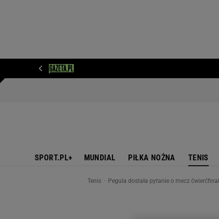
WIADOMOŚCI
NEXT
SPORT
PLOTEK
D
SPORT.PL+
MUNDIAL
PIŁKA NOŻNA
TENIS
Tenis
Pegula dostała pytanie o mecz ćwierćfina