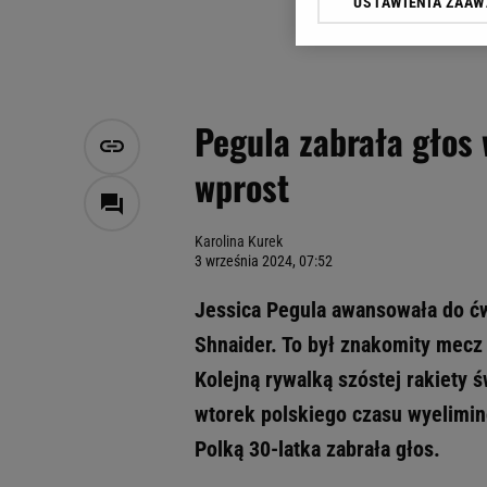
USTAWIENIA ZAA
Klikając „Akceptuję” wyra
Zaufanych Partnerów i A
dotyczące plików cookie,
odnośnik „Ustawienia pr
plików cookie możliwa je
Pegula zabrała głos 
My, nasi Zaufani Partne
wprost
Użycie dokładnych danych
Przechowywanie informacji
badnie odbiorców i uleps
Karolina Kurek
3 września 2024, 07:52
Jessica Pegula awansowała do ćw
Shnaider. To był znakomity mecz 
Kolejną rywalką szóstej rakiety ś
wtorek polskiego czasu wyelimin
Polką 30-latka zabrała głos.