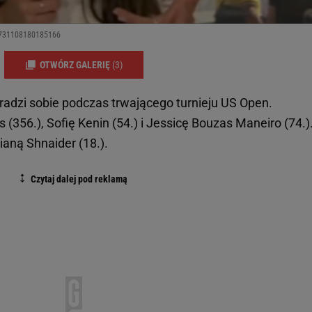
30731108180185166
OTWÓRZ GALERIĘ
(3)
radzi sobie podczas trwającego turnieju US Open.
(356.), Sofię Kenin (54.) i Jessicę Bouzas Maneiro (74.)
ianą Shnaider (18.).