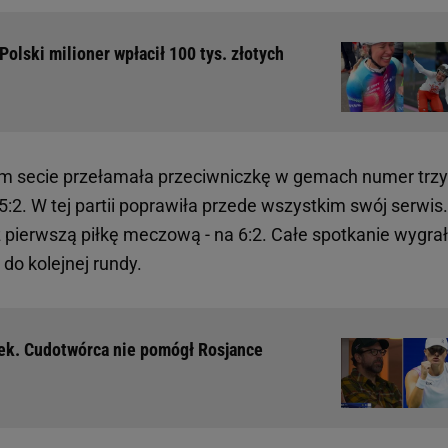
Polski milioner wpłacił 100 tys. złotych
im secie przełamała przeciwniczkę w gemach numer trzy 
:2. W tej partii poprawiła przede wszystkim swój serwis.
ż pierwszą piłkę meczową - na 6:2. Całe spotkanie wygra
do kolejnej rundy.
tek. Cudotwórca nie pomógł Rosjance