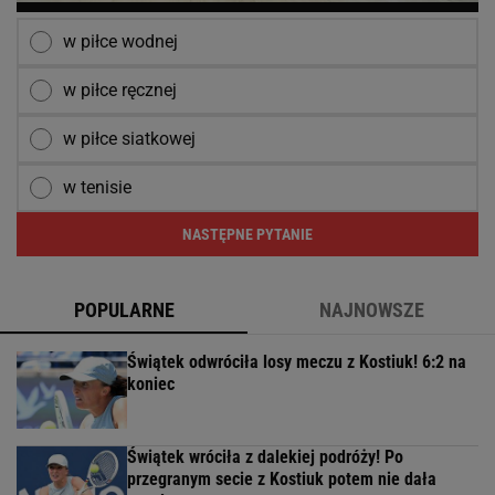
w piłce wodnej
w piłce ręcznej
w piłce siatkowej
w tenisie
NASTĘPNE PYTANIE
POPULARNE
NAJNOWSZE
Świątek odwróciła losy meczu z Kostiuk! 6:2 na
koniec
Świątek wróciła z dalekiej podróży! Po
przegranym secie z Kostiuk potem nie dała