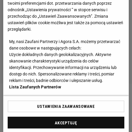
twoimi preferencjami dot. przetwarzania danych poprzez
odnośnik „Ustawienia prywatności ” w stopce serwisu i
przechodząc do „Ustawień Zaawansowanych”. Zmiana
ustawień plików cookie możliwa jest także za pomocą ustawień
przeglądarki.
My, nasi Zaufani Partnerzy i Agora S.A. możemy przetwarzać
dane osobowe w następujących celach:
Użycie dokładnych danych geolokalizacyjnych. Aktywne
skanowanie charakterystyki urządzenia do celów
identyfikacji. Przechowywanie informacji na urządzeniu lub
dostęp do nich. Spersonalizowane reklamy i treści, pomiar
reklam i treści, badnie odbiorców i ulepszanie usług.
Lista Zaufanych Partnerów
Zobacz wideo
Test zgodności Szeremety i jej trenera
USTAWIENIA ZAAWANSOWANE
Sabalence kazali grać po północy. Niespotykana
AKCEPTUJĘ
sytuacja na US Open