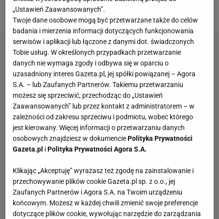
„Ustawień Zaawansowanych”.
nietypowej porze.
Twoje dane osobowe mogą być przetwarzane także do celów
badania i mierzenia informacji dotyczących funkcjonowania
serwisów i aplikacji lub łączone z danymi dot. świadczonych
Tobie usług. W określonych przypadkach przetwarzanie
danych nie wymaga zgody i odbywa się w oparciu o
uzasadniony interes Gazeta.pl, jej spółki powiązanej – Agora
S.A. – lub Zaufanych Partnerów. Takiemu przetwarzaniu
możesz się sprzeciwić, przechodząc do „Ustawień
Zaawansowanych” lub przez kontakt z administratorem – w
zależności od zakresu sprzeciwu i podmiotu, wobec którego
jest kierowany. Więcej informacji o przetwarzaniu danych
osobowych znajdziesz w dokumencie
Polityka Prywatności
Gazeta.pl
i
Polityka Prywatności Agora S.A.
Klikając „Akceptuję” wyrażasz też zgodę na zainstalowanie i
przechowywanie plików cookie Gazeta.pl sp. z o.o., jej
Zaufanych Partnerów i Agora S.A. na Twoim urządzeniu
końcowym. Możesz w każdej chwili zmienić swoje preferencje
dotyczące plików cookie, wywołując narzędzie do zarządzania