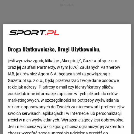
Droga Użytkowniczko, Drogi Użytkowniku,
jeśli wyrazisz zgodę klikając „Akceptuję”, Gazeta.pl sp. z o.o.
oraz jej Zaufani Partnerzy, w tym [
676
] Zaufanych Partnerów
IAB, jak również Agora S.A. będąca spółką powiązaną z
Aryna Sabalenka
(2.
WTA
) awansowała do czwartej
Gazeta.pl sp. z o.o., będą przetwarzać Twoje dane osobowe
takie jak adresy IP, adresy e-mail czy identyfikatory plików
rundy
US Open
. Po łatwych zwycięstwach z Priscillą
cookie lub inne informacje zapisane w tych plikach do celów
Hon (203. WTA) i Lucią Bronzetti (76. WTA) tym
marketingowych, w szczególności na potrzeby wyświetlania
razem musiała sporo się natrudzić. Nie dość, że
reklam dopasowanych do Twoich zainteresowań i preferencji w
swoich serwisach, aplikacjach i w Internecie lub personalizacji
Rosjanka Jekaterina Aleksandrowa (31. WTA)
treści w nich wyświetlanych. Wyrażenie zgody jest dobrowolne.
postawiła naprawdę trudne warunki, to jeszcze
Jeśli nie chcesz wyrazić zgody, chcesz ograniczyć jej zakres lub
organizatorzy kazali tenisistkom grać o zupełnie
chcesz wycofać zgodę uprzednio udzieloną przejdź do