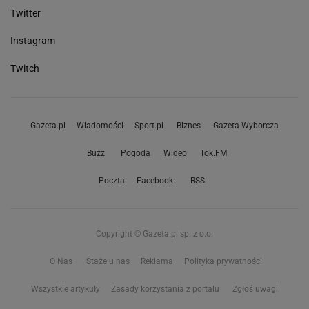
Twitter
Instagram
Twitch
Gazeta.pl
Wiadomości
Sport.pl
Biznes
Gazeta Wyborcza
Buzz
Pogoda
Wideo
Tok.FM
Poczta
Facebook
RSS
Copyright © Gazeta.pl sp. z o.o.
O Nas
Staże u nas
Reklama
Polityka prywatności
Wszystkie artykuły
Zasady korzystania z portalu
Zgłoś uwagi