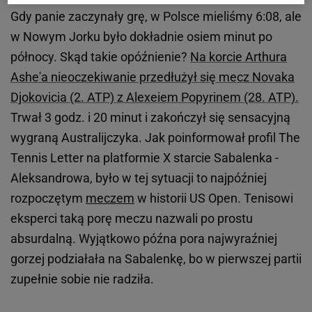
Gdy panie zaczynały grę, w Polsce mieliśmy 6:08, ale
w Nowym Jorku było dokładnie osiem minut po
północy. Skąd takie opóźnienie?
Na korcie Arthura
Ashe'a nieoczekiwanie przedłużył się mecz Novaka
Djokovicia (2. ATP) z Alexeiem Popyrinem (28. ATP).
Trwał 3 godz. i 20 minut i zakończył się sensacyjną
wygraną Australijczyka. Jak poinformował profil The
Tennis Letter na platformie X starcie Sabalenka -
Aleksandrowa, było w tej sytuacji to najpóźniej
rozpoczętym
meczem
w historii US Open. Tenisowi
eksperci taką porę meczu nazwali po prostu
absurdalną. Wyjątkowo późna pora najwyraźniej
gorzej podziałała na Sabalenkę, bo w pierwszej partii
zupełnie sobie nie radziła.