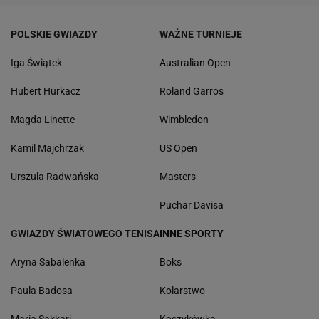
POLSKIE GWIAZDY
WAŻNE TURNIEJE
Iga Świątek
Australian Open
Hubert Hurkacz
Roland Garros
Magda Linette
Wimbledon
Kamil Majchrzak
US Open
Urszula Radwańska
Masters
Puchar Davisa
GWIAZDY ŚWIATOWEGO TENISA
INNE SPORTY
Aryna Sabalenka
Boks
Paula Badosa
Kolarstwo
Maria Sakkari
Koszykówka