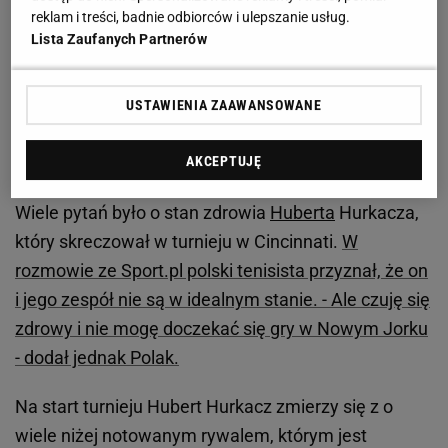
reklam i treści, badnie odbiorców i ulepszanie usług.
Zobacz wideo
Co dalej z Igą Świątek? "Przeżyła
Lista Zaufanych Partnerów
ogromne napięcie. To był wielki cios"
USTAWIENIA ZAAWANSOWANE
O której gra Hubert Hurkacz mecz na US
Open? Rywalem Rosjanin
AKCEPTUJĘ
Wiele pytań było o stan zdrowia
Huberta
Hurkacza,
który skreczował w turnieju w Cincinnati.
W
rozmowie ze Sport.pl polski tenisista przyznał, że on
i jego zespół nie są w idealnym stanie. - Ale czuję się
zdrowy i nie mogę doczekać się gry w Nowym Jorku
- dodał jednak Polak.
Na start turnieju Hubert Hurkacz zmierzy się z o
wiele niżej notowanym rywalem, którym jest