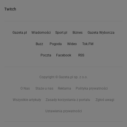
Twitch
Gazeta.pl
Wiadomości
Sport.pl
Biznes
Gazeta Wyborcza
Buzz
Pogoda
Wideo
Tok.FM
Poczta
Facebook
RSS
Copyright © Gazeta.pl sp. z o.o.
O Nas
Staże u nas
Reklama
Polityka prywatności
Wszystkie artykuły
Zasady korzystania z portalu
Zgłoś uwagi
Ustawienia prywatności