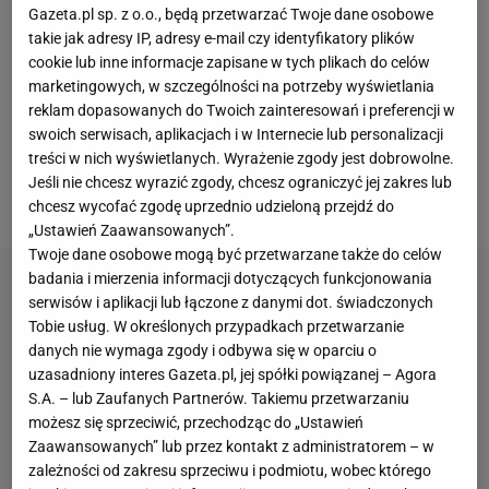
WTA
) pozostali na placu boju w
US Open
, jeśli chodzi
Gazeta.pl sp. z o.o., będą przetwarzać Twoje dane osobowe
takie jak adresy IP, adresy e-mail czy identyfikatory plików
o Polaków. W poniedziałek z turniejem na
cookie lub inne informacje zapisane w tych plikach do celów
nowojorskich kortach pożegnali się Maks
marketingowych, w szczególności na potrzeby wyświetlania
Kaśnikowski (194. ATP),
Magda Linette
(42. WTA) i
reklam dopasowanych do Twoich zainteresowań i preferencji w
Magdalena Fręch (43. WTA). Cała trójka przegrała
swoich serwisach, aplikacjach i w Internecie lub personalizacji
treści w nich wyświetlanych. Wyrażenie zgody jest dobrowolne.
swoje mecze w pierwszej rundzie US Open. Hurkacz
Jeśli nie chcesz wyrazić zgody, chcesz ograniczyć jej zakres lub
i Świątek wchodzą do gry we wtorek.
chcesz wycofać zgodę uprzednio udzieloną przejdź do
„Ustawień Zaawansowanych”.
Twoje dane osobowe mogą być przetwarzane także do celów
badania i mierzenia informacji dotyczących funkcjonowania
serwisów i aplikacji lub łączone z danymi dot. świadczonych
Tobie usług. W określonych przypadkach przetwarzanie
danych nie wymaga zgody i odbywa się w oparciu o
uzasadniony interes Gazeta.pl, jej spółki powiązanej – Agora
S.A. – lub Zaufanych Partnerów. Takiemu przetwarzaniu
możesz się sprzeciwić, przechodząc do „Ustawień
Zaawansowanych” lub przez kontakt z administratorem – w
zależności od zakresu sprzeciwu i podmiotu, wobec którego