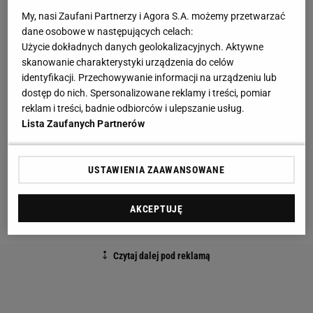
zwyciężczynią pary Daria Saville - Ena Shibahara. W
My, nasi Zaufani Partnerzy i Agora S.A. możemy przetwarzać
dane osobowe w następujących celach:
3. rundzie potencjalnie najsilniejszą przeciwniczką
Użycie dokładnych danych geolokalizacyjnych. Aktywne
może być 26. zawodniczka rankingu WTA,
skanowanie charakterystyki urządzenia do celów
czyli Anastasija Pawluczenkowa.
identyfikacji. Przechowywanie informacji na urządzeniu lub
dostęp do nich. Spersonalizowane reklamy i treści, pomiar
reklam i treści, badnie odbiorców i ulepszanie usług.
Schody mogą zacząć się w 4. rundzie, gdzie Świątek
Lista Zaufanych Partnerów
może wpaść na Mirrę Andriejewą. 17-letnia
Rosjanka napsuła Polce mnóstwo krwi w
USTAWIENIA ZAAWANSOWANE
niedawnym turnieju w Cincinnati. W jego
ćwierćfinale Świątek pokonała Andriejewą po blisko
AKCEPTUJĘ
trzech godzinach walki 4:6, 6:3, 7:5.