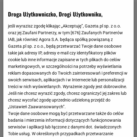
Droga Użytkowniczko, Drogi Użytkowniku,
jeśli wyrazisz zgodę klikając „Akceptuję”, Gazeta.pl sp. z o.o.
oraz jej Zaufani Partnerzy, w tym [
676
] Zaufanych Partnerów
IAB, jak również Agora S.A. będąca spółką powiązaną z
Gazeta.pl sp. z o.o., będą przetwarzać Twoje dane osobowe
takie jak adresy IP, adresy e-mail czy identyfikatory plików
cookie lub inne informacje zapisane w tych plikach do celów
marketingowych, w szczególności na potrzeby wyświetlania
reklam dopasowanych do Twoich zainteresowań i preferencji w
swoich serwisach, aplikacjach i w Internecie lub personalizacji
treści w nich wyświetlanych. Wyrażenie zgody jest dobrowolne.
Jeśli nie chcesz wyrazić zgody, chcesz ograniczyć jej zakres lub
chcesz wycofać zgodę uprzednio udzieloną przejdź do
„Ustawień Zaawansowanych”.
Twoje dane osobowe mogą być przetwarzane także do celów
badania i mierzenia informacji dotyczących funkcjonowania
serwisów i aplikacji lub łączone z danymi dot. świadczonych
Tobie usług. W określonych przypadkach przetwarzanie