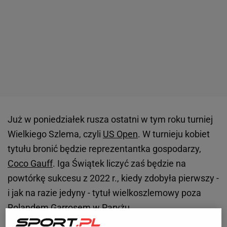
Już w poniedziałek rusza ostatni w tym roku turniej
Wielkiego Szlema, czyli
US Open
. W turnieju kobiet
tytułu bronić będzie reprezentantka gospodarzy,
Coco Gauff
. Iga Świątek liczyć zaś będzie na
powtórkę sukcesu z 2022 r., kiedy zdobyła pierwszy -
i jak na razie jedyny - tytuł wielkoszlemowy poza
Rolandem Garrosem w Paryżu.