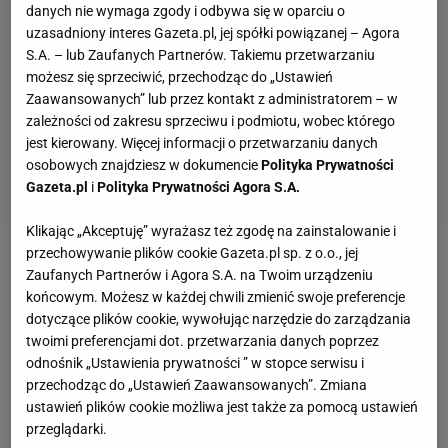
danych nie wymaga zgody i odbywa się w oparciu o
uzasadniony interes Gazeta.pl, jej spółki powiązanej – Agora
S.A. – lub Zaufanych Partnerów. Takiemu przetwarzaniu
możesz się sprzeciwić, przechodząc do „Ustawień
Zaawansowanych” lub przez kontakt z administratorem – w
zależności od zakresu sprzeciwu i podmiotu, wobec którego
jest kierowany. Więcej informacji o przetwarzaniu danych
osobowych znajdziesz w dokumencie
Polityka Prywatności
Gazeta.pl
i
Polityka Prywatności Agora S.A.
Klikając „Akceptuję” wyrażasz też zgodę na zainstalowanie i
przechowywanie plików cookie Gazeta.pl sp. z o.o., jej
Zobacz wideo
Co dalej z Igą Świątek? "Przeżyła
Zaufanych Partnerów i Agora S.A. na Twoim urządzeniu
ogromne napięcie. To był wielki cios"
końcowym. Możesz w każdej chwili zmienić swoje preferencje
dotyczące plików cookie, wywołując narzędzie do zarządzania
twoimi preferencjami dot. przetwarzania danych poprzez
Polka miała bardzo dobre losowanie. W 1. rundzie
odnośnik „Ustawienia prywatności ” w stopce serwisu i
rywalką Świątek będzie 104. zawodniczka rankingu
przechodząc do „Ustawień Zaawansowanych”. Zmiana
ustawień plików cookie możliwa jest także za pomocą ustawień
WTA Kamilla Rachimowa. Jeśli Polka wyeliminuje
przeglądarki.
Rosjankę, to w kolejnej rundzie zagra ze