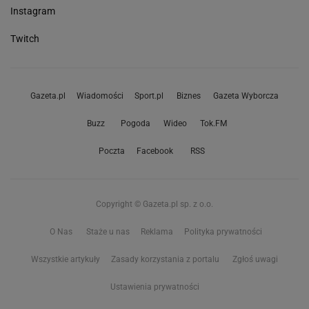
Instagram
Twitch
Gazeta.pl
Wiadomości
Sport.pl
Biznes
Gazeta Wyborcza
Buzz
Pogoda
Wideo
Tok.FM
Poczta
Facebook
RSS
Copyright © Gazeta.pl sp. z o.o.
O Nas
Staże u nas
Reklama
Polityka prywatności
Wszystkie artykuły
Zasady korzystania z portalu
Zgłoś uwagi
Ustawienia prywatności