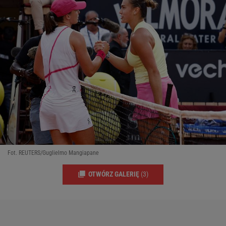
Fot. REUTERS/Guglielmo Mangiapane
OTWÓRZ GALERIĘ
(3)