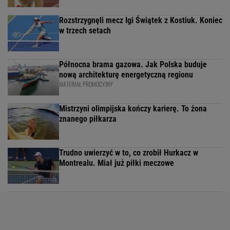
Rozstrzygnęli mecz Igi Świątek z Kostiuk. Koniec
w trzech setach
Północna brama gazowa. Jak Polska buduje
nową architekturę energetyczną regionu
MATERIAŁ PROMOCYJNY
Mistrzyni olimpijska kończy karierę. To żona
znanego piłkarza
Trudno uwierzyć w to, co zrobił Hurkacz w
Montrealu. Miał już piłki meczowe