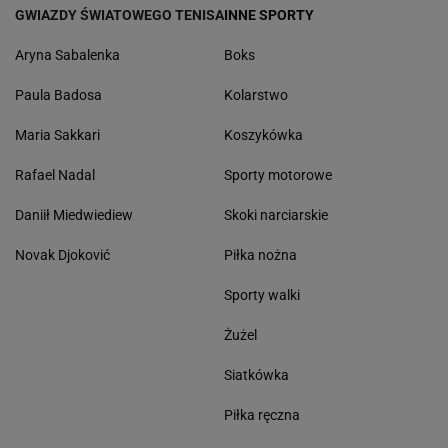
GWIAZDY ŚWIATOWEGO TENISA
INNE SPORTY
Aryna Sabalenka
Boks
Paula Badosa
Kolarstwo
Maria Sakkari
Koszykówka
Rafael Nadal
Sporty motorowe
Daniił Miedwiediew
Skoki narciarskie
Novak Djoković
Piłka nożna
Sporty walki
Żużel
Siatkówka
Piłka ręczna