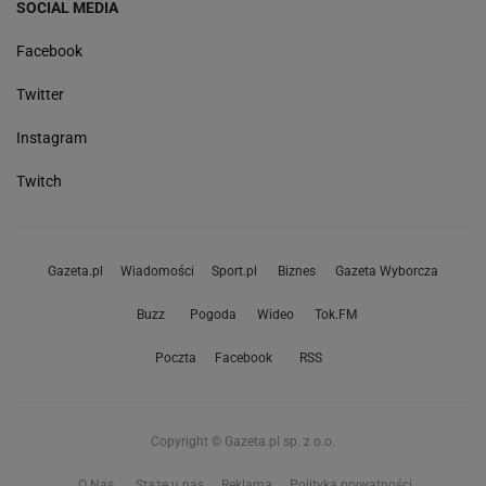
SOCIAL MEDIA
Facebook
Twitter
Instagram
Twitch
Gazeta.pl
Wiadomości
Sport.pl
Biznes
Gazeta Wyborcza
Buzz
Pogoda
Wideo
Tok.FM
Poczta
Facebook
RSS
Copyright © Gazeta.pl sp. z o.o.
O Nas
Staże u nas
Reklama
Polityka prywatności