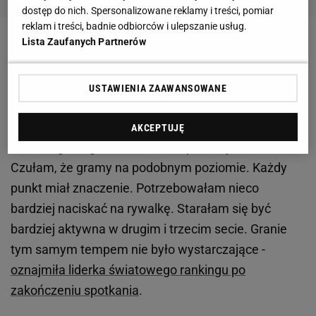
dostęp do nich. Spersonalizowane reklamy i treści, pomiar
reklam i treści, badnie odbiorców i ulepszanie usług.
Lista Zaufanych Partnerów
Zobacz wideo
Natalia Kaczmarek ocenia igrzyska i
Paryż. "Miasto nie jest moim ulubionym"
USTAWIENIA ZAAWANSOWANE
Cincinnati Open 2024. Kiedy gra Iga Świątek?
AKCEPTUJĘ
- Nie mogłam grać w taki sam sposób, jak zawsze.
Czułam, że gramy na podobnym poziomie. Każdy
punkt miał znaczenie. Potrzebowałam nieco
bardziej naciskać na rywalkę. Starałam się być
bardziej aktywna w drugim i trzecim secie. Granie
tym samym tempem nie było wystarczające -
oznajmiła liderka światowego rankingu po
zakończeniu spotkania
.