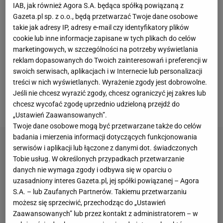
Iga Świątek po zakończeniu igrzysk olimpijskich w
IAB, jak również Agora S.A. będąca spółką powiązaną z
Gazeta.pl sp. z o.o., będą przetwarzać Twoje dane osobowe
Paryżu nie miała zbyt dużo czasu na odpoczynek. Po
takie jak adresy IP, adresy e-mail czy identyfikatory plików
niespełna dwóch tygodniach wróciła na kort i w
cookie lub inne informacje zapisane w tych plikach do celów
pierwszej rundzie WTA 1000 w Cincinnati pokonała
marketingowych, w szczególności na potrzeby wyświetlania
po wymagającym boju Wawrę Graczewą 6:0, 6:7 (8),
reklam dopasowanych do Twoich zainteresowań i preferencji w
swoich serwisach, aplikacjach i w Internecie lub personalizacji
6:2. Następnie gładko rozprawiła się z
Martą
treści w nich wyświetlanych. Wyrażenie zgody jest dobrowolne.
Kostiuk
, natomiast w sobotę rozegrała jeden z
Jeśli nie chcesz wyrazić zgody, chcesz ograniczyć jej zakres lub
najtrudniejszych meczów w tym sezonie.
chcesz wycofać zgodę uprzednio udzieloną przejdź do
„Ustawień Zaawansowanych”.
Twoje dane osobowe mogą być przetwarzane także do celów
badania i mierzenia informacji dotyczących funkcjonowania
serwisów i aplikacji lub łączone z danymi dot. świadczonych
Tobie usług. W określonych przypadkach przetwarzanie
danych nie wymaga zgody i odbywa się w oparciu o
uzasadniony interes Gazeta.pl, jej spółki powiązanej – Agora
S.A. – lub Zaufanych Partnerów. Takiemu przetwarzaniu
możesz się sprzeciwić, przechodząc do „Ustawień
Zaawansowanych” lub przez kontakt z administratorem – w