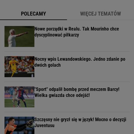
POLECAMY
WIĘCEJ TEMATÓW
Nowe porządki w Realu. Tak Mourinho chce
dyscyplinować piłkarzy
Nocny wpis Lewandowskiego. Jedno zdanie po
dwóch golach
"Sport" odpalił bombę przed meczem Barcy!
Wielka gwiazda chce odejść!
Szczęsny nie gryzł się w język! Mocno o decyzji
Juventusu