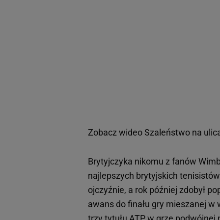
Zobacz wideo
Szaleństwo na ulica
Brytyjczyka nikomu z fanów Wimbl
najlepszych brytyjskich tenisist
ojczyźnie, a rok później zdobył 
awans do finału gry mieszanej w 
trzy tytułu ATP w grze podwójnej