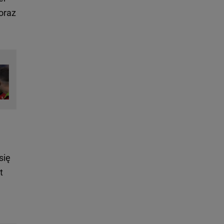
oraz
się
t