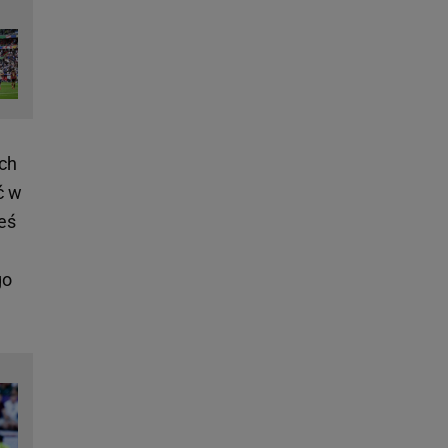
ch
ć w
teś
go