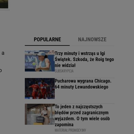
POPULARNE
NAJNOWSZE
 a
Trzy minuty i wstrząs u Igi
Świątek. Szkoda, że Roig tego
nie widział
o
SUBSKRYPCJA
Pucharowa wygrana Chicago.
64 minuty Lewandowskiego
To jeden z najczęstszych
błędów przed zagranicznym
wyjazdem. O tym wiele osób
zapomina
MATERIAŁ PROMOCYJNY