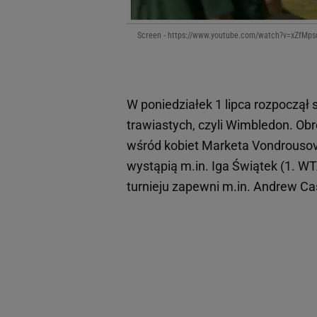
Screen - https://www.youtube.com/watch?v=xZfMp
W poniedziałek 1 lipca rozpoczął
trawiastych, czyli Wimbledon. Ob
wśród kobiet Marketa Vondrousov
wystąpią m.in. Iga Świątek (1. W
turnieju zapewni m.in. Andrew Cas