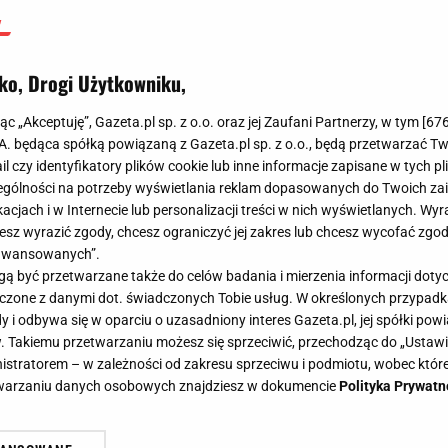
ko, Drogi Użytkowniku,
jąc „Akceptuję”, Gazeta.pl sp. z o.o. oraz jej Zaufani Partnerzy, w tym [
67
.A. będąca spółką powiązaną z Gazeta.pl sp. z o.o., będą przetwarzać T
ail czy identyfikatory plików cookie lub inne informacje zapisane w tych p
gólności na potrzeby wyświetlania reklam dopasowanych do Twoich zain
acjach i w Internecie lub personalizacji treści w nich wyświetlanych. Wyr
cesz wyrazić zgody, chcesz ograniczyć jej zakres lub chcesz wycofać zgo
aawansowanych”.
 być przetwarzane także do celów badania i mierzenia informacji dot
 łączone z danymi dot. świadczonych Tobie usług. W określonych przypad
i odbywa się w oparciu o uzasadniony interes Gazeta.pl, jej spółki powi
. Takiemu przetwarzaniu możesz się sprzeciwić, przechodząc do „Ust
nistratorem – w zależności od zakresu sprzeciwu i podmiotu, wobec które
etwarzaniu danych osobowych znajdziesz w dokumencie
Polityka Prywatn