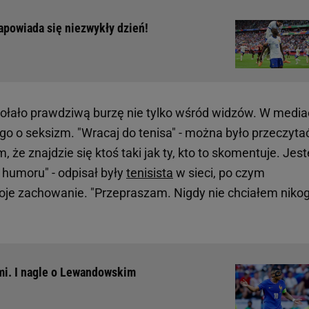
apowiada się niezwykły dzień!
łało prawdziwą burzę nie tylko wśród widzów. W media
go o seksizm. "Wracaj do tenisa" - można było przeczyta
że znajdzie się ktoś taki jak ty, kto to skomentuje. Jes
 humoru" - odpisał były
tenisista
w sieci, po czym
swoje zachowanie. "Przepraszam. Nigdy nie chciałem niko
mi. I nagle o Lewandowskim