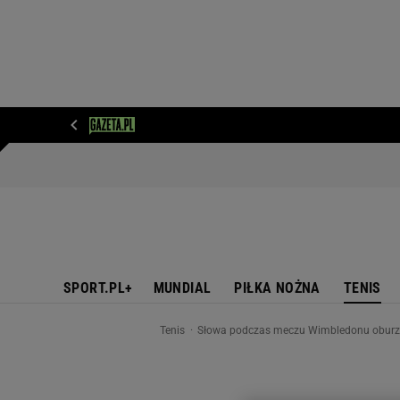
WIADOMOŚCI
NEXT
SPORT
PLOTEK
D
SPORT.PL+
MUNDIAL
PIŁKA NOŻNA
TENIS
Tenis
Słowa podczas meczu Wimbledonu oburzył