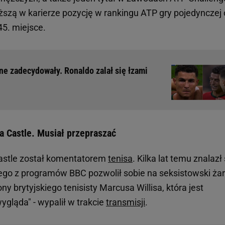
ższą w karierze pozycję w rankingu ATP gry pojedynczej 
45. miejsce.
rne zadecydowały. Ronaldo zalał się łzami
 Castle. Musiał przepraszać
astle został komentatorem
tenisa
. Kilka lat temu znalazł 
nego z programów BBC pozwolił sobie na seksistowski żar
y brytyjskiego tenisisty Marcusa Willisa, która jest
ygląda" - wypalił w trakcie
transmisji
.