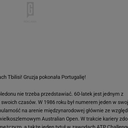
ch Tbilisi! Gruzja pokonała Portugalię!
edonu nie trzeba przedstawiać. 60-latek jest jednym z
ów swoich czasów. W 1986 roku był numerem jeden w swoj
popularność na arenie międzynarodowej głównie ze wzglę
wielkoszlemowym Australian Open. W trakcie kariery zdo
 mężczyzn, a także jeden tytuł w zawodach ATP Challeng