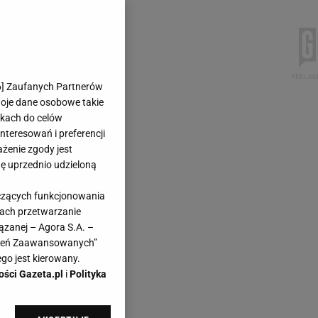
6
] Zaufanych Partnerów
woje dane osobowe takie
likach do celów
teresowań i preferencji
ażenie zgody jest
dę uprzednio udzieloną
yczących funkcjonowania
kach przetwarzanie
ązanej – Agora S.A. –
awień Zaawansowanych”
go jest kierowany.
ości Gazeta.pl
i
Polityka