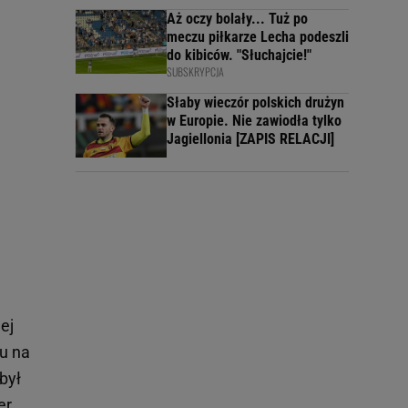
Aż oczy bolały... Tuż po
meczu piłkarze Lecha podeszli
do kibiców. "Słuchajcie!"
SUBSKRYPCJA
Słaby wieczór polskich drużyn
w Europie. Nie zawiodła tylko
Jagiellonia [ZAPIS RELACJI]
ej
du na
był
er