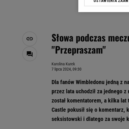
USTAWIENIA ZAA
Klikając „Akceptuję” wyra
Zaufanych Partnerów i A
dotyczące plików cookie,
odnośnik „Ustawienia pr
plików cookie możliwa je
Słowa podczas meczu
My, nasi Zaufani Partne
"Przepraszam"
Użycie dokładnych danych
Przechowywanie informacji
badnie odbiorców i uleps
Karolina Kurek
7 lipca 2024, 09:30
Dla fanów Wimbledonu jedną z naj
przez lata uchodził za jednego z 
został komentatorem, a kilka lat
Castle pokusił się o komentarz, 
seksistowski i dlatego za swoje