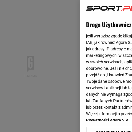
Droga Użytkownicz
jeśli wyrazisz zgodę klika
IAB, jak również Agora S
jak adresy IP, adresy e-m
marketingowych, w szcze
w swoich serwisach, aplik
dobrowolne. Jeśli nie ch
przejdź do „Ustawień Z
Twoje dane osobowe mogą
serwisów i aplikacji lub
danych nie wymaga zgody 
lub Zaufanych Partnerów
lub przez kontakt z admi
Więcej informacji o prz
Prywatności Agora S.A.