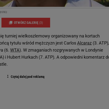
sdrVKU
OTWÓRZ GALERIĘ
(3)
 się turniej wielkoszlemowy organizowany na kortach
rońcą tytułu wśród mężczyzn jest Carlos
Alcaraz
(3. ATP),
a (6.
WTA
). W zmaganiach rozgrywanych w Londynie
TA) i Hubert Hurkach (7. ATP). A odpowiedni komentarz d
tle.