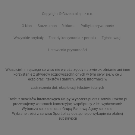
Copyright © Gazeta.pl sp. z o.o.
O Nas
Staże u nas
Reklama
Polityka prywatności
Wszystkie artykuły
Zasady korzystania z portalu
Zgłoś uwagi
Ustawienia prywatności
Właściciel niniejszego serwisu nie wyraża zgody na zwielokrotnianie ani inne
korzystanie z utworów rozpowszechnionych w tym serwisie, w celu
eksploracji tekstów i danych. Więcej informacji w
zastrzeżeniu dot. eksploracji tekstów i danych
Treści z
serwisów internetowych Grupy Wyborcza.pl
oraz serwisu tokfm.pl
prezentujemy w ramach komercyjnej współpracy z ich wydawcami:
Wyborcza sp. z o.o. oraz Grupą Radiową Agory sp. z o.o.
Wybrane treści z serwisu Sport.pl są dostępne po wykupieniu płatnej
subskrypcji