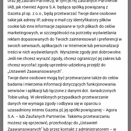
oraz jej Zaufani Partnerzy, w tym [
676
] Zaufanych Partnerów
powodów do radości.
Polka
wygrała pięć turniejów -
IAB, jak również Agora S.A. będąca spółką powiązaną z
w Dosze, Indian Wells, Madrycie, Rzymie i
Roland
Gazeta.pl sp. z o.o., będą przetwarzać Twoje dane osobowe
Garros
. Mniej sukcesów odniósł jej rodak, bo
takie jak adresy IP, adresy e-mail czy identyfikatory plików
cookie lub inne informacje zapisane w tych plikach do celów
triumfował tylko w Estoril, ale w wielu imprezach
marketingowych, w szczególności na potrzeby wyświetlania
pokazał się z dobrej strony. Wkrótce Świątek i
reklam dopasowanych do Twoich zainteresowań i preferencji w
Hurkacz mogą dać fanom kolejne powody do
swoich serwisach, aplikacjach i w Internecie lub personalizacji
treści w nich wyświetlanych. Wyrażenie zgody jest dobrowolne.
radości. Połączą siły na igrzyskach olimpijskich w
Jeśli nie chcesz wyrazić zgody, chcesz ograniczyć jej zakres lub
Paryżu i wystąpią w mikście.
chcesz wycofać zgodę uprzednio udzieloną przejdź do
„Ustawień Zaawansowanych”.
Twoje dane osobowe mogą być przetwarzane także do celów
badania i mierzenia informacji dotyczących funkcjonowania
serwisów i aplikacji lub łączone z danymi dot. świadczonych
Tobie usług. W określonych przypadkach przetwarzanie
danych nie wymaga zgody i odbywa się w oparciu o
uzasadniony interes Gazeta.pl, jej spółki powiązanej – Agora
S.A. – lub Zaufanych Partnerów. Takiemu przetwarzaniu
możesz się sprzeciwić, przechodząc do „Ustawień
Zaawansowanych” lub przez kontakt z administratorem – w