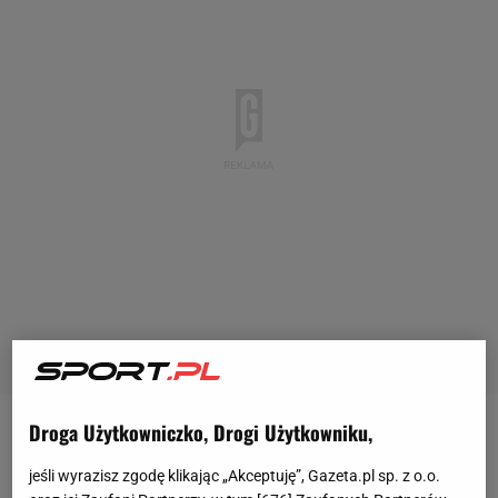
Droga Użytkowniczko, Drogi Użytkowniku,
Iga Świątek
i Hubert Hurkacz to największe gwiazdy
tenisa w Polsce. W tym roku dali
kibicom
już wiele
jeśli wyrazisz zgodę klikając „Akceptuję”, Gazeta.pl sp. z o.o.