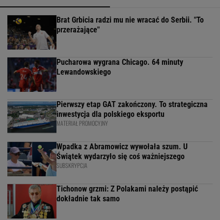
Brat Grbicia radzi mu nie wracać do Serbii. "To
przerażające"
Pucharowa wygrana Chicago. 64 minuty
Lewandowskiego
Pierwszy etap GAT zakończony. To strategiczna
inwestycja dla polskiego eksportu
MATERIAŁ PROMOCYJNY
Wpadka z Abramowicz wywołała szum. U
Świątek wydarzyło się coś ważniejszego
SUBSKRYPCJA
Tichonow grzmi: Z Polakami należy postąpić
dokładnie tak samo