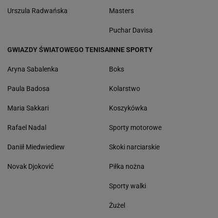
Urszula Radwańska
Masters
Puchar Davisa
GWIAZDY ŚWIATOWEGO TENISA
INNE SPORTY
Aryna Sabalenka
Boks
Paula Badosa
Kolarstwo
Maria Sakkari
Koszykówka
Rafael Nadal
Sporty motorowe
Daniił Miedwiediew
Skoki narciarskie
Novak Djoković
Piłka nożna
Sporty walki
Żużel