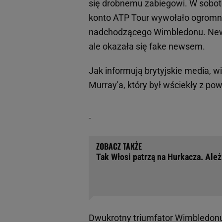
się drobnemu zabiegowi. W sobotę
konto ATP Tour wywołało ogromne
nadchodzącego Wimbledonu. News
ale okazała się fake newsem.
Jak informują brytyjskie media, 
Murray'a, który był wściekły z po
Tak Włosi patrzą na Hurkacza. Ależ
Dwukrotny triumfator Wimbledonu 