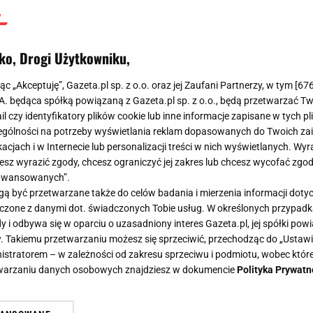
ko, Drogi Użytkowniku,
jąc „Akceptuję”, Gazeta.pl sp. z o.o. oraz jej Zaufani Partnerzy, w tym [
67
.A. będąca spółką powiązaną z Gazeta.pl sp. z o.o., będą przetwarzać T
ail czy identyfikatory plików cookie lub inne informacje zapisane w tych p
gólności na potrzeby wyświetlania reklam dopasowanych do Twoich zain
acjach i w Internecie lub personalizacji treści w nich wyświetlanych. Wyr
cesz wyrazić zgody, chcesz ograniczyć jej zakres lub chcesz wycofać zgo
aawansowanych”.
 być przetwarzane także do celów badania i mierzenia informacji dot
 łączone z danymi dot. świadczonych Tobie usług. W określonych przypad
i odbywa się w oparciu o uzasadniony interes Gazeta.pl, jej spółki powi
. Takiemu przetwarzaniu możesz się sprzeciwić, przechodząc do „Ust
nistratorem – w zależności od zakresu sprzeciwu i podmiotu, wobec które
etwarzaniu danych osobowych znajdziesz w dokumencie
Polityka Prywatn