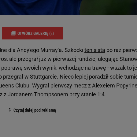
OTWÓRZ GALERIĘ
(2)
dne dla Andy'ego Murray'a. Szkocki
tenisista
po raz pierw
os, ale przegrał już w pierwszej rundzie, ulegając Stano
a poprawę swoich wynik, wchodząc na trawę - wszak to j
 przegrał w Stuttgarcie. Nieco lepiej poradził sobie
turni
ueens Clubu. Wygrał pierwszy
mecz
z Alexeiem Popyrin
ecz z Jordanem Thompsonem przy stanie 1:4.