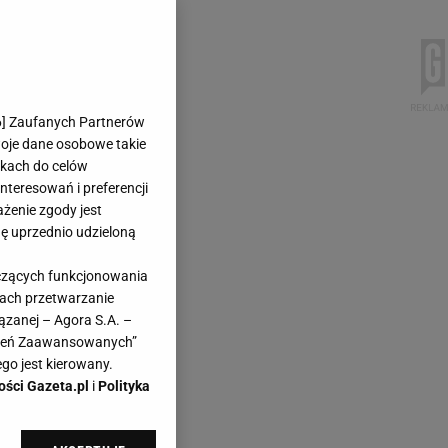
6
] Zaufanych Partnerów
woje dane osobowe takie
likach do celów
teresowań i preferencji
ażenie zgody jest
dę uprzednio udzieloną
yczących funkcjonowania
kach przetwarzanie
ązanej – Agora S.A. –
awień Zaawansowanych”
go jest kierowany.
ości Gazeta.pl
i
Polityka