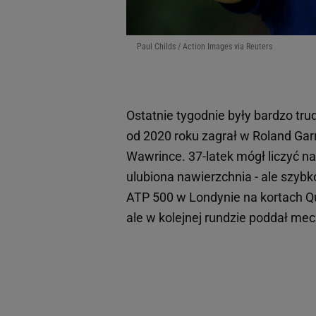
Paul Childs / Action Images via Reuters
Ostatnie tygodnie były bardzo tru
od 2020 roku zagrał w Roland Garr
Wawrince. 37-latek mógł liczyć n
ulubiona nawierzchnia - ale szybko
ATP 500 w Londynie na kortach Q
ale w kolejnej rundzie poddał m