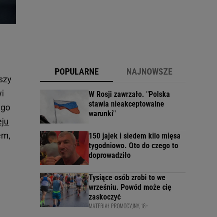
POPULARNE
NAJNOWSZE
szy
wi
W Rosji zawrzało. "Polska
stawia nieakceptowalne
ego
warunki"
eju
em,
150 jajek i siedem kilo mięsa
tygodniowo. Oto do czego to
doprowadziło
Tysiące osób zrobi to we
wrześniu. Powód może cię
zaskoczyć
MATERIAŁ PROMOCYJNY, 18+