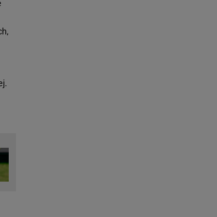
e
ch,
j.