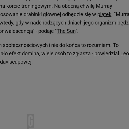
 na korcie treningowym. Na obecną chwilę Murray
 Losowanie drabinki głównej odbędzie się w
piątek
. "Murr
 wtedy, gdy w nadchodzących dniach jego organizm będz
konwalescencją" - podaje "
The Sun
".
h społecznościowych i nie do końca to rozumiem. To
ało efekt domina, wiele osób to zgłasza - powiedział Le
y daviscupowej.