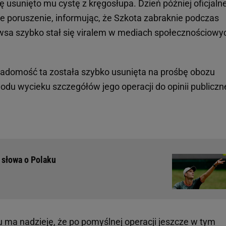
 usunięto mu cystę z kręgosłupa. Dzień później oficjaln
 poruszenie, informując, że Szkota zabraknie podczas
a szybko stał się viralem w mediach społecznościowy
wiadomość ta została szybko usunięta na prośbę obozu
wodu wycieku szczegółów jego operacji do opinii publiczne
 słowa o Polaku
ma nadzieję, że po pomyślnej operacji jeszcze w tym