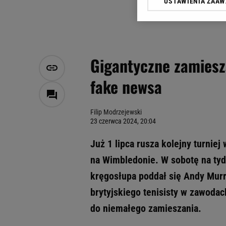
USTAWIENIA ZAA
Klikając „Akceptuję” wyra
Zaufanych Partnerów i A
dotyczące plików cookie,
odnośnik „Ustawienia pr
plików cookie możliwa je
Gigantyczne zamiesz
My, nasi Zaufani Partne
fake newsa
Użycie dokładnych danych
Przechowywanie informacji
badnie odbiorców i uleps
Filip Modrzejewski
23 czerwca 2024, 20:04
Już 1 lipca rusza kolejny turnie
na Wimbledonie. W sobotę na ty
kręgosłupa poddał się Andy Murra
brytyjskiego tenisisty w zawodac
do niemałego zamieszania.