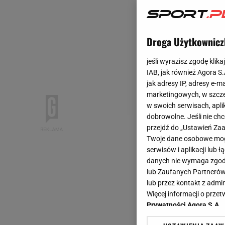
Droga Użytkownicz
jeśli wyrazisz zgodę klika
IAB, jak również Agora S
jak adresy IP, adresy e-m
marketingowych, w szcze
w swoich serwisach, aplik
dobrowolne. Jeśli nie ch
przejdź do „Ustawień Z
Twoje dane osobowe mogą
serwisów i aplikacji lub
danych nie wymaga zgody 
lub Zaufanych Partnerów
lub przez kontakt z admi
Więcej informacji o prz
Prywatności Agora S.A.