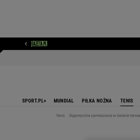
WIADOMOŚCI
NEXT
SPORT
PLOTEK
D
SPORT.PL+
MUNDIAL
PIŁKA NOŻNA
TENIS
Tenis
Gigantyczne zamieszanie w świecie tenis