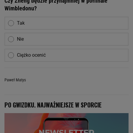
Czy Zheng będzie przynajmniej w półfinale
Wimbledonu?
Tak
Nie
Ciężko ocenić
Paweł Matys