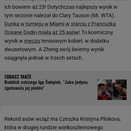
ich bowiem aż 23! Dotychczas najlepszy wynik w
tym sezonie należał do Clary Tauson (68. WTA).
Dunka w turnieju w Miami w starciu z Francuzką
Oceane Dodin miała aż 25 asów!
To kosmiczny
wynik w
meczu
tenisowym kobiet, w dodatku
dwusetowym. A Zheng swój świetny wynik
osiągnęła jednak w trzech setach.
Roddick ostrzega Igę Świątek. "Jako jedyna
zgotowała jej piekło"
Rekord asów wciąż ma Czeszka Kristyna Pliskova,
która w drugiej rundzie wielkoszlemowego