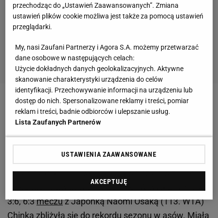
przechodząc do „Ustawień Zaawansowanych”. Zmiana
ustawień plików cookie możliwa jest także za pomocą ustawień
przeglądarki.
My, nasi Zaufani Partnerzy i Agora S.A. możemy przetwarzać
dane osobowe w następujących celach:
Użycie dokładnych danych geolokalizacyjnych. Aktywne
skanowanie charakterystyki urządzenia do celów
identyfikacji. Przechowywanie informacji na urządzeniu lub
dostęp do nich. Spersonalizowane reklamy i treści, pomiar
Zobacz wideo
Courteney Cox zagrała w tenisa z Igą
reklam i treści, badnie odbiorców i ulepszanie usług.
Świątek
Lista Zaufanych Partnerów
Super wyczyn Zheng. Do rekordu niewiele brakło
USTAWIENIA ZAAWANSOWANE
W tym tygodniu Qinwen Zheng walczyła w turnieju
AKCEPTUJĘ
na kortach trawiastych w Berlinie. W wygranym 6:4,
3:6, 6:3
meczu
z Japonką Naomi Osaką (113. WTA)
Chinka zbliżyła się do rekordu sezonu w asów. Miała