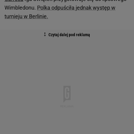
Wimbledonu.
Polka odpuściła jednak występ w
turnieju w Berlinie.