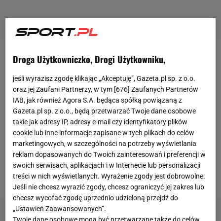
Droga Użytkowniczko, Drogi Użytkowniku,
Qinwen Zheng (8. WTA) to jedna z wielkich rywalek
liderki światowego rankingu - Igi Świątek. Chinka w
jeśli wyrazisz zgodę klikając „Akceptuję”, Gazeta.pl sp. z o.o.
tym sezonie osiągnęła największy sukces w turnieju
oraz jej Zaufani Partnerzy, w tym [
676
] Zaufanych Partnerów
IAB, jak również Agora S.A. będąca spółką powiązaną z
wielkoszlemowym, bo awansowała do finału
Gazeta.pl sp. z o.o., będą przetwarzać Twoje dane osobowe
Australian Open, w którym przegrała z Aryną
takie jak adresy IP, adresy e-mail czy identyfikatory plików
Sabalenką (3. WTA) 3:6, 2:6. Po tym sukcesie Zheng
cookie lub inne informacje zapisane w tych plikach do celów
marketingowych, w szczególności na potrzeby wyświetlania
mocno spuściła z tonu - w żadnym z dziewięciu
reklam dopasowanych do Twoich zainteresowań i preferencji w
turniejów, w których startowała, nie awansowała do
swoich serwisach, aplikacjach i w Internecie lub personalizacji
półfinału!
treści w nich wyświetlanych. Wyrażenie zgody jest dobrowolne.
Jeśli nie chcesz wyrazić zgody, chcesz ograniczyć jej zakres lub
chcesz wycofać zgodę uprzednio udzieloną przejdź do
„Ustawień Zaawansowanych”.
Twoje dane osobowe mogą być przetwarzane także do celów