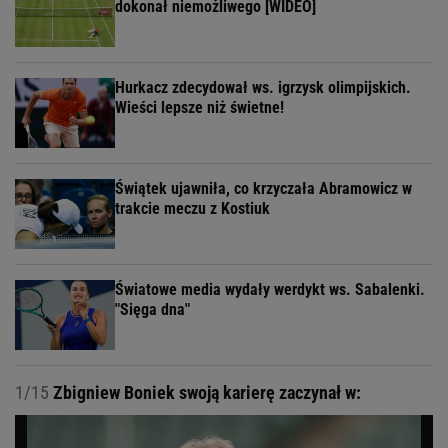
dokonał niemożliwego [WIDEO]
Hurkacz zdecydował ws. igrzysk olimpijskich.
Wieści lepsze niż świetne!
Świątek ujawniła, co krzyczała Abramowicz w
trakcie meczu z Kostiuk
Światowe media wydały werdykt ws. Sabalenki.
"Sięga dna"
1/15
Zbigniew Boniek swoją karierę zaczynał w: