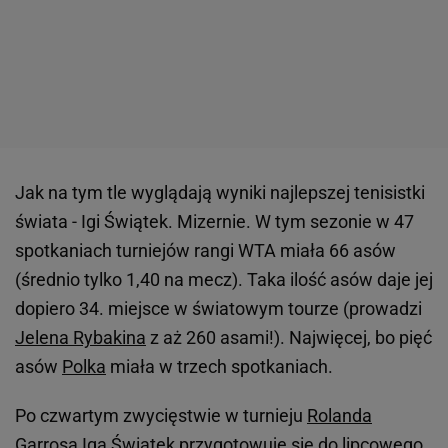
Jak na tym tle wyglądają wyniki najlepszej tenisistki
świata - Igi Świątek. Mizernie. W tym sezonie w 47
spotkaniach turniejów rangi WTA miała 66 asów
(średnio tylko 1,40 na mecz). Taka ilość asów daje jej
dopiero 34. miejsce w światowym tourze (prowadzi
Jelena Rybakina
z aż 260 asami!). Najwięcej, bo pięć
asów
Polka
miała w trzech spotkaniach.
Po czwartym zwycięstwie w turnieju
Rolanda
Garrosa
Iga Świątek przygotowuje się do lipcowego