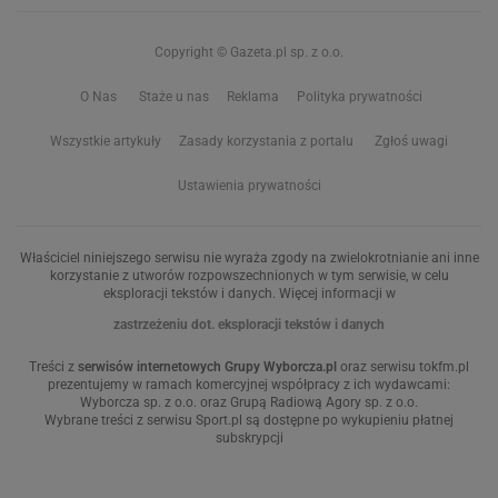
Copyright © Gazeta.pl sp. z o.o.
O Nas
Staże u nas
Reklama
Polityka prywatności
Wszystkie artykuły
Zasady korzystania z portalu
Zgłoś uwagi
Ustawienia prywatności
Właściciel niniejszego serwisu nie wyraża zgody na zwielokrotnianie ani inne
korzystanie z utworów rozpowszechnionych w tym serwisie, w celu
eksploracji tekstów i danych. Więcej informacji w
zastrzeżeniu dot. eksploracji tekstów i danych
Treści z
serwisów internetowych Grupy Wyborcza.pl
oraz serwisu tokfm.pl
prezentujemy w ramach komercyjnej współpracy z ich wydawcami:
Wyborcza sp. z o.o. oraz Grupą Radiową Agory sp. z o.o.
Wybrane treści z serwisu Sport.pl są dostępne po wykupieniu płatnej
subskrypcji