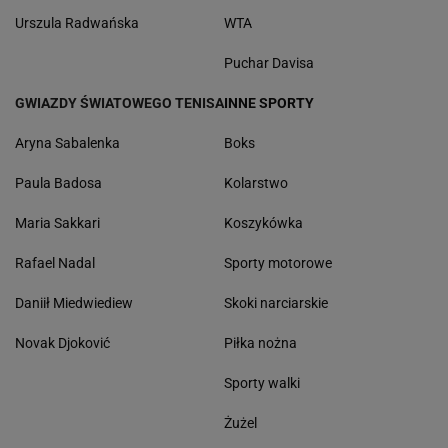
Urszula Radwańska
WTA
Puchar Davisa
GWIAZDY ŚWIATOWEGO TENISA
INNE SPORTY
Aryna Sabalenka
Boks
Paula Badosa
Kolarstwo
Maria Sakkari
Koszykówka
Rafael Nadal
Sporty motorowe
Daniił Miedwiediew
Skoki narciarskie
Novak Djoković
Piłka nożna
Sporty walki
Żużel