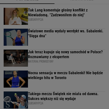
Tak Lang komentuje głośny konflikt z
Niewiadomą. "Zadzwoniłem do niej"
SUBSKRYPCJA
Światowe media wydały werdykt ws. Sabalenki.
"Sięga dna"
Jak teraz kupuje się nowy samochód w Polsce?
Rozmawiamy z ekspertem
MATERIAŁ PROMOCYJNY
Nocna sensacja w meczu Sabalenki! Nie będzie
wielkiego hitu w Toronto
Takiego meczu Świątek nie miała od dawna.
Sukces większy niż się wydaje
SUBSKRYPCJA