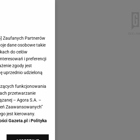
6
] Zaufanych Partnerów
woje dane osobowe takie
likach do celów
teresowań i preferencji
ażenie zgody jest
dę uprzednio udzieloną
yczących funkcjonowania
kach przetwarzanie
ązanej – Agora S.A. –
awień Zaawansowanych”
go jest kierowany.
ości Gazeta.pl
i
Polityka