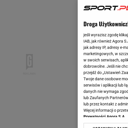
Droga Użytkownicz
jeśli wyrazisz zgodę klika
IAB, jak również Agora S
jak adresy IP, adresy e-m
marketingowych, w szcze
w swoich serwisach, aplik
dobrowolne. Jeśli nie ch
przejdź do „Ustawień Z
Twoje dane osobowe mogą
serwisów i aplikacji lub
danych nie wymaga zgody 
lub Zaufanych Partnerów
lub przez kontakt z admi
Więcej informacji o prz
Prywatności Agora S.A.