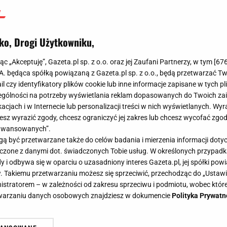
ko, Drogi Użytkowniku,
jąc „Akceptuję”, Gazeta.pl sp. z o.o. oraz jej Zaufani Partnerzy, w tym [
67
.A. będąca spółką powiązaną z Gazeta.pl sp. z o.o., będą przetwarzać T
ail czy identyfikatory plików cookie lub inne informacje zapisane w tych p
gólności na potrzeby wyświetlania reklam dopasowanych do Twoich zain
acjach i w Internecie lub personalizacji treści w nich wyświetlanych. Wyr
cesz wyrazić zgody, chcesz ograniczyć jej zakres lub chcesz wycofać zgo
aawansowanych”.
 być przetwarzane także do celów badania i mierzenia informacji dot
 łączone z danymi dot. świadczonych Tobie usług. W określonych przypad
i odbywa się w oparciu o uzasadniony interes Gazeta.pl, jej spółki powi
. Takiemu przetwarzaniu możesz się sprzeciwić, przechodząc do „Ust
nistratorem – w zależności od zakresu sprzeciwu i podmiotu, wobec które
etwarzaniu danych osobowych znajdziesz w dokumencie
Polityka Prywatn