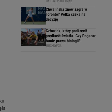
MATERIAŁ PROMOCYJNY
Chwalińska znów zagra w
Toronto? Polka czeka na
decyzję
Człowiek, który podkręcił
prędkość światła. Czy Pogacar
łamie prawa biologii?
SUBSKRYPCJA
ku
ła i