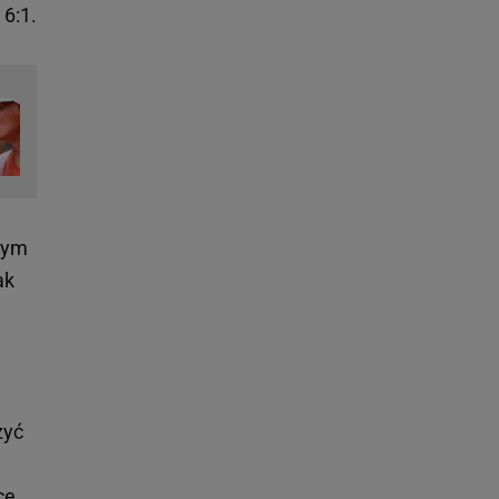
 6:1.
 tym
ak
zyć
cę