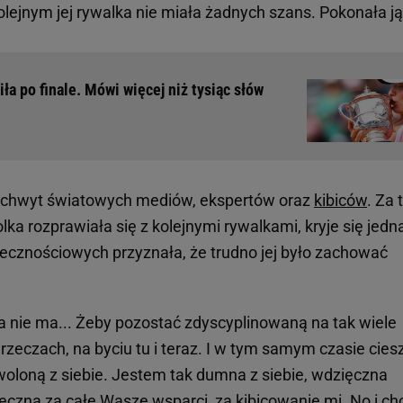
lejnym jej rywalka nie miała żadnych szans. Pokonała ją
iła po finale. Mówi więcej niż tysiąc słów
zachwyt światowych mediów, ekspertów oraz
kibiców
. Za
lka rozprawiała się z kolejnymi rywalkami, kryje się jedn
ecznościowych przyznała, że trudno jej było zachować
 nie ma... Żeby pozostać zdyscyplinowaną na tak wiele
 rzeczach, na byciu tu i teraz. I w tym samym czasie cies
woloną z siebie. Jestem tak dumna z siebie, wdzięczna
ęczna za całe Wasze wsparci, za kibicowanie mi. No i ch