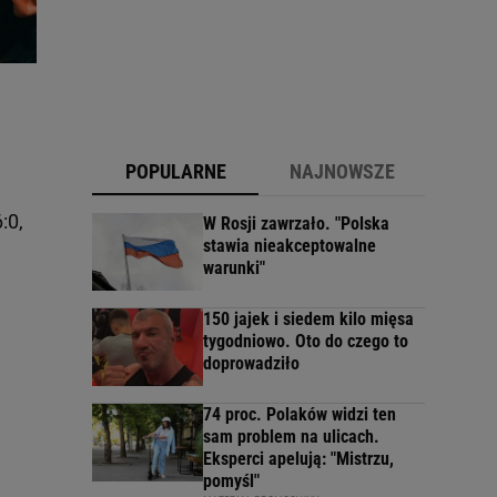
POPULARNE
NAJNOWSZE
:0,
W Rosji zawrzało. "Polska
stawia nieakceptowalne
warunki"
150 jajek i siedem kilo mięsa
tygodniowo. Oto do czego to
doprowadziło
74 proc. Polaków widzi ten
sam problem na ulicach.
Eksperci apelują: "Mistrzu,
pomyśl"