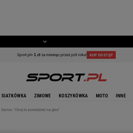
ZIECKO
MOTO
SIATKÓWKA
ZIMOWE
KOSZYKÓWKA
MOTO
INNE
d Garros. "Chcę to powiedzieć na głos"