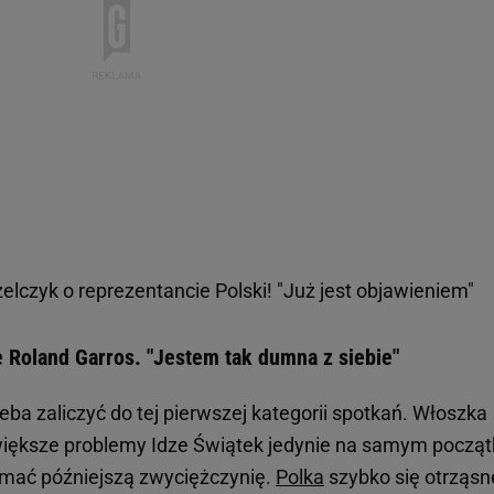
elczyk o reprezentancie Polski! "Już jest objawieniem"
le Roland Garros. "Jestem tak dumna z siebie"
zeba zaliczyć do tej pierwszej kategorii spotkań. Włoszka
większe problemy Idze Świątek jedynie na samym począt
łamać późniejszą zwyciężczynię.
Polka
szybko się otrząsnę