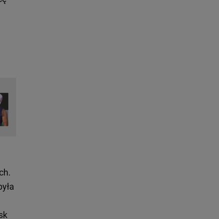
ch.
była
sk