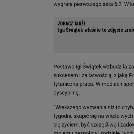
wygrała pierwszego seta 6:2. W ko
Iga Świątek właśnie to zdjęcie zrob
Postawa Igi Świątek wzbudziła 
sukcesem i za łatwością, z jaką Po
tytaniczna praca. W mediach społ
dyscyplinę.
"Większego wyzwania niż to chyba
tygodni, skupić się na właściwych
się życiem, być szczęśliwą i zado
mojemu zespołowi, rodzinie, wdzi