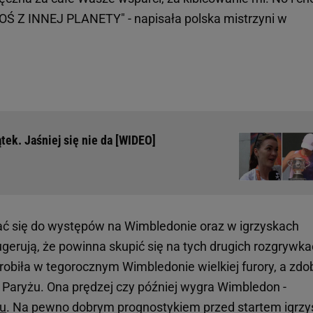
OŚ Z INNEJ PLANETY" - napisała polska mistrzyni w
ek. Jaśniej się nie da [WIDEO]
ać się do występów na Wimbledonie oraz w igrzyskach
sugerują, że powinna skupić się na tych drugich rozgrywka
robiła w tegorocznym Wimbledonie wielkiej furory, a zdo
w Paryżu. Ona prędzej czy później wygra Wimbledon -
tu
. Na pewno dobrym prognostykiem przed startem igrzy