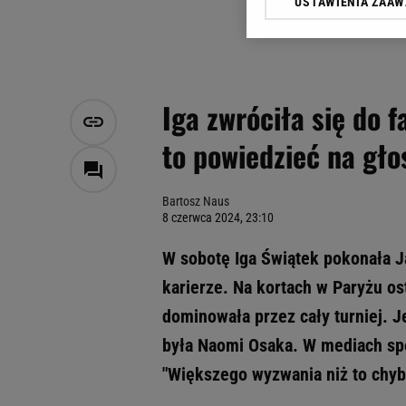
USTAWIENIA ZAA
Klikając „Akceptuję” wyra
Zaufanych Partnerów i A
dotyczące plików cookie,
odnośnik „Ustawienia pr
plików cookie możliwa je
Iga zwróciła się do 
My, nasi Zaufani Partne
to powiedzieć na gło
Użycie dokładnych danych
Przechowywanie informacji
badnie odbiorców i uleps
Bartosz Naus
8 czerwca 2024, 23:10
W sobotę Iga Świątek pokonała Ja
karierze. Na kortach w Paryżu os
dominowała przez cały turniej. J
była Naomi Osaka. W mediach sp
"Większego wyzwania niż to chyba