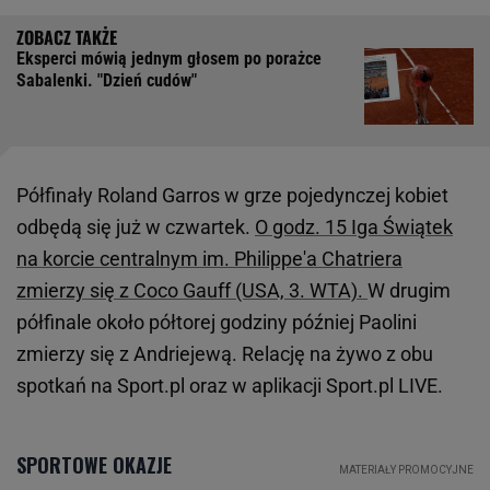
Eksperci mówią jednym głosem po porażce
Sabalenki. "Dzień cudów"
Półfinały Roland Garros w grze pojedynczej kobiet
odbędą się już w czwartek.
O godz. 15 Iga Świątek
na korcie centralnym im. Philippe'a Chatriera
zmierzy się z Coco Gauff (USA, 3. WTA).
W drugim
półfinale około półtorej godziny później Paolini
zmierzy się z Andriejewą. Relację na żywo z obu
spotkań na Sport.pl oraz w aplikacji Sport.pl LIVE.