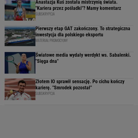
Anastazja Kuś została mistrzynią świata.
"Kariera przez pośladki"? Mamy komentarz
SUBSKRYPCJA
Pierwszy etap GAT zakończony. To strategiczna
inwestycja dla polskiego eksportu
MATERIAŁ PROMOCYJNY
Światowe media wydały werdykt ws. Sabalenki.
"Sięga dna"
Złotem IO sprawił sensację. Po cichu kończy
karierę. "Smrodek pozostał"
SUBSKRYPCJA