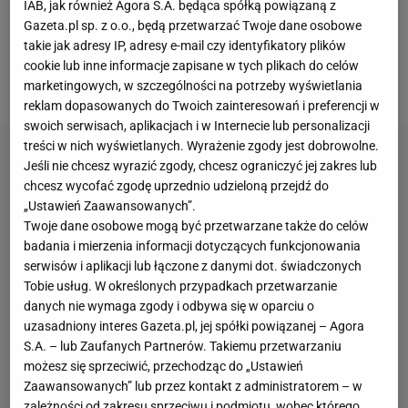
uważa rozstrzygnięcia środowych ćwierćfinałów za
IAB, jak również Agora S.A. będąca spółką powiązaną z
Gazeta.pl sp. z o.o., będą przetwarzać Twoje dane osobowe
sensacyjne. A my wiemy, że w Paryżu wszystkiemu
takie jak adresy IP, adresy e-mail czy identyfikatory plików
przygląda się ktoś, kto podejrzewał, że tak może być
cookie lub inne informacje zapisane w tych plikach do celów
-
pisał Łukasz Jachimiak, dziennikarz Sport.pl.
marketingowych, w szczególności na potrzeby wyświetlania
reklam dopasowanych do Twoich zainteresowań i preferencji w
swoich serwisach, aplikacjach i w Internecie lub personalizacji
treści w nich wyświetlanych. Wyrażenie zgody jest dobrowolne.
Jeśli nie chcesz wyrazić zgody, chcesz ograniczyć jej zakres lub
chcesz wycofać zgodę uprzednio udzieloną przejdź do
„Ustawień Zaawansowanych”.
Twoje dane osobowe mogą być przetwarzane także do celów
badania i mierzenia informacji dotyczących funkcjonowania
serwisów i aplikacji lub łączone z danymi dot. świadczonych
Tobie usług. W określonych przypadkach przetwarzanie
danych nie wymaga zgody i odbywa się w oparciu o
uzasadniony interes Gazeta.pl, jej spółki powiązanej – Agora
S.A. – lub Zaufanych Partnerów. Takiemu przetwarzaniu
możesz się sprzeciwić, przechodząc do „Ustawień
Zaawansowanych” lub przez kontakt z administratorem – w
zależności od zakresu sprzeciwu i podmiotu, wobec którego