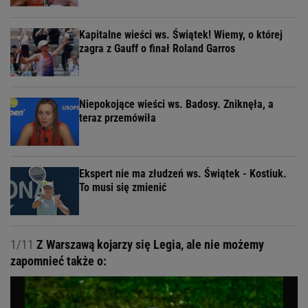
Kapitalne wieści ws. Świątek! Wiemy, o której
zagra z Gauff o finał Roland Garros
Niepokojące wieści ws. Badosy. Zniknęła, a
teraz przemówiła
Ekspert nie ma złudzeń ws. Świątek - Kostiuk.
To musi się zmienić
1/11
Z Warszawą kojarzy się Legia, ale nie możemy
zapomnieć także o: