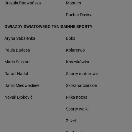
Urszula Radwańska
Masters
Puchar Davisa
GWIAZDY ŚWIATOWEGO TENISA
INNE SPORTY
Aryna Sabalenka
Boks
Paula Badosa
Kolarstwo
Maria Sakkari
Koszykówka
Rafael Nadal
Sporty motorowe
Daniił Miedwiediew
Skoki narciarskie
Novak Djoković
Piłka nożna
Sporty walki
Żużel