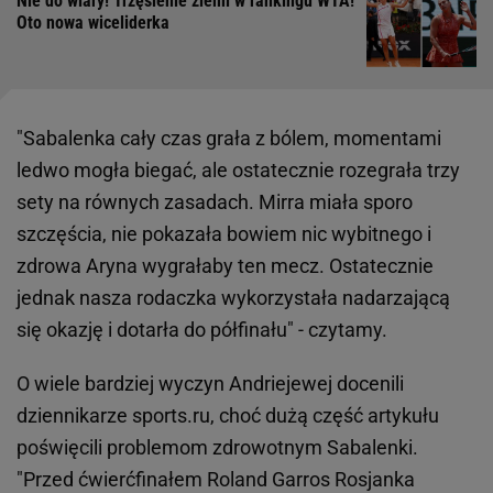
Nie do wiary! Trzęsienie ziemi w rankingu WTA!
Oto nowa wiceliderka
"Sabalenka cały czas grała z bólem, momentami
ledwo mogła biegać, ale ostatecznie rozegrała trzy
sety na równych zasadach. Mirra miała sporo
szczęścia, nie pokazała bowiem nic wybitnego i
zdrowa Aryna wygrałaby ten mecz. Ostatecznie
jednak nasza rodaczka wykorzystała nadarzającą
się okazję i dotarła do półfinału" - czytamy.
O wiele bardziej wyczyn Andriejewej docenili
dziennikarze sports.ru, choć dużą część artykułu
poświęcili problemom zdrowotnym Sabalenki.
"Przed ćwierćfinałem Roland Garros Rosjanka