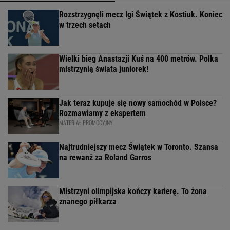
Rozstrzygnęli mecz Igi Świątek z Kostiuk. Koniec
w trzech setach
Wielki bieg Anastazji Kuś na 400 metrów. Polka
mistrzynią świata juniorek!
Jak teraz kupuje się nowy samochód w Polsce?
Rozmawiamy z ekspertem
MATERIAŁ PROMOCYJNY
Najtrudniejszy mecz Świątek w Toronto. Szansa
na rewanż za Roland Garros
Mistrzyni olimpijska kończy karierę. To żona
znanego piłkarza