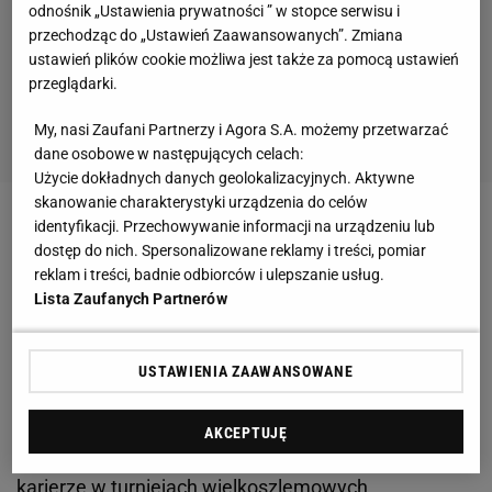
odnośnik „Ustawienia prywatności ” w stopce serwisu i
przechodząc do „Ustawień Zaawansowanych”. Zmiana
ustawień plików cookie możliwa jest także za pomocą ustawień
przeglądarki.
My, nasi Zaufani Partnerzy i Agora S.A. możemy przetwarzać
dane osobowe w następujących celach:
Użycie dokładnych danych geolokalizacyjnych. Aktywne
skanowanie charakterystyki urządzenia do celów
identyfikacji. Przechowywanie informacji na urządzeniu lub
Zobacz wideo
Skarga na dziennikarza Polsatu
dostęp do nich. Spersonalizowane reklamy i treści, pomiar
reklam i treści, badnie odbiorców i ulepszanie usług.
Ból nie odpuszczał i w drugiej partii znów poprosiła o
Lista Zaufanych Partnerów
pomoc. Nie skreczowała jednak i walczyła dalej. Tę
partię wygrała Andriejewa - 6:4. Rosjanka popełniała
USTAWIENIA ZAAWANSOWANE
mniej błędów, grała pewniej i precyzyjniej. To też
przełożyło się na triumf w trzeciej odsłonie - 6:4 i w
AKCEPTUJĘ
całym
meczu
2:1. To największy sukces 17-latki w
karierze w turniejach wielkoszlemowych.