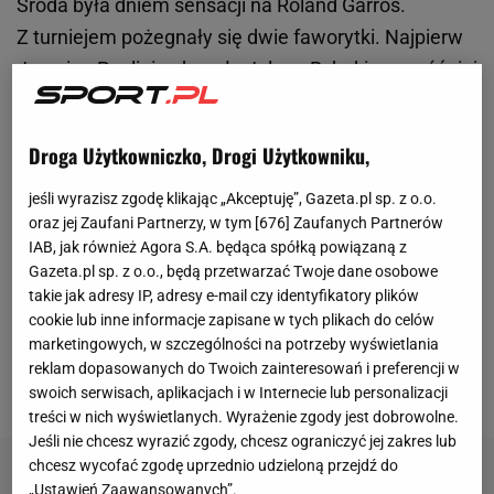
Środa była dniem sensacji na Roland Garros.
Z turniejem pożegnały się dwie faworytki. Najpierw
Jasmine
Paolini
pokonała Jelenę Rybakinę, a później
Mirra Andriejewa rozprawiła się z Aryną Sabalenką. I
to właśnie wyeliminowanie wiceliderki rankingu
WTA
Droga Użytkowniczko, Drogi Użytkowniku,
wzbudziło największe zdziwienie.
Niemal od
początku spotkania Białorusinka mierzyła się z
jeśli wyrazisz zgodę klikając „Akceptuję”, Gazeta.pl sp. z o.o.
oraz jej Zaufani Partnerzy, w tym [
676
] Zaufanych Partnerów
problemami zdrowotnymi
. Już po siódmym gemie
IAB, jak również Agora S.A. będąca spółką powiązaną z
pierwszego seta (3:4) poprosiła o przerwę
Gazeta.pl sp. z o.o., będą przetwarzać Twoje dane osobowe
medyczną i wskazała na brzuch, sugerując, że
takie jak adresy IP, adresy e-mail czy identyfikatory plików
cookie lub inne informacje zapisane w tych plikach do celów
właśnie z nim ma problem. Mimo wszystko nie
marketingowych, w szczególności na potrzeby wyświetlania
poddała się i po zażyciu lekarstw wróciła do gry.
reklam dopasowanych do Twoich zainteresowań i preferencji w
Triumfowała 7:6(5).
swoich serwisach, aplikacjach i w Internecie lub personalizacji
treści w nich wyświetlanych. Wyrażenie zgody jest dobrowolne.
Jeśli nie chcesz wyrazić zgody, chcesz ograniczyć jej zakres lub
chcesz wycofać zgodę uprzednio udzieloną przejdź do
„Ustawień Zaawansowanych”.