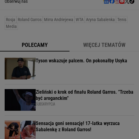
Obserwuj nas
Rosja
Roland Garros
Mirra Andriejewa
WTA
Aryna Sabalenka
Tenis
Media
POLECAMY
WIĘCEJ TEMATÓW
Tyson wskazuje palcem. On pokonałby Usyka
Zieliński o krok od finału Roland Garros. "Trzeba
być aroganckim"
SUBSKRYPCJA
Sensacja goni sensację! 17-latka wyrzuca
Sabalenkę z Roland Garros!