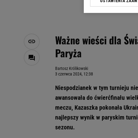
USTAWIENIA ZAA
Klikając „Akceptuję” wyra
Zaufanych Partnerów i A
dotyczące plików cookie,
odnośnik „Ustawienia pr
plików cookie możliwa je
Ważne wieści dla Świ
My, nasi Zaufani Partne
Paryża
Użycie dokładnych danych
Przechowywanie informacji
badnie odbiorców i uleps
Bartosz Królikowski
3 czerwca 2024, 12:38
Niespodzianek w tym turnieju nie 
awansowała do ćwierćfinału wie
meczu, Kazaszka pokonała Ukrain
najlepszy wynik w paryskim turni
sezonu.