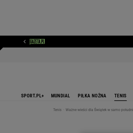
WIADOMOŚCI
NEXT
SPORT
PLOTEK
D
SPORT.PL+
MUNDIAL
PIŁKA NOŻNA
TENIS
Tenis
Ważne wieści dla Świątek w samo południ