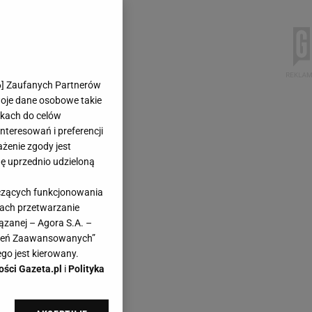
6
] Zaufanych Partnerów
woje dane osobowe takie
likach do celów
teresowań i preferencji
ażenie zgody jest
dę uprzednio udzieloną
yczących funkcjonowania
kach przetwarzanie
ązanej – Agora S.A. –
awień Zaawansowanych”
go jest kierowany.
ości Gazeta.pl
i
Polityka