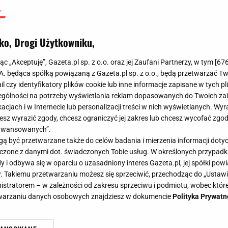
ko, Drogi Użytkowniku,
jąc „Akceptuję”, Gazeta.pl sp. z o.o. oraz jej Zaufani Partnerzy, w tym [
67
.A. będąca spółką powiązaną z Gazeta.pl sp. z o.o., będą przetwarzać T
ail czy identyfikatory plików cookie lub inne informacje zapisane w tych p
gólności na potrzeby wyświetlania reklam dopasowanych do Twoich zain
acjach i w Internecie lub personalizacji treści w nich wyświetlanych. Wyr
cesz wyrazić zgody, chcesz ograniczyć jej zakres lub chcesz wycofać zgo
aawansowanych”.
 być przetwarzane także do celów badania i mierzenia informacji dot
 łączone z danymi dot. świadczonych Tobie usług. W określonych przypad
i odbywa się w oparciu o uzasadniony interes Gazeta.pl, jej spółki powi
. Takiemu przetwarzaniu możesz się sprzeciwić, przechodząc do „Ust
nistratorem – w zależności od zakresu sprzeciwu i podmiotu, wobec które
etwarzaniu danych osobowych znajdziesz w dokumencie
Polityka Prywatn