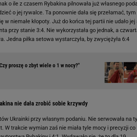
ak o ile z czasem Rybakina pilnowała już własnego poda
ieć o jej rywalce. Ta ponownie dała się przełamać, tym
ę w niemałe kłopoty. Już do końca tej partii nie udało jej 
nta przy stanie 3:4. Nie wykorzystała go jednak, a czwar
ała. Jedna piłka setowa wystarczyła, by zwyciężyła 6:4
Czy proszę o zbyt wiele o 1 w nocy?"
bakina nie dała zrobić sobie krzywdy
otów Ukrainki przy własnym podaniu. Nie serwowała na ty
t. W trakcie wymian zaś nie miała tyle mocy i precyzji co
utorstwa Rybakiny i 4:1. Wydawało się, że to dla 19.