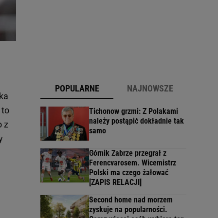
POPULARNE
NAJNOWSZE
nka
 to
Tichonow grzmi: Z Polakami
należy postąpić dokładnie tak
o z
samo
y
Górnik Zabrze przegrał z
Ferencvarosem. Wicemistrz
Polski ma czego żałować
[ZAPIS RELACJI]
Second home nad morzem
zyskuje na popularności.