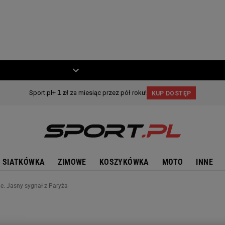
ZIECKO
MOTO
SIATKÓWKA
ZIMOWE
KOSZYKÓWKA
MOTO
INNE
e. Jasny sygnał z Paryża