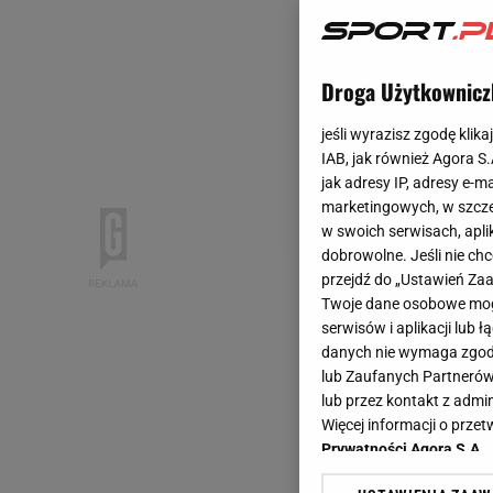
Droga Użytkownicz
jeśli wyrazisz zgodę klika
IAB, jak również Agora S
jak adresy IP, adresy e-m
marketingowych, w szcze
w swoich serwisach, aplik
dobrowolne. Jeśli nie ch
przejdź do „Ustawień Z
Twoje dane osobowe mogą
serwisów i aplikacji lub
danych nie wymaga zgody 
lub Zaufanych Partnerów
lub przez kontakt z admi
Więcej informacji o prz
Prywatności Agora S.A.