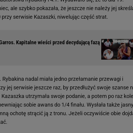
iec, ale szybko pokazała, że jeszcze nie należy jej skreśl
rzy serwisie Kazaszki, niwelując część strat.
Garros. Kapitalne wieści przed decydującą fazą
. Rybakina nadal miała jedno przełamanie przewagi i
y jej serwisie jeszcze raz, by przedłużyć swoje szanse 
o. Kazaszka utrzymała swoje podanie, a potem po raz kol
pewniając sobie awans do 1/4 finału. Wysłała także jasn
ną ochotę strącić ją z tronu. Jeżeli oczywiście obie dojd
kać.