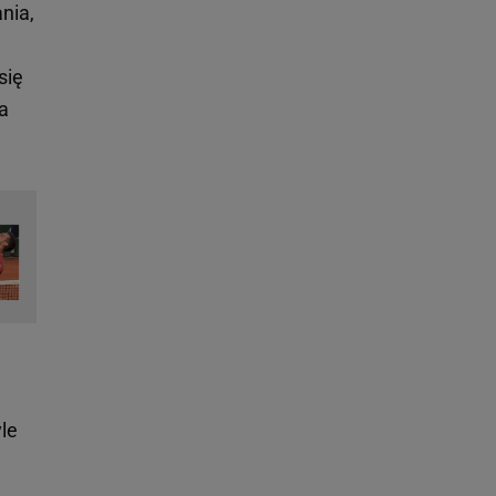
nia,
się
ta
le