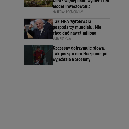
Coraz więcej osób wybiera ten
model inwestowania
MATERIAŁ PROMOCYJNY
Tak FIFA wyrolowała
gospodarzy mundialu. Nie
chce dać nawet miliona
SUBSKRYPCJA
Szczęsny dotrzymuje słowa.
Tak piszą o nim Hiszpanie po
wyjeździe Barcelony