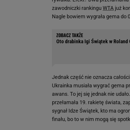
zawodniczki rankingu
WTA
już kon
Nagle bowiem wygrała gema do 0 p
Oto drabinka Igi Świątek w Roland 
Jednak część nie oznacza całości
Ukrainka musiała wygrać gema prz
awans. To jej się jednak nie udał
przełamała 19. rakietę świata, za
sygnał Idze Świątek, kto ma ogrom
finału, bo to w nim mogą się spot