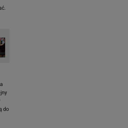
ać.
na
ejny
y
ą do