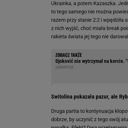
Ukrainka, a potem Kazaszka. Jedn
to tego samego nie można powiedz
razem przy stanie 2:2 i wpędziła si
z nich wyjść, choć miała break poi
rakieta świata jej tego nie darow
Djoković nie wytrzymał na korcie. "
SUBSKRYPCJA
Switolina pokazała pazur, ale Ry
Druga partia to kontynuacja kłop
dobrze, by uczynić z tego swój atu
rywalka. Efekt? Dwa przełamania a