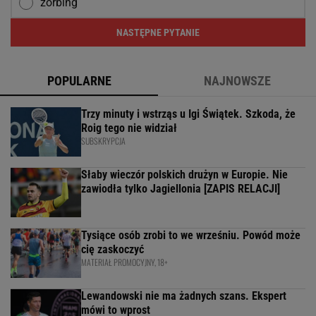
zorbing
NASTĘPNE PYTANIE
POPULARNE
NAJNOWSZE
Trzy minuty i wstrząs u Igi Świątek. Szkoda, że
Roig tego nie widział
SUBSKRYPCJA
Słaby wieczór polskich drużyn w Europie. Nie
zawiodła tylko Jagiellonia [ZAPIS RELACJI]
Tysiące osób zrobi to we wrześniu. Powód może
cię zaskoczyć
MATERIAŁ PROMOCYJNY, 18+
Lewandowski nie ma żadnych szans. Ekspert
mówi to wprost