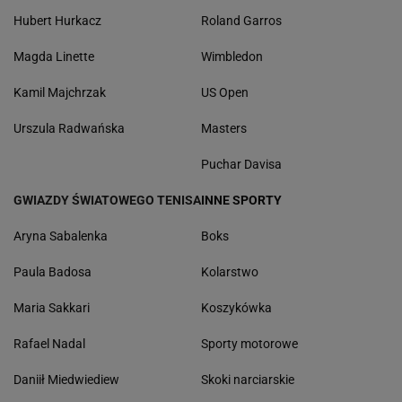
Hubert Hurkacz
Roland Garros
Magda Linette
Wimbledon
Kamil Majchrzak
US Open
Urszula Radwańska
Masters
Puchar Davisa
GWIAZDY ŚWIATOWEGO TENISA
INNE SPORTY
Aryna Sabalenka
Boks
Paula Badosa
Kolarstwo
Maria Sakkari
Koszykówka
Rafael Nadal
Sporty motorowe
Daniił Miedwiediew
Skoki narciarskie