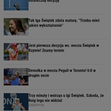
ostateczną decyzję
Tak Iga Świątek zdała maturę. "Trzeba mieć
jakieś wykształcenie"
Jest pierwsza decyzja ws. meczu Świątek w
Rzymie! Znamy termin
Demolka w meczu Peguli w Toronto! 6:0 w
drugim secie
Trzy minuty i wstrząs u Igi Świątek. Szkoda, że
Roig tego nie widział
SUBSKRYPCJA