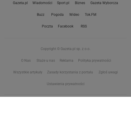
Gazeta.pl
Wiadomości
Sport.pl
Biznes
Gazeta Wyborcza
Buzz
Pogoda
Wideo
Tok.FM
Poczta
Facebook
RSS
Copyright © Gazeta.pl sp. z o.o.
O Nas
Staże u nas
Reklama
Polityka prywatności
Wszystkie artykuły
Zasady korzystania z portalu
Zgłoś uwagi
Ustawienia prywatności
Właściciel niniejszego serwisu nie wyraża zgody na zwielokrotnianie ani inne
korzystanie z utworów rozpowszechnionych w tym serwisie, w celu
eksploracji tekstów i danych. Więcej informacji w
zastrzeżeniu dot. eksploracji tekstów i danych