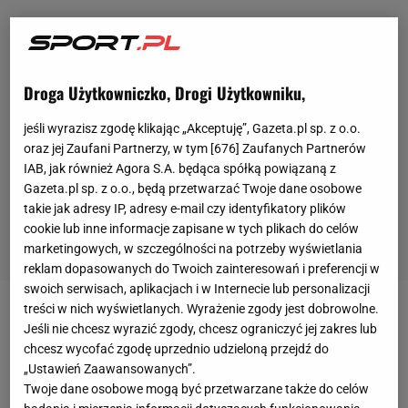
Droga Użytkowniczko, Drogi Użytkowniku,
jeśli wyrazisz zgodę klikając „Akceptuję”, Gazeta.pl sp. z o.o.
oraz jej Zaufani Partnerzy, w tym [
676
] Zaufanych Partnerów
IAB, jak również Agora S.A. będąca spółką powiązaną z
Gazeta.pl sp. z o.o., będą przetwarzać Twoje dane osobowe
takie jak adresy IP, adresy e-mail czy identyfikatory plików
cookie lub inne informacje zapisane w tych plikach do celów
marketingowych, w szczególności na potrzeby wyświetlania
reklam dopasowanych do Twoich zainteresowań i preferencji w
swoich serwisach, aplikacjach i w Internecie lub personalizacji
treści w nich wyświetlanych. Wyrażenie zgody jest dobrowolne.
Po
turnieju
w Madrycie zawodniczki szybko
Jeśli nie chcesz wyrazić zgody, chcesz ograniczyć jej zakres lub
przeniosły się do Rzymu, aby rywalizować w kolejnej
chcesz wycofać zgodę uprzednio udzieloną przejdź do
„Ustawień Zaawansowanych”.
imprezie rangi
WTA
1000 na mączce. Pierwsza
Twoje dane osobowe mogą być przetwarzane także do celów
runda została zainaugurowana we wtorek. Na kort w