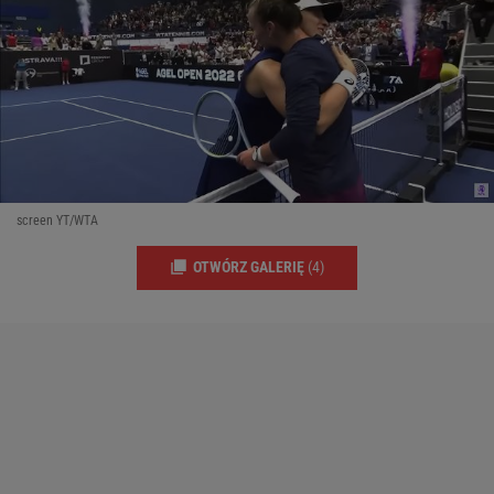
screen YT/WTA
OTWÓRZ GALERIĘ
(4)