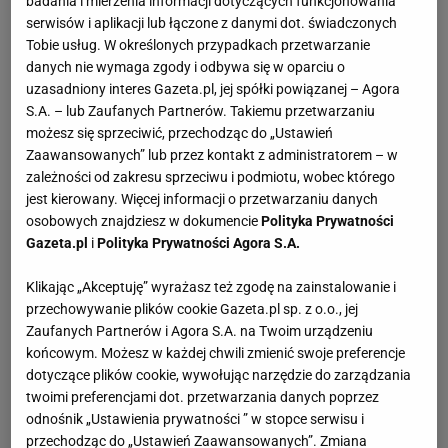
badania i mierzenia informacji dotyczących funkcjonowania
Foro Italico wyszła m.in. Magdalena Fręch (55.
serwisów i aplikacji lub łączone z danymi dot. świadczonych
Tobie usług. W określonych przypadkach przetwarzanie
WTA), która sprawiła miłą niespodziankę, pokonując
danych nie wymaga zgody i odbywa się w oparciu o
7:6(2), 6:3 Ashlyn Krueger (66. WTA). Łodzianka w
uzasadniony interes Gazeta.pl, jej spółki powiązanej – Agora
drugiej rundzie czeka zdecydowanie trudniejsze
S.A. – lub Zaufanych Partnerów. Takiemu przetwarzaniu
możesz się sprzeciwić, przechodząc do „Ustawień
zadanie, albowiem jej rywalką będzie rozstawiona z
Zaawansowanych” lub przez kontakt z administratorem – w
trójką
Coco Gauff
.
zależności od zakresu sprzeciwu i podmiotu, wobec którego
jest kierowany. Więcej informacji o przetwarzaniu danych
osobowych znajdziesz w dokumencie
Polityka Prywatności
Gazeta.pl
i
Polityka Prywatności Agora S.A.
Klikając „Akceptuję” wyrażasz też zgodę na zainstalowanie i
przechowywanie plików cookie Gazeta.pl sp. z o.o., jej
Zaufanych Partnerów i Agora S.A. na Twoim urządzeniu
końcowym. Możesz w każdej chwili zmienić swoje preferencje
dotyczące plików cookie, wywołując narzędzie do zarządzania
twoimi preferencjami dot. przetwarzania danych poprzez
odnośnik „Ustawienia prywatności ” w stopce serwisu i
przechodząc do „Ustawień Zaawansowanych”. Zmiana