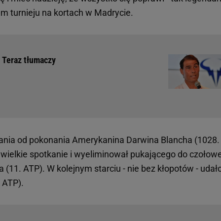
m turnieju na kortach w Madrycie.
 Teraz tłumaczy
ania od pokonania Amerykanina Darwina Blancha (1028.
ł wielkie spotkanie i wyeliminował pukającego do czołowe
a (11. ATP). W kolejnym starciu - nie bez kłopotów - uda
. ATP).