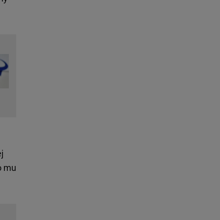
j
ło mu