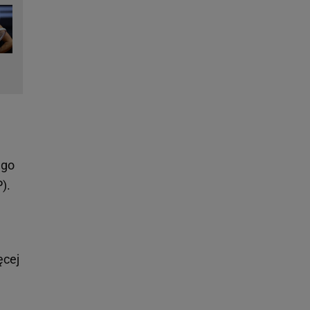
 go
P).
ęcej