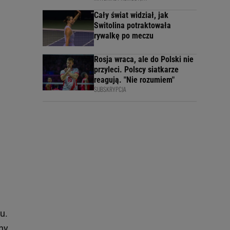
Cały świat widział, jak
Switolina potraktowała
rywalkę po meczu
Rosja wraca, ale do Polski nie
przyleci. Polscy siatkarze
reagują. "Nie rozumiem"
SUBSKRYPCJA
u.
rny