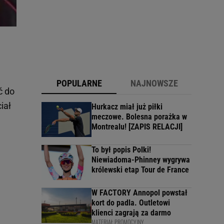
POPULARNE
NAJNOWSZE
ć do
iał
Hurkacz miał już piłki
meczowe. Bolesna porażka w
Montrealu! [ZAPIS RELACJI]
To był popis Polki!
Niewiadoma-Phinney wygrywa
królewski etap Tour de France
W FACTORY Annopol powstał
kort do padla. Outletowi
klienci zagrają za darmo
MATERIAŁ PROMOCYJNY