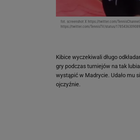
fot. screenshot X https://twitter.com/TennisChann
https://twitter.com/TennisTV/status/178543630908
Kibice wyczekiwali długo odkłada
gry podczas turniejów na tak lubia
wystąpić w Madrycie. Udało mu się
ojczyźnie.