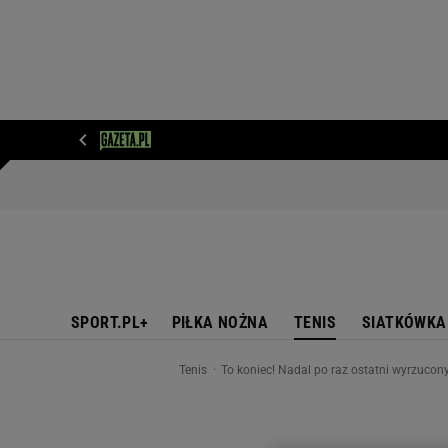
WIADOMOŚCI
NEXT
SPORT
PLOTEK
D
SPORT.PL+
PIŁKA NOŻNA
TENIS
SIATKÓWKA
Tenis
To koniec! Nadal po raz ostatni wyrzucony