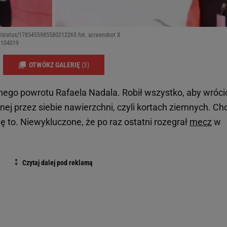
el/status/1785455985580212265 fot. screenshot X
9104019
OTWÓRZ GALERIĘ
(3)
nego powrotu Rafaela Nadala. Robił wszystko, aby wróci
nej przez siebie nawierzchni, czyli kortach ziemnych. Chc
 to. Niewykluczone, że po raz ostatni rozegrał
mecz
w