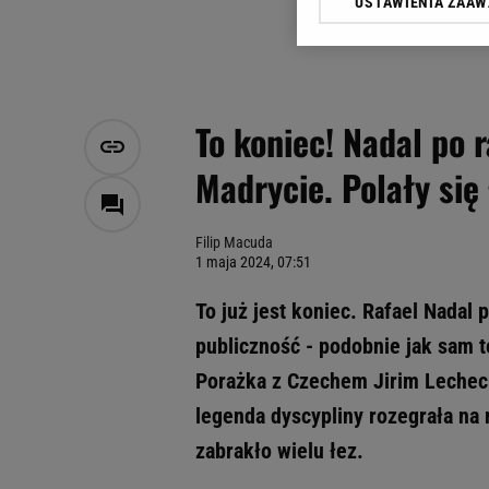
USTAWIENIA ZAA
Klikając „Akceptuję” wyra
Zaufanych Partnerów i A
dotyczące plików cookie,
odnośnik „Ustawienia pr
plików cookie możliwa je
To koniec! Nadal po 
My, nasi Zaufani Partne
Madrycie. Polały się
Użycie dokładnych danych
Przechowywanie informacji
badnie odbiorców i uleps
Filip Macuda
1 maja 2024, 07:51
To już jest koniec. Rafael Nadal
publiczność - podobnie jak sam t
Porażka z Czechem Jirim Lechec
legenda dyscypliny rozegrała na r
zabrakło wielu łez.