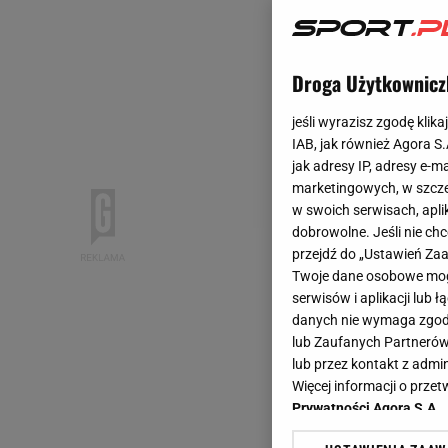
Droga Użytkownicz
jeśli wyrazisz zgodę klika
IAB, jak również Agora S
jak adresy IP, adresy e-m
marketingowych, w szcze
w swoich serwisach, aplik
dobrowolne. Jeśli nie ch
przejdź do „Ustawień Z
Twoje dane osobowe mogą
serwisów i aplikacji lub
danych nie wymaga zgody 
lub Zaufanych Partnerów
lub przez kontakt z admi
Więcej informacji o prz
Prywatności Agora S.A.