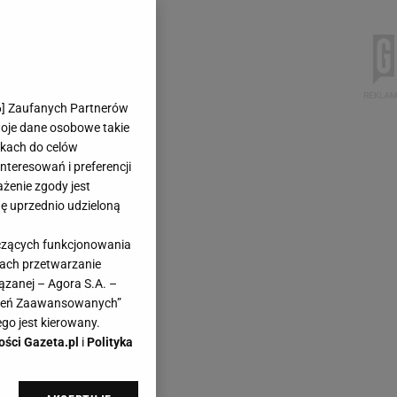
6
] Zaufanych Partnerów
woje dane osobowe takie
likach do celów
teresowań i preferencji
ażenie zgody jest
dę uprzednio udzieloną
yczących funkcjonowania
kach przetwarzanie
ązanej – Agora S.A. –
awień Zaawansowanych”
go jest kierowany.
ości Gazeta.pl
i
Polityka