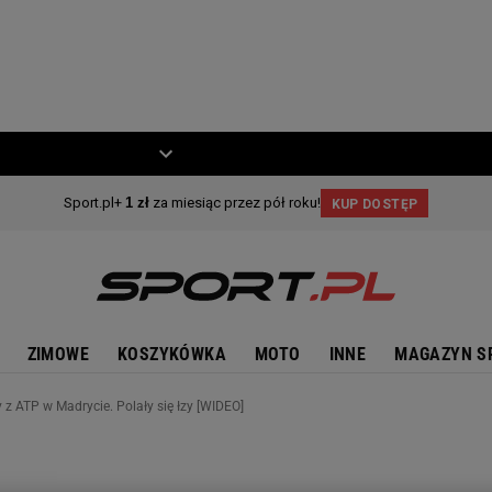
ZIECKO
MOTO
ZIMOWE
KOSZYKÓWKA
MOTO
INNE
MAGAZYN S
 z ATP w Madrycie. Polały się łzy [WIDEO]