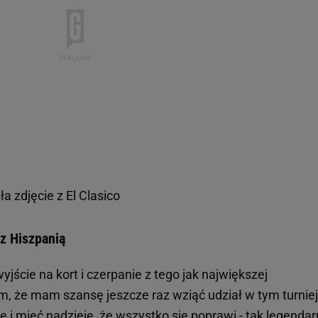
a zdjęcie z El Clasico
 z Hiszpanią
yjście na kort i czerpanie z tego jak największej
m, że mam szansę jeszcze raz wziąć udział w tym turniej
ę i mieć nadzieję, że wszystko się poprawi - tak legenda