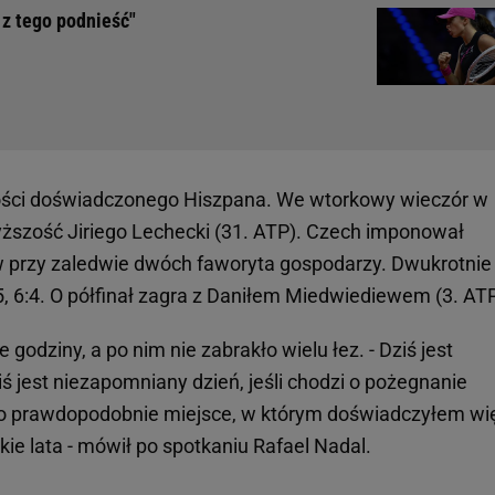
 z tego podnieść"
ści doświadczonego Hiszpana. We wtorkowy wieczór w
ższość Jiriego Lechecki (31. ATP). Czech imponował
w przy zaledwie dwóch faworyta gospodarzy. Dwukrotnie
5, 6:4. O półfinał zagra z Daniłem Miedwiediewem (3. AT
godziny, a po nim nie zabrakło wielu łez. - Dziś jest
ś jest niezapomniany dzień, jeśli chodzi o pożegnanie
 po prawdopodobnie miejsce, w którym doświadczyłem wi
kie lata - mówił po spotkaniu Rafael Nadal.