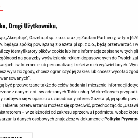
ko, Drogi Użytkowniku,
jąc „Akceptuję”, Gazeta.pl sp. z o.o. oraz jej Zaufani Partnerzy, w tym [
67
.A. będąca spółką powiązaną z Gazeta.pl sp. z o.o., będą przetwarzać T
ail czy identyfikatory plików cookie lub inne informacje zapisane w tych p
gólności na potrzeby wyświetlania reklam dopasowanych do Twoich zain
acjach i w Internecie lub personalizacji treści w nich wyświetlanych. Wyr
cesz wyrazić zgody, chcesz ograniczyć jej zakres lub chcesz wycofać zgo
aawansowanych”.
 być przetwarzane także do celów badania i mierzenia informacji dot
 łączone z danymi dot. świadczonych Tobie usług. W określonych przypad
i odbywa się w oparciu o uzasadniony interes Gazeta.pl, jej spółki powi
. Takiemu przetwarzaniu możesz się sprzeciwić, przechodząc do „Ust
nistratorem – w zależności od zakresu sprzeciwu i podmiotu, wobec które
etwarzaniu danych osobowych znajdziesz w dokumencie
Polityka Prywatn