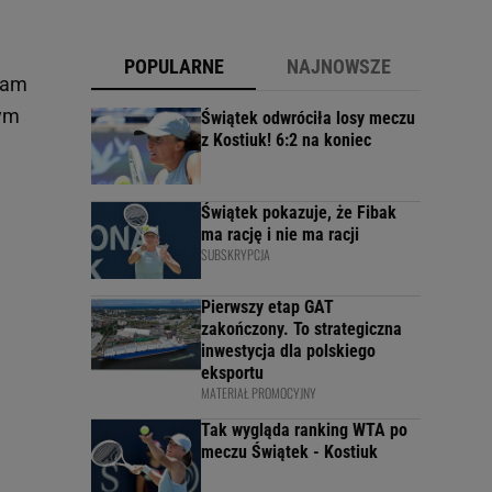
POPULARNE
NAJNOWSZE
 Tam
tym
Świątek odwróciła losy meczu
z Kostiuk! 6:2 na koniec
Świątek pokazuje, że Fibak
ma rację i nie ma racji
SUBSKRYPCJA
Pierwszy etap GAT
zakończony. To strategiczna
inwestycja dla polskiego
eksportu
MATERIAŁ PROMOCYJNY
Tak wygląda ranking WTA po
meczu Świątek - Kostiuk