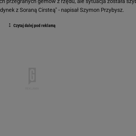
zech przegranych gemów z rzędu, ale sytuacja została szy
dynek z Soraną Cirsteą" - napisał Szymon Przybysz.