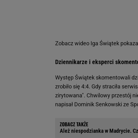
Zobacz wideo
Iga Świątek pokazał
Dziennikarze i eksperci skoment
Występ Świątek skomentowali dzie
zrobiło się 4:4. Gdy straciła serw
zirytowana". Chwilowy przestój n
napisał Dominik Senkowski ze Spo
Ależ niespodzianka w Madrycie. Cz