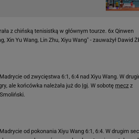
grała z chińską tenisistką w głównym tourze. 6x Qinwen
, Xin Yu Wang, Lin Zhu, Xiyu Wang" - zauważył Dawid Ż
w Madrycie od zwycięstwa 6:1, 6:4 nad Xiyu Wang. W drug
gry, ale końcówka należała już do
Igi
. W sobotę
mecz
z
ł Smoliński.
 Madrycie od pokonania Xiyu Wang 6:1, 6:4. W drugim sec