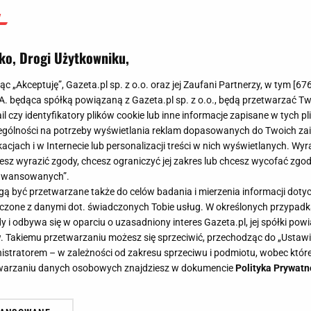
ko, Drogi Użytkowniku,
jąc „Akceptuję”, Gazeta.pl sp. z o.o. oraz jej Zaufani Partnerzy, w tym [
67
.A. będąca spółką powiązaną z Gazeta.pl sp. z o.o., będą przetwarzać T
ail czy identyfikatory plików cookie lub inne informacje zapisane w tych p
gólności na potrzeby wyświetlania reklam dopasowanych do Twoich zain
acjach i w Internecie lub personalizacji treści w nich wyświetlanych. Wyr
cesz wyrazić zgody, chcesz ograniczyć jej zakres lub chcesz wycofać zgo
aawansowanych”.
 być przetwarzane także do celów badania i mierzenia informacji dot
 łączone z danymi dot. świadczonych Tobie usług. W określonych przypad
i odbywa się w oparciu o uzasadniony interes Gazeta.pl, jej spółki powi
. Takiemu przetwarzaniu możesz się sprzeciwić, przechodząc do „Ust
nistratorem – w zależności od zakresu sprzeciwu i podmiotu, wobec które
etwarzaniu danych osobowych znajdziesz w dokumencie
Polityka Prywatn