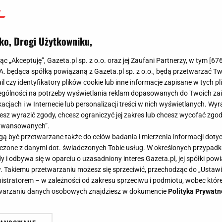
ko, Drogi Użytkowniku,
jąc „Akceptuję”, Gazeta.pl sp. z o.o. oraz jej Zaufani Partnerzy, w tym [
67
.A. będąca spółką powiązaną z Gazeta.pl sp. z o.o., będą przetwarzać T
ail czy identyfikatory plików cookie lub inne informacje zapisane w tych p
gólności na potrzeby wyświetlania reklam dopasowanych do Twoich zain
acjach i w Internecie lub personalizacji treści w nich wyświetlanych. Wyr
cesz wyrazić zgody, chcesz ograniczyć jej zakres lub chcesz wycofać zgo
aawansowanych”.
 być przetwarzane także do celów badania i mierzenia informacji dot
 łączone z danymi dot. świadczonych Tobie usług. W określonych przypad
i odbywa się w oparciu o uzasadniony interes Gazeta.pl, jej spółki powi
. Takiemu przetwarzaniu możesz się sprzeciwić, przechodząc do „Ust
nistratorem – w zależności od zakresu sprzeciwu i podmiotu, wobec które
etwarzaniu danych osobowych znajdziesz w dokumencie
Polityka Prywatn