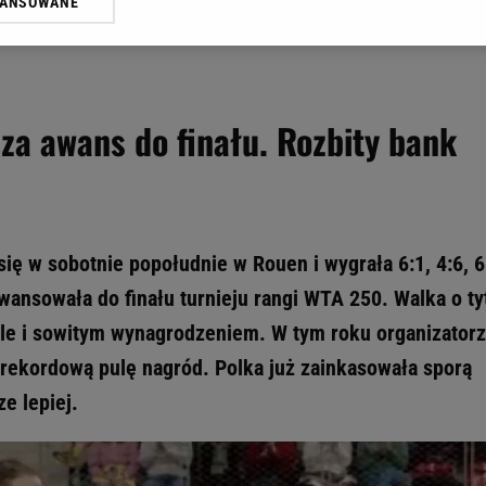
WANSOWANE
żasz też zgodę na zainstalowanie i przechowywanie plików cookie Gazeta.p
gora S.A. na Twoim urządzeniu końcowym. Możesz w każdej chwili zmien
 wywołując narzędzie do zarządzania twoimi preferencjami dot. przetw
ywatności ” w stopce serwisu i przechodząc do „Ustawień Zaawansowan
st także za pomocą ustawień przeglądarki.
 za awans do finału. Rozbity bank
rzy i Agora S.A. możemy przetwarzać dane osobowe w następujących cel
 geolokalizacyjnych. Aktywne skanowanie charakterystyki urządzenia do
 na urządzeniu lub dostęp do nich. Spersonalizowane reklamy i treści, p
zanie usług.
Lista Zaufanych Partnerów
się w sobotnie popołudnie w Rouen i wygrała 6:1, 4:6, 6
awansowała do finału turnieju rangi WTA 250. Walka o ty
 ale i sowitym wynagrodzeniem. W tym roku organizator
 rekordową pulę nagród. Polka już zainkasowała sporą
e lepiej.