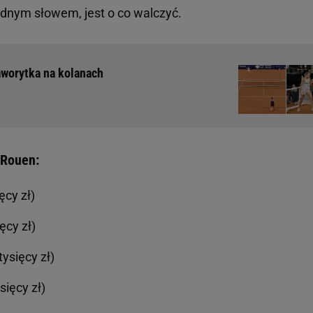
Jednym słowem, jest o co walczyć.
Faworytka na kolanach
 Rouen:
ęcy zł)
ęcy zł)
tysięcy zł)
sięcy zł)