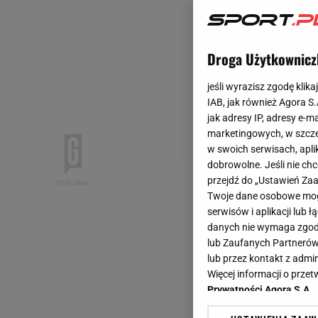
Droga Użytkownicz
jeśli wyrazisz zgodę klika
IAB, jak również Agora S
jak adresy IP, adresy e-m
marketingowych, w szcze
w swoich serwisach, aplik
dobrowolne. Jeśli nie ch
przejdź do „Ustawień Z
Twoje dane osobowe mogą
serwisów i aplikacji lub
danych nie wymaga zgody 
lub Zaufanych Partnerów
lub przez kontakt z admi
Więcej informacji o prz
Prywatności Agora S.A.