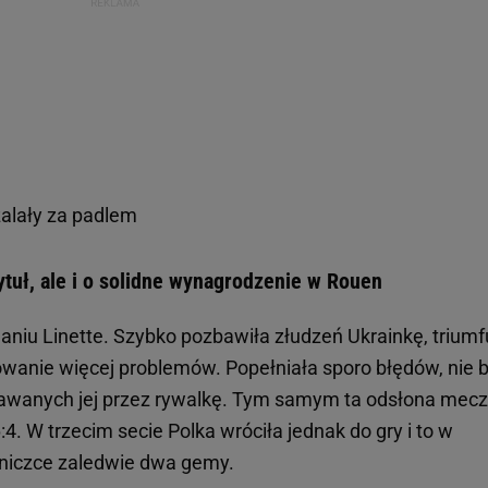
alały za padlem
tytuł, ale i o solidne wynagrodzenie w Rouen
aniu Linette. Szybko pozbawiła złudzeń Ukrainkę, triumf
dowanie więcej problemów. Popełniała sporo błędów, nie 
dawanych jej przez rywalkę. Tym samym ta odsłona mec
4. W trzecim secie Polka wróciła jednak do gry i to w
iwniczce zaledwie dwa gemy.