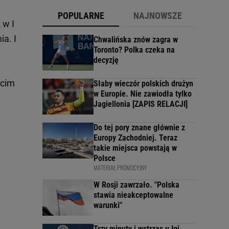
POPULARNE
NAJNOWSZE
 w I
ia. I
Chwalińska znów zagra w
Toronto? Polka czeka na
decyzję
ecim
Słaby wieczór polskich drużyn
w Europie. Nie zawiodła tylko
Jagiellonia [ZAPIS RELACJI]
Do tej pory znane głównie z
Europy Zachodniej. Teraz
takie miejsca powstają w
Polsce
MATERIAŁ PROMOCYJNY
W Rosji zawrzało. "Polska
stawia nieakceptowalne
warunki"
Trzy minuty i wstrząs u Igi