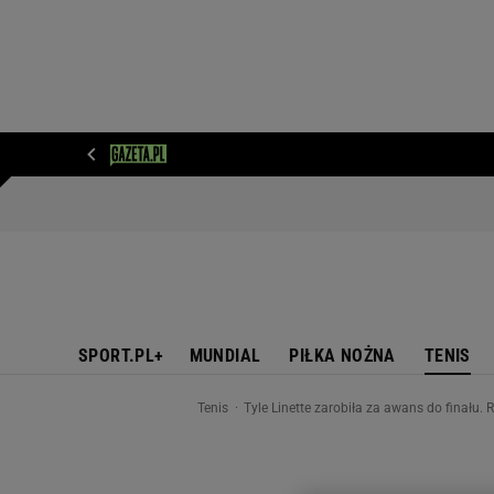
WIADOMOŚCI
NEXT
SPORT
PLOTEK
D
SPORT.PL+
MUNDIAL
PIŁKA NOŻNA
TENIS
Tenis
Tyle Linette zarobiła za awans do finału. 