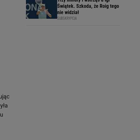
Świątek. Szkoda, że Roig tego
nie widział
SUBSKRYPCJA
ując
była
zu