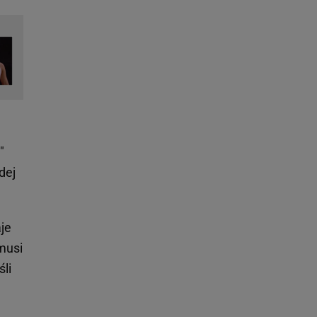
"
dej
aje
musi
li