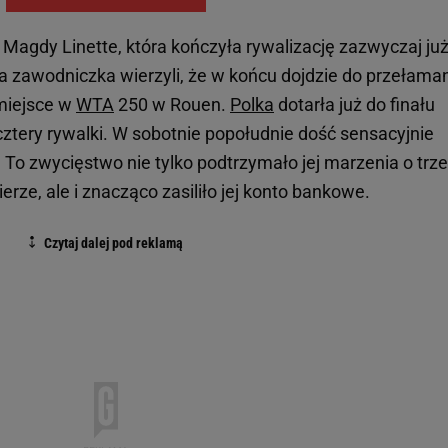
a Magdy Linette, która kończyła rywalizację zazwyczaj już
ma zawodniczka wierzyli, że w końcu dojdzie do przełaman
 miejsce w
WTA
250 w Rouen.
Polka
dotarła już do finału
cztery rywalki. W sobotnie popołudnie dość sensacyjnie
ą. To zwycięstwo nie tylko podtrzymało jej marzenia o trz
rze, ale i znacząco zasiliło jej konto bankowe.