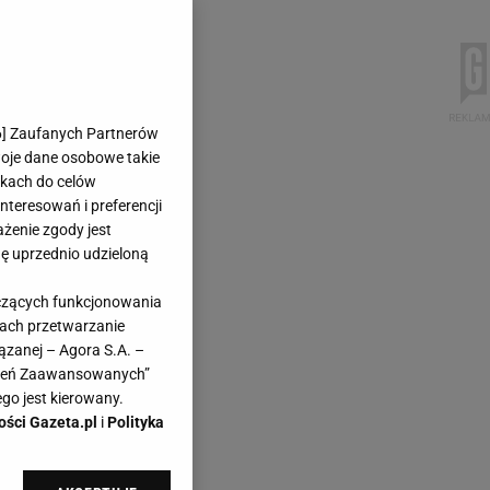
6
] Zaufanych Partnerów
woje dane osobowe takie
likach do celów
teresowań i preferencji
ażenie zgody jest
dę uprzednio udzieloną
yczących funkcjonowania
kach przetwarzanie
ązanej – Agora S.A. –
awień Zaawansowanych”
go jest kierowany.
ości Gazeta.pl
i
Polityka