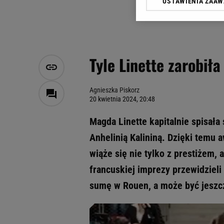
USTAWIENIA ZAA
Klikając „Akceptuję” wyra
Zaufanych Partnerów i A
dotyczące plików cookie,
odnośnik „Ustawienia pr
plików cookie możliwa je
Tyle Linette zarobiła
My, nasi Zaufani Partne
Użycie dokładnych danych
Przechowywanie informacji
Agnieszka Piskorz
20 kwietnia 2024, 20:48
badnie odbiorców i uleps
Magda Linette kapitalnie spisała 
Anhelinią Kalininą. Dzięki temu 
wiąże się nie tylko z prestiżem,
francuskiej imprezy przewidzieli
sumę w Rouen, a może być jeszcz