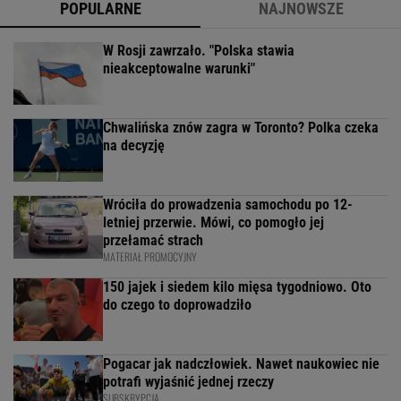
POPULARNE
NAJNOWSZE
W Rosji zawrzało. "Polska stawia
nieakceptowalne warunki"
Chwalińska znów zagra w Toronto? Polka czeka
na decyzję
Wróciła do prowadzenia samochodu po 12-
letniej przerwie. Mówi, co pomogło jej
przełamać strach
MATERIAŁ PROMOCYJNY
150 jajek i siedem kilo mięsa tygodniowo. Oto
do czego to doprowadziło
Pogacar jak nadczłowiek. Nawet naukowiec nie
potrafi wyjaśnić jednej rzeczy
SUBSKRYPCJA