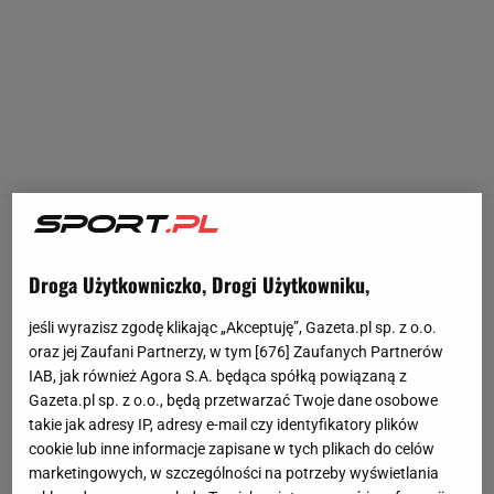
Wracający po długiej przerwie spowodowanej
kontuzją Rafael Nadal rozgrywa najprawdopodobniej
Droga Użytkowniczko, Drogi Użytkowniku,
ostatni sezon w swojej pięknej karierze.
W meczu I
jeśli wyrazisz zgodę klikając „Akceptuję”, Gazeta.pl sp. z o.o.
rundy turnieju ATP 500 w Barcelonie, na korcie
oraz jej Zaufani Partnerzy, w tym [
676
] Zaufanych Partnerów
swojego imienia, 37-letni tenisista pewnie pokonał
IAB, jak również Agora S.A. będąca spółką powiązaną z
Gazeta.pl sp. z o.o., będą przetwarzać Twoje dane osobowe
Włocha Flavio Cobollego (ATP 62) 6:2, 6:3.
W drugiej
takie jak adresy IP, adresy e-mail czy identyfikatory plików
rundzie czekało go już jednak zdecydowanie
cookie lub inne informacje zapisane w tych plikach do celów
trudniejsze zadanie.
marketingowych, w szczególności na potrzeby wyświetlania