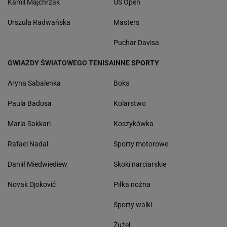
Kamil Majchrzak
US Open
Urszula Radwańska
Masters
Puchar Davisa
GWIAZDY ŚWIATOWEGO TENISA
INNE SPORTY
Aryna Sabalenka
Boks
Paula Badosa
Kolarstwo
Maria Sakkari
Koszykówka
Rafael Nadal
Sporty motorowe
Daniił Miedwiediew
Skoki narciarskie
Novak Djoković
Piłka nożna
Sporty walki
Żużel