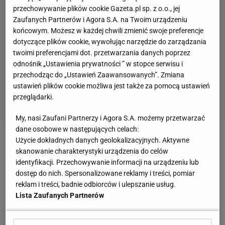
przechowywanie plików cookie Gazeta.pl sp. z o.o., jej
Zaufanych Partnerów i Agora S.A. na Twoim urządzeniu
końcowym. Możesz w każdej chwili zmienić swoje preferencje
dotyczące plików cookie, wywołując narzędzie do zarządzania
twoimi preferencjami dot. przetwarzania danych poprzez
odnośnik „Ustawienia prywatności ” w stopce serwisu i
przechodząc do „Ustawień Zaawansowanych”. Zmiana
ustawień plików cookie możliwa jest także za pomocą ustawień
przeglądarki.
My, nasi Zaufani Partnerzy i Agora S.A. możemy przetwarzać
dane osobowe w następujących celach:
Użycie dokładnych danych geolokalizacyjnych. Aktywne
Zobacz wideo
Gwiazdy sportu oszalały za padlem
skanowanie charakterystyki urządzenia do celów
identyfikacji. Przechowywanie informacji na urządzeniu lub
Alex de Minaur zbyt silny dla Rafaela Nadala. Wynik
dostęp do nich. Spersonalizowane reklamy i treści, pomiar
reklam i treści, badnie odbiorców i ulepszanie usług.
gorszy niż gra Hiszpana
Lista Zaufanych Partnerów
11.
tenisista
świata Alex De Minaur zawiesił idolowi