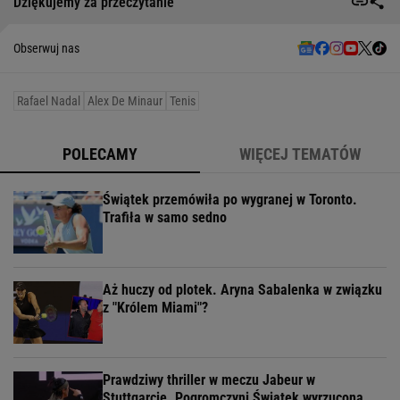
Dziękujemy za przeczytanie
Obserwuj nas
Rafael Nadal
Alex De Minaur
Tenis
POLECAMY
WIĘCEJ TEMATÓW
Świątek przemówiła po wygranej w Toronto.
Trafiła w samo sedno
Aż huczy od plotek. Aryna Sabalenka w związku
z "Królem Miami"?
Prawdziwy thriller w meczu Jabeur w
Stuttgarcie. Pogromczyni Świątek wyrzucona