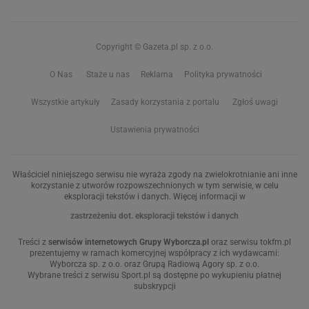
Copyright © Gazeta.pl sp. z o.o.
O Nas
Staże u nas
Reklama
Polityka prywatności
Wszystkie artykuły
Zasady korzystania z portalu
Zgłoś uwagi
Ustawienia prywatności
Właściciel niniejszego serwisu nie wyraża zgody na zwielokrotnianie ani inne
korzystanie z utworów rozpowszechnionych w tym serwisie, w celu
eksploracji tekstów i danych. Więcej informacji w
zastrzeżeniu dot. eksploracji tekstów i danych
Treści z
serwisów internetowych Grupy Wyborcza.pl
oraz serwisu tokfm.pl
prezentujemy w ramach komercyjnej współpracy z ich wydawcami:
Wyborcza sp. z o.o. oraz Grupą Radiową Agory sp. z o.o.
Wybrane treści z serwisu Sport.pl są dostępne po wykupieniu płatnej
subskrypcji