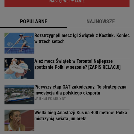
NASTĘPNE PYTANIE
POPULARNE
NAJNOWSZE
Rozstrzygnęli mecz Igi Świątek z Kostiuk. Koniec
w trzech setach
Ależ mecz Świątek w Toronto! Najlepsze
spotkanie Polki w sezonie? [ZAPIS RELACJI]
Pierwszy etap GAT zakończony. To strategiczna
inwestycja dla polskiego eksportu
MATERIAŁ PROMOCYJNY
Wielki bieg Anastazji Kuś na 400 metrów. Polka
mistrzynią świata juniorek!