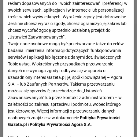
bronić będzie Iga Świątek, która wygrała ten turniej
reklam dopasowanych do Twoich zainteresowań i preferencji w
trzy razy w ostatnich czterech latach.
swoich serwisach, aplikacjach i w Internecie lub personalizacji
treści w nich wyświetlanych. Wyrażenie zgody jest dobrowolne.
Jeśli nie chcesz wyrazić zgody, chcesz ograniczyć jej zakres lub
chcesz wycofać zgodę uprzednio udzieloną przejdź do
„Ustawień Zaawansowanych”.
Twoje dane osobowe mogą być przetwarzane także do celów
badania i mierzenia informacji dotyczących funkcjonowania
serwisów i aplikacji lub łączone z danymi dot. świadczonych
Tobie usług. W określonych przypadkach przetwarzanie
danych nie wymaga zgody i odbywa się w oparciu o
uzasadniony interes Gazeta.pl, jej spółki powiązanej – Agora
S.A. – lub Zaufanych Partnerów. Takiemu przetwarzaniu
możesz się sprzeciwić, przechodząc do „Ustawień
Zaawansowanych” lub przez kontakt z administratorem – w
zależności od zakresu sprzeciwu i podmiotu, wobec którego
jest kierowany. Więcej informacji o przetwarzaniu danych
osobowych znajdziesz w dokumencie
Polityka Prywatności
Gazeta.pl
i
Polityka Prywatności Agora S.A.