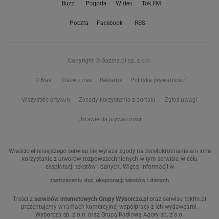
Buzz
Pogoda
Wideo
Tok.FM
Poczta
Facebook
RSS
Copyright © Gazeta.pl sp. z o.o.
O Nas
Staże u nas
Reklama
Polityka prywatności
Wszystkie artykuły
Zasady korzystania z portalu
Zgłoś uwagi
Ustawienia prywatności
Właściciel niniejszego serwisu nie wyraża zgody na zwielokrotnianie ani inne
korzystanie z utworów rozpowszechnionych w tym serwisie, w celu
eksploracji tekstów i danych. Więcej informacji w
zastrzeżeniu dot. eksploracji tekstów i danych
Treści z
serwisów internetowych Grupy Wyborcza.pl
oraz serwisu tokfm.pl
prezentujemy w ramach komercyjnej współpracy z ich wydawcami:
Wyborcza sp. z o.o. oraz Grupą Radiową Agory sp. z o.o.