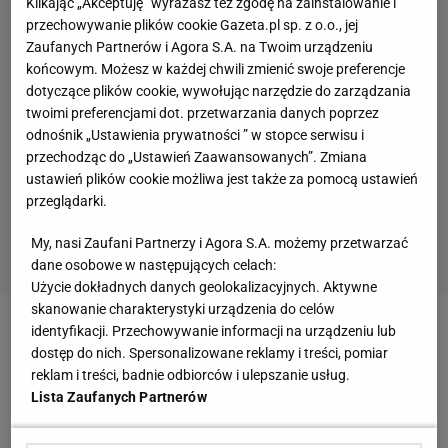
Klikając „Akceptuję” wyrażasz też zgodę na zainstalowanie i
przechowywanie plików cookie Gazeta.pl sp. z o.o., jej
Zaufanych Partnerów i Agora S.A. na Twoim urządzeniu
końcowym. Możesz w każdej chwili zmienić swoje preferencje
dotyczące plików cookie, wywołując narzędzie do zarządzania
twoimi preferencjami dot. przetwarzania danych poprzez
odnośnik „Ustawienia prywatności ” w stopce serwisu i
przechodząc do „Ustawień Zaawansowanych”. Zmiana
ustawień plików cookie możliwa jest także za pomocą ustawień
przeglądarki.
My, nasi Zaufani Partnerzy i Agora S.A. możemy przetwarzać
dane osobowe w następujących celach:
Użycie dokładnych danych geolokalizacyjnych. Aktywne
skanowanie charakterystyki urządzenia do celów
identyfikacji. Przechowywanie informacji na urządzeniu lub
Zobacz wideo
Feio mówi o konfliktach z sędziami.
dostęp do nich. Spersonalizowane reklamy i treści, pomiar
"To są konkrety"
reklam i treści, badnie odbiorców i ulepszanie usług.
Lista Zaufanych Partnerów
Tym razem
Polka
też będzie zdecydowaną