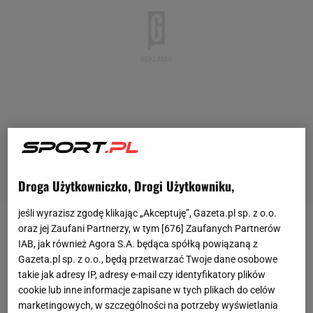
Droga Użytkowniczko, Drogi Użytkowniku,
jeśli wyrazisz zgodę klikając „Akceptuję”, Gazeta.pl sp. z o.o.
oraz jej Zaufani Partnerzy, w tym [
676
] Zaufanych Partnerów
20 maja na kortach w Paryżu rozpocznie się drugi w
IAB, jak również Agora S.A. będąca spółką powiązaną z
tym sezonie turniej wielkoszlemowy. Tym razem
Gazeta.pl sp. z o.o., będą przetwarzać Twoje dane osobowe
tenisistki i tenisiści będą rywalizować na kortach
takie jak adresy IP, adresy e-mail czy identyfikatory plików
cookie lub inne informacje zapisane w tych plikach do celów
ziemnych we French Open. Zeszłorocznego tytułu
marketingowych, w szczególności na potrzeby wyświetlania