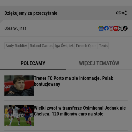
Dziękujemy za przeczytanie
Obserwuj nas
Andy Roddick
Roland Garros
Iga Świątek
French Open
Tenis
POLECAMY
WIĘCEJ TEMATÓW
Trener FC Porto ma złe informacje. Polak
kontuzjowany
Wielki zwrot w transferze Osimhena! Jednak nie
Chelsea. 120 milionów euro na stole