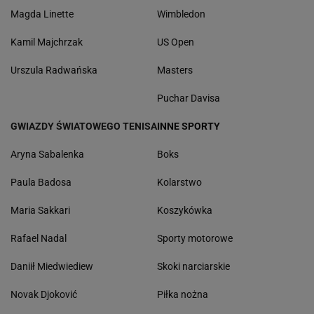
Magda Linette
Wimbledon
Kamil Majchrzak
US Open
Urszula Radwańska
Masters
Puchar Davisa
GWIAZDY ŚWIATOWEGO TENISA
INNE SPORTY
Aryna Sabalenka
Boks
Paula Badosa
Kolarstwo
Maria Sakkari
Koszykówka
Rafael Nadal
Sporty motorowe
Daniił Miedwiediew
Skoki narciarskie
Novak Djoković
Piłka nożna