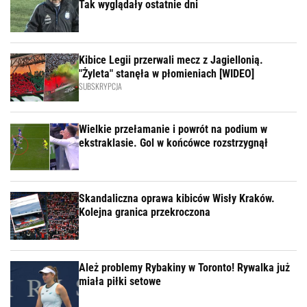
Tak wyglądały ostatnie dni
Kibice Legii przerwali mecz z Jagiellonią.
"Żyleta" stanęła w płomieniach [WIDEO]
SUBSKRYPCJA
Wielkie przełamanie i powrót na podium w
ekstraklasie. Gol w końcówce rozstrzygnął
Skandaliczna oprawa kibiców Wisły Kraków.
Kolejna granica przekroczona
Ależ problemy Rybakiny w Toronto! Rywalka już
miała piłki setowe