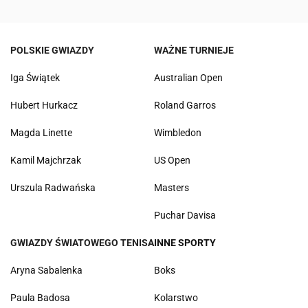
POLSKIE GWIAZDY
WAŻNE TURNIEJE
Iga Świątek
Australian Open
Hubert Hurkacz
Roland Garros
Magda Linette
Wimbledon
Kamil Majchrzak
US Open
Urszula Radwańska
Masters
Puchar Davisa
GWIAZDY ŚWIATOWEGO TENISA
INNE SPORTY
Aryna Sabalenka
Boks
Paula Badosa
Kolarstwo