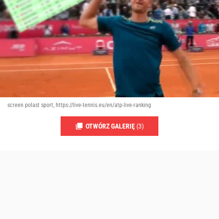
screen polast sport, https://live-tennis.eu/en/atp-live-ranking
OTWÓRZ GALERIĘ
(3)