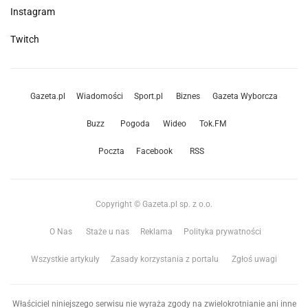
Instagram
Twitch
Gazeta.pl
Wiadomości
Sport.pl
Biznes
Gazeta Wyborcza
Buzz
Pogoda
Wideo
Tok.FM
Poczta
Facebook
RSS
Copyright © Gazeta.pl sp. z o.o.
O Nas
Staże u nas
Reklama
Polityka prywatności
Wszystkie artykuły
Zasady korzystania z portalu
Zgłoś uwagi
Właściciel niniejszego serwisu nie wyraża zgody na zwielokrotnianie ani inne