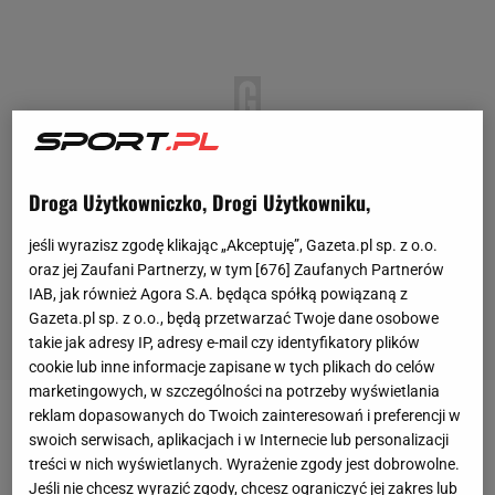
Droga Użytkowniczko, Drogi Użytkowniku,
jeśli wyrazisz zgodę klikając „Akceptuję”, Gazeta.pl sp. z o.o.
oraz jej Zaufani Partnerzy, w tym [
676
] Zaufanych Partnerów
IAB, jak również Agora S.A. będąca spółką powiązaną z
Gazeta.pl sp. z o.o., będą przetwarzać Twoje dane osobowe
takie jak adresy IP, adresy e-mail czy identyfikatory plików
cookie lub inne informacje zapisane w tych plikach do celów
marketingowych, w szczególności na potrzeby wyświetlania
reklam dopasowanych do Twoich zainteresowań i preferencji w
Za nami turnieje w Indian Wells i Miami, w których
swoich serwisach, aplikacjach i w Internecie lub personalizacji
górą okazały się
Iga Świątek
oraz Danielle Collins.
treści w nich wyświetlanych. Wyrażenie zgody jest dobrowolne.
Jeśli nie chcesz wyrazić zgody, chcesz ograniczyć jej zakres lub
Teraz tenisistki przenoszą się na korty ziemne, a