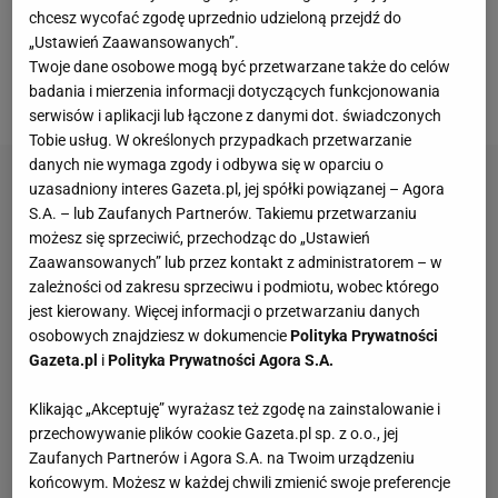
chcesz wycofać zgodę uprzednio udzieloną przejdź do
najważniejsze imprezy odbędą się w Europie.
„Ustawień Zaawansowanych”.
Pierwszy "tysięcznik" na mączce będzie miał
Twoje dane osobowe mogą być przetwarzane także do celów
badania i mierzenia informacji dotyczących funkcjonowania
miejsce w Madrycie. Start tego turnieju 23 kwietnia.
serwisów i aplikacji lub łączone z danymi dot. świadczonych
Tobie usług. W określonych przypadkach przetwarzanie
danych nie wymaga zgody i odbywa się w oparciu o
uzasadniony interes Gazeta.pl, jej spółki powiązanej – Agora
S.A. – lub Zaufanych Partnerów. Takiemu przetwarzaniu
możesz się sprzeciwić, przechodząc do „Ustawień
Zaawansowanych” lub przez kontakt z administratorem – w
zależności od zakresu sprzeciwu i podmiotu, wobec którego
jest kierowany. Więcej informacji o przetwarzaniu danych
osobowych znajdziesz w dokumencie
Polityka Prywatności
Gazeta.pl
i
Polityka Prywatności Agora S.A.
Klikając „Akceptuję” wyrażasz też zgodę na zainstalowanie i
przechowywanie plików cookie Gazeta.pl sp. z o.o., jej
Zaufanych Partnerów i Agora S.A. na Twoim urządzeniu
końcowym. Możesz w każdej chwili zmienić swoje preferencje