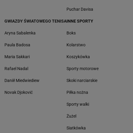
Puchar Davisa
GWIAZDY ŚWIATOWEGO TENISA
INNE SPORTY
Aryna Sabalenka
Boks
Paula Badosa
Kolarstwo
Maria Sakkari
Koszykówka
Rafael Nadal
Sporty motorowe
Daniił Miedwiediew
Skoki narciarskie
Novak Djoković
Piłka nożna
Sporty walki
Żużel
Siatkówka