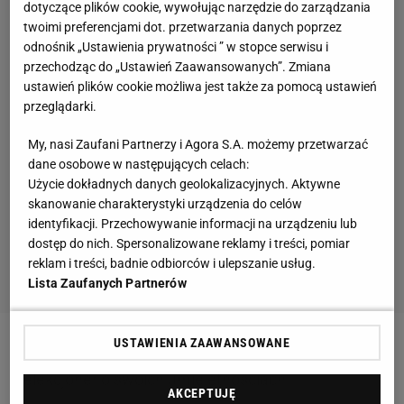
dotyczące plików cookie, wywołując narzędzie do zarządzania
twoimi preferencjami dot. przetwarzania danych poprzez
odnośnik „Ustawienia prywatności ” w stopce serwisu i
przechodząc do „Ustawień Zaawansowanych”. Zmiana
ustawień plików cookie możliwa jest także za pomocą ustawień
przeglądarki.
My, nasi Zaufani Partnerzy i Agora S.A. możemy przetwarzać
dane osobowe w następujących celach:
Użycie dokładnych danych geolokalizacyjnych. Aktywne
skanowanie charakterystyki urządzenia do celów
identyfikacji. Przechowywanie informacji na urządzeniu lub
dostęp do nich. Spersonalizowane reklamy i treści, pomiar
reklam i treści, badnie odbiorców i ulepszanie usług.
Lista Zaufanych Partnerów
USTAWIENIA ZAAWANSOWANE
Zobacz wideo
Jakim golfistą jest Michał Probierz?
Selekcjoner o swoich umiejętnościach
AKCEPTUJĘ