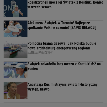
Rozstrzygnęli mecz Igi Świątek z Kostiuk. Koniec
w trzech setach
Ależ mecz Świątek w Toronto! Najlepsze
spotkanie Polki w sezonie? [ZAPIS RELACJI]
Północna brama gazowa. Jak Polska buduje
nową architekturę energetyczną regionu
MATERIAŁ PROMOCYJNY
Świątek odwróciła losy meczu z Kostiuk! 6:2 na
koniec
Anastazja Kuś mistrzynią świata! Historyczny
występ, brawo!