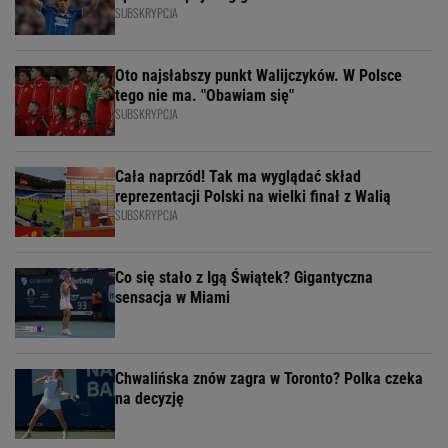
SUBSKRYPCJA
Oto najsłabszy punkt Walijczyków. W Polsce
tego nie ma. "Obawiam się"
SUBSKRYPCJA
Cała naprzód! Tak ma wyglądać skład
reprezentacji Polski na wielki finał z Walią
SUBSKRYPCJA
Co się stało z Igą Świątek? Gigantyczna
sensacja w Miami
Chwalińska znów zagra w Toronto? Polka czeka
na decyzję