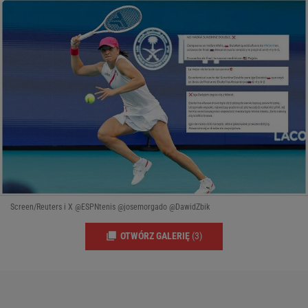
Screen/Reuters i X @ESPNtenis @josemorgado @DawidZbik
OTWÓRZ GALERIĘ
(3)