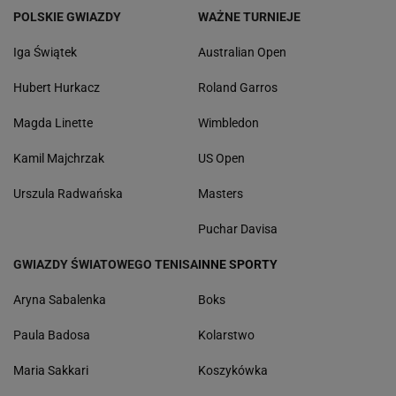
POLSKIE GWIAZDY
WAŻNE TURNIEJE
Iga Świątek
Australian Open
Hubert Hurkacz
Roland Garros
Magda Linette
Wimbledon
Kamil Majchrzak
US Open
Urszula Radwańska
Masters
Puchar Davisa
GWIAZDY ŚWIATOWEGO TENISA
INNE SPORTY
Aryna Sabalenka
Boks
Paula Badosa
Kolarstwo
Maria Sakkari
Koszykówka