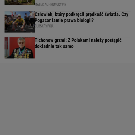
MATERIAŁ PROMOCYJNY
Człowiek, który podkręcił prędkość światła. Czy
Pogacar łamie prawa biologii?
SUBSKRYPCJA
Tichonow grzmi: Z Polakami należy postąpić
dokładnie tak samo