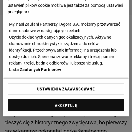
ustawień plików cookie możliwa jest także za pomocą ustawień
przeglądarki.
My, nasi Zaufani Partnerzy i Agora S.A. możemy przetwarzać
Zobacz wideo
Hubert Hurkacz zbliża się do perfekcji.
dane osobowe w następujących celach:
"Czołowa trójka na świecie"
Użycie dokładnych danych geolokalizacyjnych. Aktywne
skanowanie charakterystyki urządzenia do celów
identyfikacji. Przechowywanie informacji na urządzeniu lub
Iga Świątek przegrała w czwartej rundzie w Miami.
dostęp do nich. Spersonalizowane reklamy i treści, pomiar
Eksperci komentują porażkę. "Nie spodziewałem
reklam i treści, badnie odbiorców i ulepszanie usług.
Lista Zaufanych Partnerów
się"
Świątek przegrała dwa sety. W pierwszym uległa
USTAWIENIA ZAAWANSOWANE
4:6, a w drugiej partii 2:6. "Rosjanka nie wypuściła już
wielkiej szansy na zwycięstwo. W ostatnim gemie, w
AKCEPTUJĘ
którym serwowała, grała pewnie i po chwili mogła
cieszyć się z historycznego zwycięstwa, bo pierwszy
raz w karierze pokonała liderkę światowego