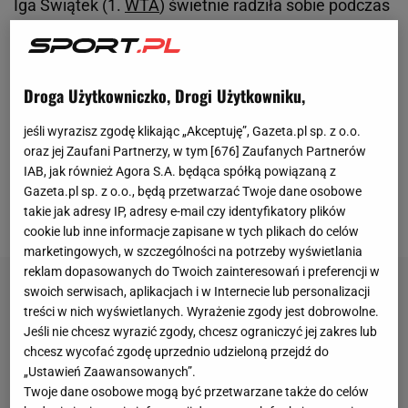
Iga Świątek (1.
WTA
) świetnie radziła sobie podczas
turnieju WTA 1000 w Miami, ale po dwóch
wygranych starciach 2:0 z Włoszką Camilą Giorgi
(108. WTA) i 2:1 z Czeszką Lindą Noskovą (31. WTA)
Droga Użytkowniczko, Drogi Użytkowniku,
przyszedł gorszy moment.
Polka
była faworytką w
jeśli wyrazisz zgodę klikając „Akceptuję”, Gazeta.pl sp. z o.o.
meczu czwartej rundy z Jekatieriną Aleksandrową
oraz jej Zaufani Partnerzy, w tym [
676
] Zaufanych Partnerów
(16. WTA), ale Rosjanka okazała się dla niej za silna.
IAB, jak również Agora S.A. będąca spółką powiązaną z
Oto jak eksperci skomentowali porażkę liderki
Gazeta.pl sp. z o.o., będą przetwarzać Twoje dane osobowe
takie jak adresy IP, adresy e-mail czy identyfikatory plików
światowego rankingu.
cookie lub inne informacje zapisane w tych plikach do celów
marketingowych, w szczególności na potrzeby wyświetlania
reklam dopasowanych do Twoich zainteresowań i preferencji w
swoich serwisach, aplikacjach i w Internecie lub personalizacji
treści w nich wyświetlanych. Wyrażenie zgody jest dobrowolne.
Jeśli nie chcesz wyrazić zgody, chcesz ograniczyć jej zakres lub
chcesz wycofać zgodę uprzednio udzieloną przejdź do
„Ustawień Zaawansowanych”.
Twoje dane osobowe mogą być przetwarzane także do celów