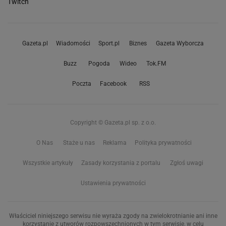
Twitch
Gazeta.pl
Wiadomości
Sport.pl
Biznes
Gazeta Wyborcza
Buzz
Pogoda
Wideo
Tok.FM
Poczta
Facebook
RSS
Copyright © Gazeta.pl sp. z o.o.
O Nas
Staże u nas
Reklama
Polityka prywatności
Wszystkie artykuły
Zasady korzystania z portalu
Zgłoś uwagi
Ustawienia prywatności
Właściciel niniejszego serwisu nie wyraża zgody na zwielokrotnianie ani inne
korzystanie z utworów rozpowszechnionych w tym serwisie, w celu