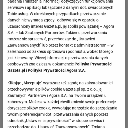
badania i mierzenia informacji dotyczących funkcjonowania
serwisów i aplikacji lub łączone z danymi dot. świadczonych
Tobie usług. W określonych przypadkach przetwarzanie
danych nie wymaga zgody i odbywa się w oparciu o
uzasadniony interes Gazeta.pl, jej spółki powiązanej – Agora
S.A. – lub Zaufanych Partnerów. Takiemu przetwarzaniu
możesz się sprzeciwić, przechodząc do „Ustawień
Zaawansowanych” lub przez kontakt z administratorem – w
zależności od zakresu sprzeciwu i podmiotu, wobec którego
jest kierowany. Więcej informacji o przetwarzaniu danych
osobowych znajdziesz w dokumencie
Polityka Prywatności
Gazeta.pl
i
Polityka Prywatności Agora S.A.
Klikając „Akceptuję” wyrażasz też zgodę na zainstalowanie i
przechowywanie plików cookie Gazeta.pl sp. z o.o., jej
Zaufanych Partnerów i Agora S.A. na Twoim urządzeniu
końcowym. Możesz w każdej chwili zmienić swoje preferencje
dotyczące plików cookie, wywołując narzędzie do zarządzania
twoimi preferencjami dot. przetwarzania danych poprzez
odnośnik „Ustawienia prywatności ” w stopce serwisu i
przechodząc do „Ustawień Zaawansowanych”. Zmiana