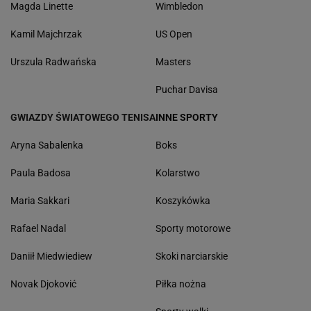
Magda Linette
Wimbledon
Kamil Majchrzak
US Open
Urszula Radwańska
Masters
Puchar Davisa
GWIAZDY ŚWIATOWEGO TENISA
INNE SPORTY
Aryna Sabalenka
Boks
Paula Badosa
Kolarstwo
Maria Sakkari
Koszykówka
Rafael Nadal
Sporty motorowe
Daniił Miedwiediew
Skoki narciarskie
Novak Djoković
Piłka nożna