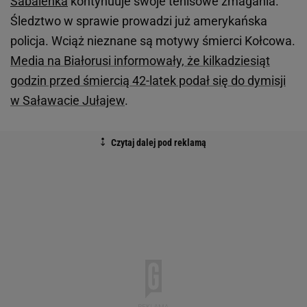
Sabalenka
kontynuuje swoje tenisowe zmagania.
Śledztwo w sprawie prowadzi już amerykańska
policja. Wciąż nieznane są motywy śmierci Kołcowa.
Media na Białorusi informowały, że kilkadziesiąt
godzin przed śmiercią 42-latek podał się do dymisji
w Saławacie Jułajew
.