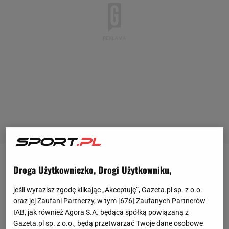
- Dzieliło ich 17 lat, a wokół ich związku od początku
Droga Użytkowniczko, Drogi Użytkowniku,
było sporo kontrowersji. Mimo to
Aryna Sabalenka
jeśli wyrazisz zgodę klikając „Akceptuję”, Gazeta.pl sp. z o.o.
promieniała przy Konstantinie Kołcowie. Starszy od
oraz jej Zaufani Partnerzy, w tym [
676
] Zaufanych Partnerów
niej partner był dla 25-letniej tenisistki wsparciem w
IAB, jak również Agora S.A. będąca spółką powiązaną z
Gazeta.pl sp. z o.o., będą przetwarzać Twoje dane osobowe
chwilach największych sukcesów, ale przede