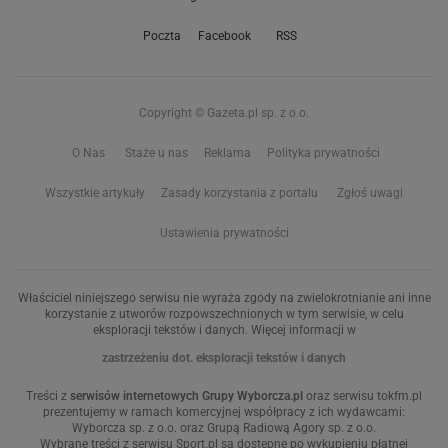
Poczta
Facebook
RSS
Copyright © Gazeta.pl sp. z o.o.
O Nas
Staże u nas
Reklama
Polityka prywatności
Wszystkie artykuły
Zasady korzystania z portalu
Zgłoś uwagi
Ustawienia prywatności
Właściciel niniejszego serwisu nie wyraża zgody na zwielokrotnianie ani inne
korzystanie z utworów rozpowszechnionych w tym serwisie, w celu
eksploracji tekstów i danych. Więcej informacji w
zastrzeżeniu dot. eksploracji tekstów i danych
Treści z
serwisów internetowych Grupy Wyborcza.pl
oraz serwisu tokfm.pl
prezentujemy w ramach komercyjnej współpracy z ich wydawcami:
Wyborcza sp. z o.o. oraz Grupą Radiową Agory sp. z o.o.
Wybrane treści z serwisu Sport.pl są dostępne po wykupieniu płatnej