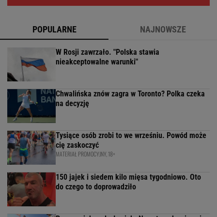
POPULARNE
NAJNOWSZE
W Rosji zawrzało. "Polska stawia
nieakceptowalne warunki"
Chwalińska znów zagra w Toronto? Polka czeka
na decyzję
Tysiące osób zrobi to we wrześniu. Powód może
cię zaskoczyć
MATERIAŁ PROMOCYJNY, 18+
150 jajek i siedem kilo mięsa tygodniowo. Oto
do czego to doprowadziło