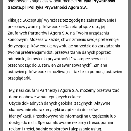
osobowych znajdziesz w dokumencie
Polityka Prywatności
Gazeta.pl
i
Polityka Prywatności Agora S.A.
Klikając „Akceptuję” wyrażasz też zgodę na zainstalowanie i
przechowywanie plików cookie Gazeta.pl sp. z o.o., jej
Zaufanych Partnerów i Agora S.A. na Twoim urządzeniu
końcowym. Możesz w każdej chwili zmienić swoje preferencje
dotyczące plików cookie, wywołując narzędzie do zarządzania
twoimi preferencjami dot. przetwarzania danych poprzez
odnośnik „Ustawienia prywatności ” w stopce serwisu i
przechodząc do „Ustawień Zaawansowanych”. Zmiana
ustawień plików cookie możliwa jest także za pomocą ustawień
przeglądarki.
My, nasi Zaufani Partnerzy i Agora S.A. możemy przetwarzać
dane osobowe w następujących celach:
Użycie dokładnych danych geolokalizacyjnych. Aktywne
skanowanie charakterystyki urządzenia do celów
identyfikacji. Przechowywanie informacji na urządzeniu lub
Zobacz wideo
"To był przełomowy rok Aryny
dostęp do nich. Spersonalizowane reklamy i treści, pomiar
reklam i treści, badnie odbiorców i ulepszanie usług.
Sabalenki, a Igę Świątek będzie gonił szerszy