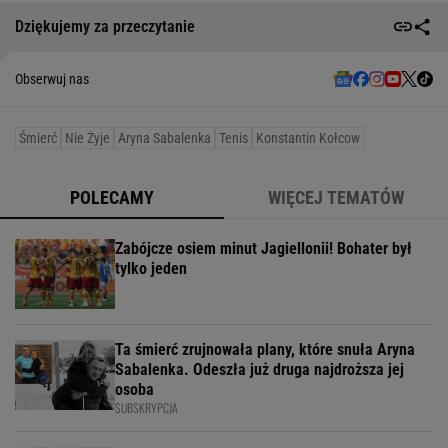
Dziękujemy za przeczytanie
Obserwuj nas
Śmierć
Nie Żyje
Aryna Sabalenka
Tenis
Konstantin Kołcow
POLECAMY
WIĘCEJ TEMATÓW
Zabójcze osiem minut Jagiellonii! Bohater był
tylko jeden
Ta śmierć zrujnowała plany, które snuła Aryna
Sabalenka. Odeszła już druga najdroższa jej
osoba
SUBSKRYPCJA