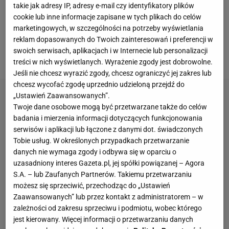
takie jak adresy IP, adresy e-mail czy identyfikatory plików
wszystkim podczas największych kryzysów. Teraz
cookie lub inne informacje zapisane w tych plikach do celów
Białorusinka po raz kolejny będzie musiała się
marketingowych, w szczególności na potrzeby wyświetlania
reklam dopasowanych do Twoich zainteresowań i preferencji w
wykazać wewnętrzną siłą tygrysa -
pisała
swoich serwisach, aplikacjach i w Internecie lub personalizacji
dziennikarka Sport.pl Agnieszka Niedziałek.
treści w nich wyświetlanych. Wyrażenie zgody jest dobrowolne.
Jeśli nie chcesz wyrazić zgody, chcesz ograniczyć jej zakres lub
chcesz wycofać zgodę uprzednio udzieloną przejdź do
„Ustawień Zaawansowanych”.
Twoje dane osobowe mogą być przetwarzane także do celów
badania i mierzenia informacji dotyczących funkcjonowania
serwisów i aplikacji lub łączone z danymi dot. świadczonych
Tobie usług. W określonych przypadkach przetwarzanie
danych nie wymaga zgody i odbywa się w oparciu o
uzasadniony interes Gazeta.pl, jej spółki powiązanej – Agora
S.A. – lub Zaufanych Partnerów. Takiemu przetwarzaniu
możesz się sprzeciwić, przechodząc do „Ustawień
Zaawansowanych” lub przez kontakt z administratorem – w
zależności od zakresu sprzeciwu i podmiotu, wobec którego
jest kierowany. Więcej informacji o przetwarzaniu danych