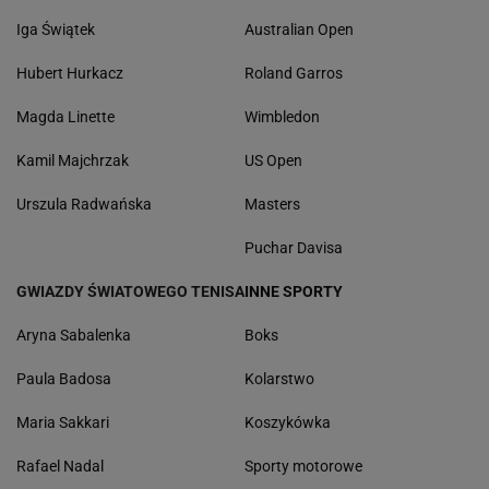
Iga Świątek
Australian Open
Hubert Hurkacz
Roland Garros
Magda Linette
Wimbledon
Kamil Majchrzak
US Open
Urszula Radwańska
Masters
Puchar Davisa
GWIAZDY ŚWIATOWEGO TENISA
INNE SPORTY
Aryna Sabalenka
Boks
Paula Badosa
Kolarstwo
Maria Sakkari
Koszykówka
Rafael Nadal
Sporty motorowe