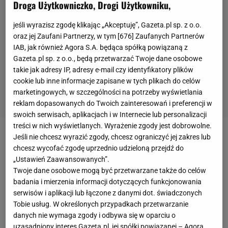
Droga Użytkowniczko, Drogi Użytkowniku,
jeśli wyrazisz zgodę klikając „Akceptuję”, Gazeta.pl sp. z o.o.
oraz jej Zaufani Partnerzy, w tym [
676
] Zaufanych Partnerów
IAB, jak również Agora S.A. będąca spółką powiązaną z
Gazeta.pl sp. z o.o., będą przetwarzać Twoje dane osobowe
takie jak adresy IP, adresy e-mail czy identyfikatory plików
cookie lub inne informacje zapisane w tych plikach do celów
marketingowych, w szczególności na potrzeby wyświetlania
reklam dopasowanych do Twoich zainteresowań i preferencji w
swoich serwisach, aplikacjach i w Internecie lub personalizacji
treści w nich wyświetlanych. Wyrażenie zgody jest dobrowolne.
Jeśli nie chcesz wyrazić zgody, chcesz ograniczyć jej zakres lub
Bez większych problemów Iga Świątek dotarła do
chcesz wycofać zgodę uprzednio udzieloną przejdź do
finału turnieju
WTA
1000 w Indian Wells. W pięciu
„Ustawień Zaawansowanych”.
spotkaniach nie straciła seta, a i próżno szukać
Twoje dane osobowe mogą być przetwarzane także do celów
badania i mierzenia informacji dotyczących funkcjonowania
wyrównanych starć na dystansie całego meczu.
serwisów i aplikacji lub łączone z danymi dot. świadczonych
Nieco inaczej kształtowała się droga Marii Sakkari.
Tobie usług. W określonych przypadkach przetwarzanie
Dziewiąta zawodniczka świata rozegrała aż cztery
danych nie wymaga zgody i odbywa się w oparciu o
uzasadniony interes Gazeta.pl, jej spółki powiązanej – Agora