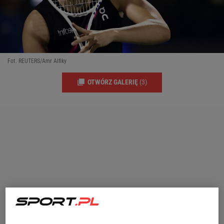
Fot. REUTERS/Amr Alfiky
OTWÓRZ GALERIĘ
(3)