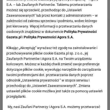
trzysetowe starcia. W półfinale 6:4, 6:7(5), 6:2
S.A. – lub Zaufanych Partnerów. Takiemu przetwarzaniu
pokonała Coco Gauff.
możesz się sprzeciwić, przechodząc do „Ustawień
Zaawansowanych” lub przez kontakt z administratorem – w
zależności od zakresu sprzeciwu i podmiotu, wobec którego
jest kierowany. Więcej informacji o przetwarzaniu danych
osobowych znajdziesz w dokumencie
Polityka Prywatności
Gazeta.pl
i
Polityka Prywatności Agora S.A.
Klikając „Akceptuję” wyrażasz też zgodę na zainstalowanie i
przechowywanie plików cookie Gazeta.pl sp. z o.o., jej
Zaufanych Partnerów i Agora S.A. na Twoim urządzeniu
końcowym. Możesz w każdej chwili zmienić swoje preferencje
dotyczące plików cookie, wywołując narzędzie do zarządzania
twoimi preferencjami dot. przetwarzania danych poprzez
odnośnik „Ustawienia prywatności ” w stopce serwisu i
przechodząc do „Ustawień Zaawansowanych”. Zmiana
ustawień plików cookie możliwa jest także za pomocą ustawień
przeglądarki.
My, nasi Zaufani Partnerzy i Agora S.A. możemy przetwarzać