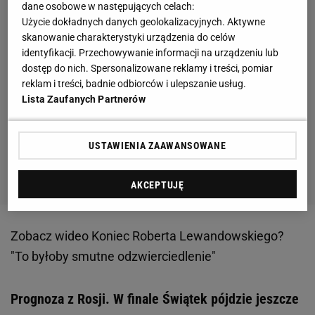
dane osobowe w następujących celach:
Użycie dokładnych danych geolokalizacyjnych. Aktywne
skanowanie charakterystyki urządzenia do celów
identyfikacji. Przechowywanie informacji na urządzeniu lub
dostęp do nich. Spersonalizowane reklamy i treści, pomiar
reklam i treści, badnie odbiorców i ulepszanie usług.
Lista Zaufanych Partnerów
USTAWIENIA ZAAWANSOWANE
AKCEPTUJĘ
Zobacz wideo
Koniec Roberta Lewandowskiego?
"To byłoby smutne odzwierciedlenie"
Prognoza z Rosji. W finale Świątek pójdzie jeszcze