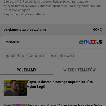
Dziękujemy za przeczytanie
Obserwuj nas
Iga Świątek
WTA
Maria Sakkari
Tenis
Indian Wells
POLECAMY
WIĘCEJ TEMATÓW
Papszun dostanie nowego napastnika. Oto
wybór Legii
Świątek robi furorę! Co za słowa legendy o Polce