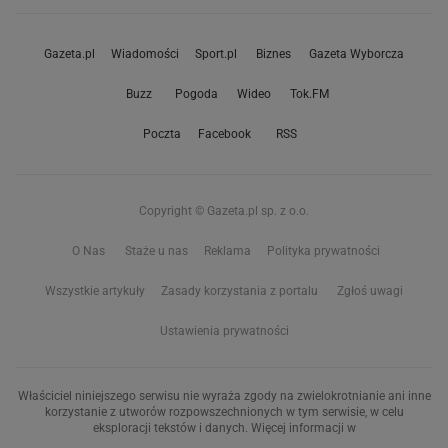
Gazeta.pl
Wiadomości
Sport.pl
Biznes
Gazeta Wyborcza
Buzz
Pogoda
Wideo
Tok.FM
Poczta
Facebook
RSS
Copyright © Gazeta.pl sp. z o.o.
O Nas
Staże u nas
Reklama
Polityka prywatności
Wszystkie artykuły
Zasady korzystania z portalu
Zgłoś uwagi
Ustawienia prywatności
Właściciel niniejszego serwisu nie wyraża zgody na zwielokrotnianie ani inne
korzystanie z utworów rozpowszechnionych w tym serwisie, w celu
eksploracji tekstów i danych. Więcej informacji w