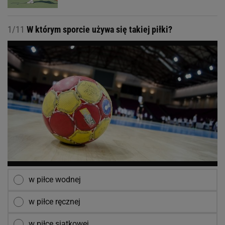
1/11
W którym sporcie używa się takiej piłki?
w piłce wodnej
w piłce ręcznej
w piłce siatkowej