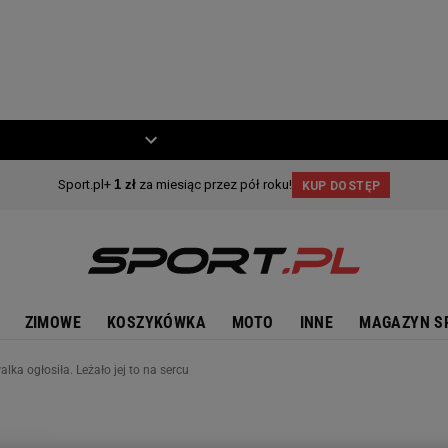
ZIECKO
MOTO
ZIMOWE
KOSZYKÓWKA
MOTO
INNE
MAGAZYN S
lka ogłosiła. Leżało jej to na sercu