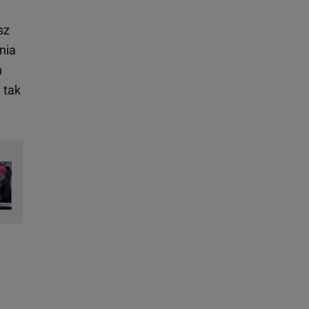
sz
nia
n
 tak