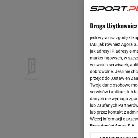
Droga Użytkownicz
jeśli wyrazisz zgodę klika
IAB, jak również Agora S
jak adresy IP, adresy e-m
marketingowych, w szcze
w swoich serwisach, aplik
dobrowolne. Jeśli nie ch
przejdź do „Ustawień Z
Twoje dane osobowe mogą
serwisów i aplikacji lub
danych nie wymaga zgody 
lub Zaufanych Partnerów
lub przez kontakt z admi
Więcej informacji o prz
Prywatności Agora S.A.