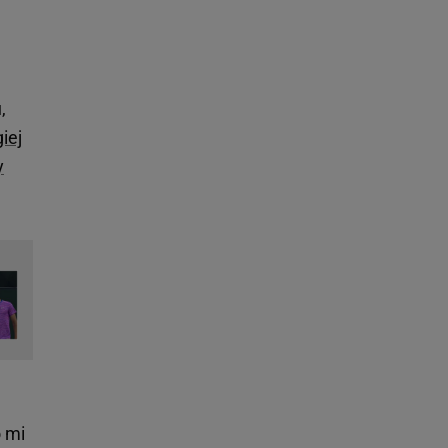
,
iej
y
o mi