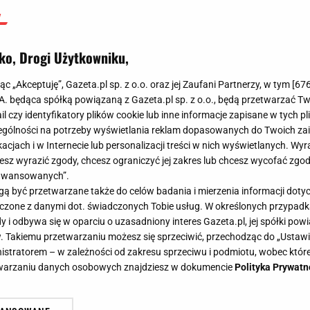
ko, Drogi Użytkowniku,
jąc „Akceptuję”, Gazeta.pl sp. z o.o. oraz jej Zaufani Partnerzy, w tym [
67
.A. będąca spółką powiązaną z Gazeta.pl sp. z o.o., będą przetwarzać T
ail czy identyfikatory plików cookie lub inne informacje zapisane w tych p
gólności na potrzeby wyświetlania reklam dopasowanych do Twoich zain
acjach i w Internecie lub personalizacji treści w nich wyświetlanych. Wyr
cesz wyrazić zgody, chcesz ograniczyć jej zakres lub chcesz wycofać zgo
aawansowanych”.
 być przetwarzane także do celów badania i mierzenia informacji dot
 łączone z danymi dot. świadczonych Tobie usług. W określonych przypad
i odbywa się w oparciu o uzasadniony interes Gazeta.pl, jej spółki powi
. Takiemu przetwarzaniu możesz się sprzeciwić, przechodząc do „Ust
nistratorem – w zależności od zakresu sprzeciwu i podmiotu, wobec które
etwarzaniu danych osobowych znajdziesz w dokumencie
Polityka Prywatn