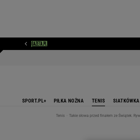
WIADOMOŚCI
NEXT
SPORT
PLOTEK
D
SPORT.PL+
PIŁKA NOŻNA
TENIS
SIATKÓWKA
Tenis
Takie słowa przed finałem ze Świątek. Rywa