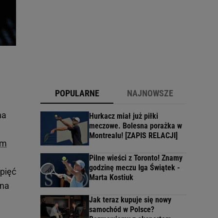
POPULARNE
NAJNOWSZE
na
Hurkacz miał już piłki
meczowe. Bolesna porażka w
Montrealu! [ZAPIS RELACJI]
em
Pilne wieści z Toronto! Znamy
godzinę meczu Iga Świątek -
 pięć
Marta Kostiuk
 na
Jak teraz kupuje się nowy
samochód w Polsce?