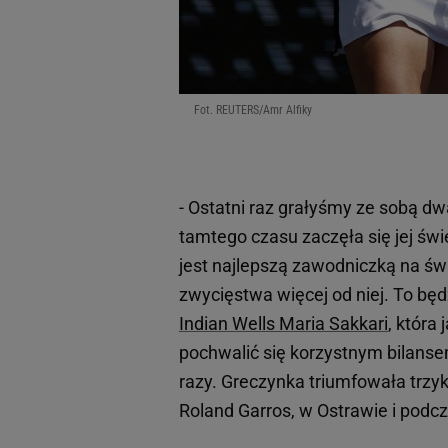
Fot. REUTERS/Amr Alfiky
- Ostatni raz grałyśmy ze sobą dw
tamtego czasu zaczęła się jej św
jest najlepszą zawodniczką na św
zwycięstwa więcej od niej. To będ
Indian Wells Maria Sakkari
, która
pochwalić się korzystnym bilansem
razy. Greczynka triumfowała trzy
Roland Garros, w Ostrawie i podc