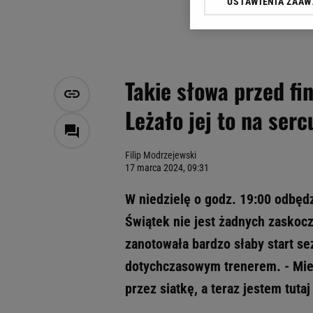
USTAWIENIA ZAA
Klikając „Akceptuję” wyra
Zaufanych Partnerów i A
dotyczące plików cookie,
odnośnik „Ustawienia pr
plików cookie możliwa je
Takie słowa przed fi
My, nasi Zaufani Partne
Leżało jej to na serc
Użycie dokładnych danych
Przechowywanie informacji
badnie odbiorców i uleps
Filip Modrzejewski
17 marca 2024, 09:31
W niedzielę o godz. 19:00 odbędz
Świątek nie jest żadnych zaskocz
zanotowała bardzo słaby start se
dotychczasowym trenerem. - Miesi
przez siatkę, a teraz jestem tuta