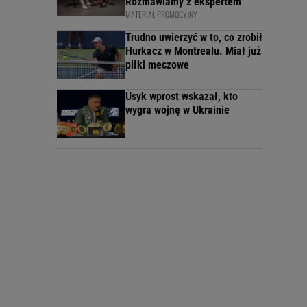
Rozmawiamy z ekspertem
MATERIAŁ PROMOCYJNY
Trudno uwierzyć w to, co zrobił
Hurkacz w Montrealu. Miał już
piłki meczowe
Usyk wprost wskazał, kto
wygra wojnę w Ukrainie