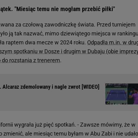
ątek. "Miesiąc temu nie mogłam przebić piłki"
wana za czołową zawodniczkę świata. Przed turniejem
yło ją tak nazwać, mimo dziewiątego miejsca w rankingu
ała raptem dwa mecze w 2024 roku.
Odpadła m.in. w drug
wszym spotkaniu w Dosze i drugim w Dubaju (obie imprez
 do rozstania z trenerem
.
s. Alcaraz zdemolowany i nagle zwrot [WIDEO]
lifornii wygrała już pięć spotkań. - Zawsze mówimy, że w
zmienić, ale miesiąc temu byłam w Abu Zabi i nie udał