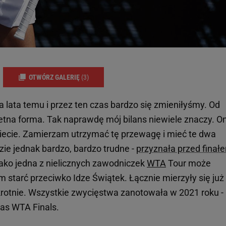
OTWÓRZ GALERIĘ
(3)
a lata temu i przez ten czas bardzo się zmieniłyśmy. Od
ietna forma. Tak naprawdę mój bilans niewiele znaczy. O
iecie. Zamierzam utrzymać tę przewagę i mieć te dwa
zie jednak bardzo, bardzo trudne -
przyznała przed finał
 jako jedna z nielicznych zawodniczek
WTA
Tour może
 starć przeciwko Idze Świątek. Łącznie mierzyły się już
krotnie. Wszystkie zwycięstwa zanotowała w 2021 roku -
zas WTA Finals.