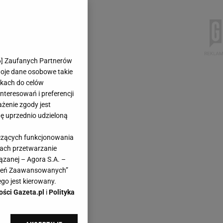
6
] Zaufanych Partnerów
woje dane osobowe takie
likach do celów
teresowań i preferencji
ażenie zgody jest
dę uprzednio udzieloną
yczących funkcjonowania
kach przetwarzanie
ązanej – Agora S.A. –
awień Zaawansowanych”
go jest kierowany.
ości Gazeta.pl
i
Polityka